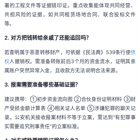
署的工程文件等证据链印证。重点收集能体现共同经营、
共担风险的证据，如共同租赁场地合同、联合投标文件
等。
2. 对方把钱转给亲戚了还能追回吗？
若查明属于恶意转移财产，可依据《民法典》539条行使
债
权
人撤销权。需准备转账前后3个月的资金流水，证明其亲
属账户突然异常入金，且收款方无法说明合法来源。
3. 报案需要准备哪些基础证据？
建议携带：①初步资金流向图 ②合伙身份证明材料 ③财
产受损金额计算表 ④相关证人名单 ⑤涉嫌犯罪的聊天记
录。公安机关接收报案材料不等于立案，需达到"有犯罪事
实需要追究刑事责任"的立案标准。