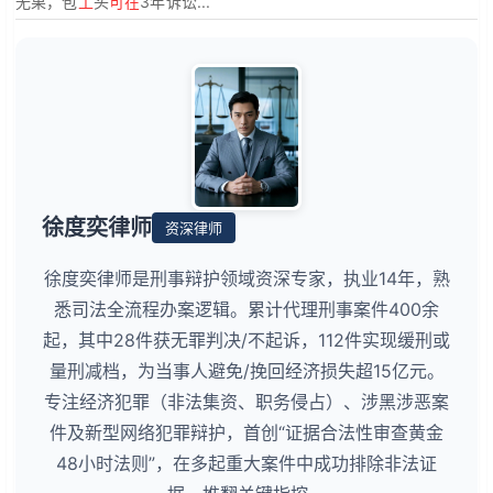
无果，包
工
头
可在
3年诉讼...
徐度奕律师
资深律师
徐度奕律师是刑事辩护领域资深专家，执业14年，熟
悉司法全流程办案逻辑。累计代理刑事案件400余
起，其中28件获无罪判决/不起诉，112件实现缓刑或
量刑减档，为当事人避免/挽回经济损失超15亿元。
专注经济犯罪（非法集资、职务侵占）、涉黑涉恶案
件及新型网络犯罪辩护，首创“证据合法性审查黄金
48小时法则”，在多起重大案件中成功排除非法证