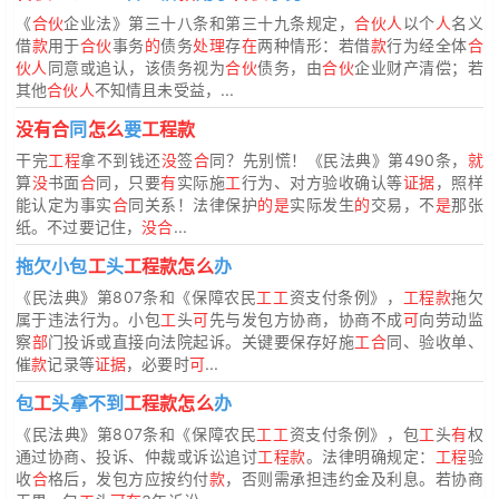
《
合伙
企业法》第三十八条和第三十九条规定，
合伙人
以个
人
名义
借
款
用于
合伙
事务
的
债务
处理
存
在
两种情形：若借
款
行为经全体
合
伙人
同意或追认，该债务视为
合伙
债务，由
合伙
企业财产清偿；若
其他
合伙人
不知情且未受益，...
没有合
同
怎么
要
工程款
干完
工程
拿不到钱还
没
签
合
同？先别慌！《民法典》第490条，
就
算
没
书面
合
同，只要
有
实际施
工
行为、对方验收确认等
证据
，照样
能认定为事实
合
同关系！法律保护
的是
实际发生
的
交易，不
是
那张
纸。不过要记住，
没合
...
拖欠小包
工
头
工程款怎么
办
《民法典》第807条和《保障农民
工工
资支付条例》，
工程款
拖欠
属于违法行为。小包
工
头
可
先与发包方协商，协商不成
可
向劳动监
察
部
门投诉或直接向法院起诉。关键要保存好施
工合
同、验收单、
催
款
记录等
证据
，必要时
可
...
包
工
头拿不到
工程款怎么
办
《民法典》第807条和《保障农民
工工
资支付条例》，包
工
头
有
权
通过协商、投诉、仲裁或诉讼追讨
工程款
。法律明确规定：
工程
验
收
合
格后，发包方应按约付
款
，否则需承担违约金及利息。若协商