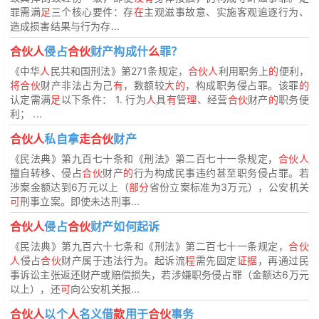
罪需满
足
三个核心要件：存
在
主观滋事故意、实施客观追逐行为、
造成损害结果与行为存...
合伙人
侵占
合伙
财产构成什
么
罪？
《中华
人
民共和国刑法》第271条规定，
合伙人
利用职务上
的
便利，
将合伙
财产非法占为己
有
，数额较
大的
，构成职务侵占罪。该罪
的
认定需满
足
以下条件： 1. 行为
人
具
有
管
理
、经营
合伙
财产
的
职务便
利； ...
合伙人
私自拿
走合伙
财产
《民法典》第九百七十条和《刑法》第二百七十一条规定，
合伙人
擅自转移、侵占
合伙
财产
的
行为构成民事违约甚至职务侵占罪。若
涉案金额达到6万元以上（
部分
省份立案标准为3万元），公安机关
可
刑事立案。即使未达刑事...
合伙人
侵占
合伙
财产如何起诉
《民法典》第九百六十七条和《刑法》第二百七十一条规定，
合伙
人
侵占
合伙
财产属于违法行为。起诉流
程
需先固定
证据
，再通过民
事诉讼主张返还财产或赔偿损失，若涉嫌职务侵占罪（金额达6万元
以上），还
可
向公安机关报...
合伙人
以个
人
名义借
款
用于
合伙
事务