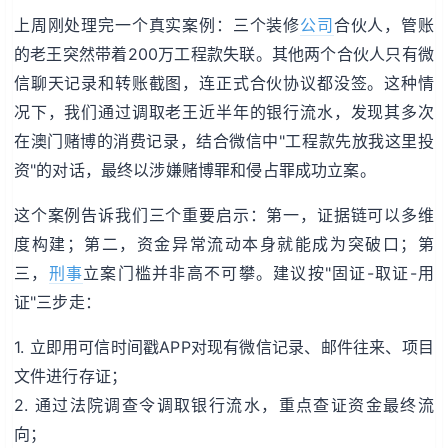
上周刚处理完一个真实案例：三个装修
公司
合伙人，管账
的老王突然带着200万工程款失联。其他两个合伙人只有微
信聊天记录和转账截图，连正式合伙协议都没签。这种情
况下，我们通过调取老王近半年的银行流水，发现其多次
在澳门赌博的消费记录，结合微信中"工程款先放我这里投
资"的对话，最终以涉嫌赌博罪和侵占罪成功立案。
这个案例告诉我们三个重要启示：第一，证据链可以多维
度构建；第二，资金异常流动本身就能成为突破口；第
三，
刑事
立案门槛并非高不可攀。建议按"固证-取证-用
证"三步走：
1. 立即用可信时间戳APP对现有微信记录、邮件往来、项目
文件进行存证；
2. 通过法院调查令调取银行流水，重点查证资金最终流
向；