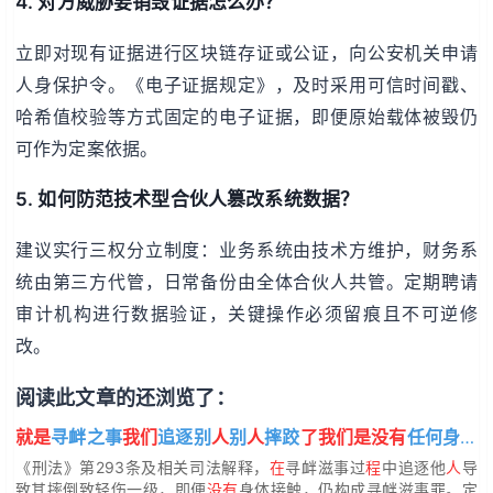
4. 对方威胁要销毁证据怎么办？
立即对现有证据进行区块链存证或公证，向公安机关申请
人身保护令。《电子证据规定》，及时采用可信时间戳、
哈希值校验等方式固定的电子证据，即便原始载体被毁仍
可作为定案依据。
5. 如何防范技术型合伙人篡改系统数据？
建议实行三权分立制度：业务系统由技术方维护，财务系
统由第三方代管，日常备份由全体合伙人共管。定期聘请
审计机构进行数据验证，关键操作必须留痕且不可逆修
改。
阅读此文章的还浏览了：
就是
寻衅之事
我们
追逐别
人
别
人
摔跤
了我们是没有
任何身体接触导致别
《刑法》第293条及相关司法解释，
在
寻衅滋事过
程
中追逐他
人
导
致其摔倒致轻伤一级，即便
没有
身体接触，仍构成寻衅滋事罪。定