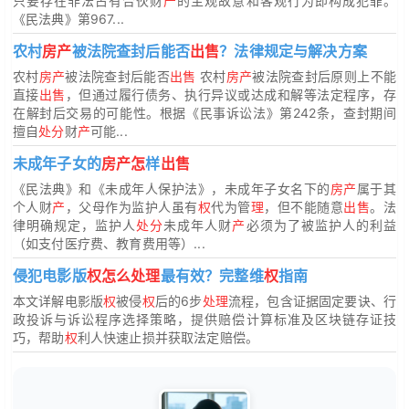
只要存在非法占有合伙财
产
的主观故意和客观行为即构成犯罪。
《民法典》第967...
农村
房产
被法院查封后能否
出售
？法律规定与解决方案
农村
房产
被法院查封后能否
出售
农村
房产
被法院查封后原则上不能
直接
出售
，但通过履行债务、执行异议或达成和解等法定程序，存
在解封后交易的可能性。根据《民事诉讼法》第242条，查封期间
擅自
处分
财
产
可能...
未成年子女的
房产怎
样
出售
《民法典》和《未成年人保护法》，未成年子女名下的
房产
属于其
个人财
产
，父母作为监护人虽有
权
代为管
理
，但不能随意
出售
。法
律明确规定，监护人
处分
未成年人财
产
必须为了被监护人的利益
（如支付医疗费、教育费用等）...
侵犯电影版
权怎么处理
最有效？完整维
权
指南
本文详解电影版
权
被侵
权
后的6步
处理
流程，包含证据固定要诀、行
政投诉与诉讼程序选择策略，提供赔偿计算标准及区块链存证技
巧，帮助
权
利人快速止损并获取法定赔偿。