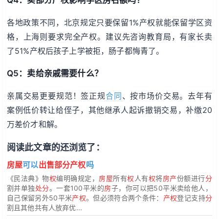
各地政策不同，北京规定只要保留1%产权就能保留学区资
格，上海则要求完全产权。建议先咨询教育局，有家长卖
了51%产权后孩子上学被拒，肠子都悔青了。
Q5：卖给亲戚需要什么？
亲属交易更要规范！签正规
合同
、按市场价交易。去年有
案例低价转让给侄子，其他继承人起诉撤销交易，补缴20
万差价才和解。
阅读此文章的还浏览了：
房屋
可以
出售部分产权
吗
《民法典》物
权
编明确规定，
房屋
所有
权
人有
权
将
房产
份额进行
分
割并单独
处分
。一套100平米的
房
子，你可以把50平米卖给他人，
自己保留另外50平米
产权
。但必须符合两个条件：
产权
登记支持
分
割且其他共有人放弃优...