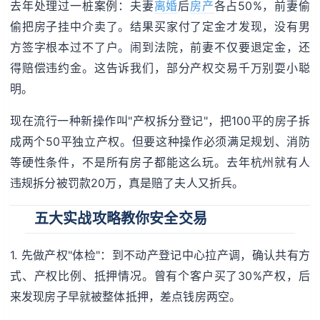
去年处理过一桩案例：夫妻
离婚
后
房产
各占50%，前妻偷
偷把房子挂中介卖了。结果买家付了定金才发现，没有男
方签字根本过不了户。闹到法院，前妻不仅要退定金，还
得赔偿违约金。这告诉我们，部分产权交易千万别耍小聪
明。
现在流行一种新操作叫"产权拆分登记"，把100平的房子拆
成两个50平独立产权。但要这种操作必须满足规划、消防
等硬性条件，不是所有房子都能这么玩。去年杭州就有人
违规拆分被罚款20万，真是赔了夫人又折兵。
五大实战攻略教你安全交易
1. 先做产权"体检"：到不动产登记中心拉产调，确认共有方
式、产权比例、抵押情况。曾有个客户买了30%产权，后
来发现房子早就被整体抵押，差点钱房两空。