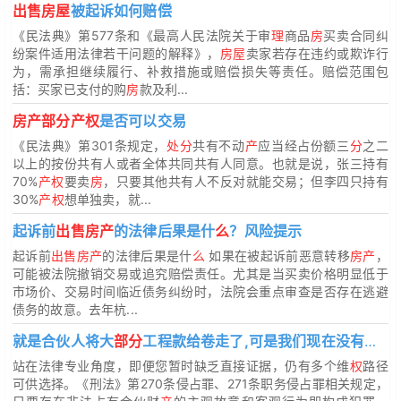
出售房屋
被起诉如何赔偿
《民法典》第577条和《最高人民法院关于审
理
商品
房
买卖合同纠
纷案件适用法律若干问题的解释》，
房屋
卖家若存在违约或欺诈行
为，需承担继续履行、补救措施或赔偿损失等责任。赔偿范围包
括：买家已支付的购
房
款及利...
房产部分产权
是否可以交易
《民法典》第301条规定，
处分
共有不动
产
应当经占份额三
分
之二
以上的按份共有人或者全体共同共有人同意。也就是说，张三持有
70%
产权
要卖
房
，只要其他共有人不反对就能交易；但李四只持有
30%
产权
想单独卖，就...
起诉前
出售房产
的法律后果是什
么
？风险提示
起诉前
出售房产
的法律后果是什
么
如果在被起诉前恶意转移
房产
，
可能被法院撤销交易或追究赔偿责任。尤其是当买卖价格明显低于
市场价、交易时间临近债务纠纷时，法院会重点审查是否存在逃避
债务的故意。去年杭...
就是合伙人将大
部分
工程款给卷走了,可是我们现在没有足够的证据
站在法律专业角度，即便您暂时缺乏直接证据，仍有多个维
权
路径
可供选择。《刑法》第270条侵占罪、271条职务侵占罪相关规定，