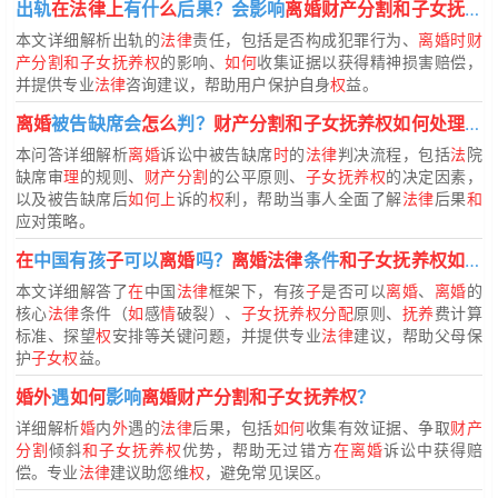
出轨
在法律上
有什
么
后果？会影响
离婚财产分割和子女抚养权
本文详细解析出轨的
法律
责任，包括是否构成犯罪行为、
离婚时财
产分割和子女抚养权
的影响、
如何
收集证据以获得精神损害赔偿，
并提供专业
法律
咨询建议，帮助用户保护自身
权
益。
离婚
被告缺席会
怎么
判？
财产分割和子女抚养权如何处理
？
本问答详细解析
离婚
诉讼中被告缺席
时
的
法律
判决流程，包括
法
院
缺席审
理
的规则、
财产分割
的公平原则、
子女抚养权
的决定因素，
以及被告缺席后
如何上
诉的
权
利，帮助当事人全面了解
法律
后果
和
应对策略。
在
中国有孩
子
可以
离婚
吗？
离婚法律
条件
和子女抚养权如何分配
本文详细解答了
在
中国
法律
框架下，有孩
子
是否可以
离婚
、
离婚
的
核心
法律
条件（
如
感
情
破裂）、
子女抚养权分配
原则、
抚养
费计算
标准、探望
权
安排等关键问题，并提供专业
法律
建议，帮助父母保
护
子女权
益。
婚外
遇
如何
影响
离婚财产分割和子女抚养权
？
详细解析
婚
内
外
遇的
法律
后果，包括
如何
收集有效证据、争取
财产
分割
倾斜
和子女抚养权
优势，帮助无过错方
在离婚
诉讼中获得赔
偿。专业
法律
建议助您维
权
，避免常见误区。