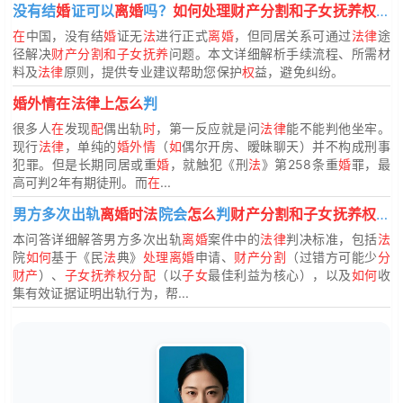
没有结
婚
证可以
离婚
吗？
如何处理财产分割和子女抚养权
？
在
中国，没有结
婚
证无
法
进行正式
离婚
，但同居关系可通过
法律
途
径解决
财产分割和子女抚养
问题。本文详细解析手续流程、所需材
料及
法律
原则，提供专业建议帮助您保护
权
益，避免纠纷。
婚外情在法律上怎么
判
很多人
在
发现
配
偶出轨
时
，第一反应就是问
法律
能不能判他坐牢。
现行
法律
，单纯的
婚外情
（
如
偶尔开房、暧昧聊天）并不构成刑事
犯罪。但是长期同居或重
婚
，就触犯《刑
法
》第258条重
婚
罪，最
高可判2年有期徒刑。而
在
...
男方多次出轨
离婚时法
院会
怎么
判
财产分割和子女抚养权
？
本问答详细解答男方多次出轨
离婚
案件中的
法律
判决标准，包括
法
院
如何
基于《民
法
典》
处理离婚
申请、
财产分割
（过错方可能少
分
财产
）、
子女抚养权分配
（以
子女
最佳利益为核心），以及
如何
收
集有效证据证明出轨行为，帮...