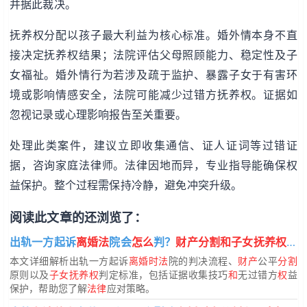
并据此裁决。
抚养权分配以孩子最大利益为核心标准。婚外情本身不直
接决定抚养权结果；法院评估父母照顾能力、稳定性及子
女福祉。婚外情行为若涉及疏于监护、暴露子女于有害环
境或影响情感安全，法院可能减少过错方抚养权。证据如
忽视记录或心理影响报告至关重要。
处理此类案件，建议立即收集通信、证人证词等过错证
据，咨询家庭法律师。法律因地而异，专业指导能确保权
益保护。整个过程需保持冷静，避免冲突升级。
阅读此文章的还浏览了：
出轨一方起诉
离婚法
院会
怎么
判？
财产分割和子女抚养权如何分配
本文详细解析出轨一方起诉
离婚时法
院的判决流程、
财产
公平
分割
原则以及
子女抚养权
判定标准，包括证据收集技巧
和
无过错方
权
益
保护，帮助您了解
法律
应对策略。