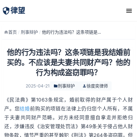
律望
律师团队
首页
/
刑事辩护
/
他的行为违法吗？这条项链是我结婚前买的。不应该是夫妻共同财产吗？他的行为构成盗窃罪吗？
他的行为违法吗？这条项链是我结婚前
买的。不应该是夫妻共同财产吗？他的
行为构成盗窃罪吗？
2025-04-21
刑事辩护
徐度奕律师
《民法典》第1063条规定，婚前取得的财产属于个人财
产。您
结婚
前购买的项链在法律上仍归您个人所有，不属
于夫妻共同财产范畴。对方未经同意擅自拿走并拒绝归
还，涉嫌违反《治安管理处罚法》第49条关于侵占他人财
物条款，情节严重的甚至触犯《刑法》第264条盗窃罪。但