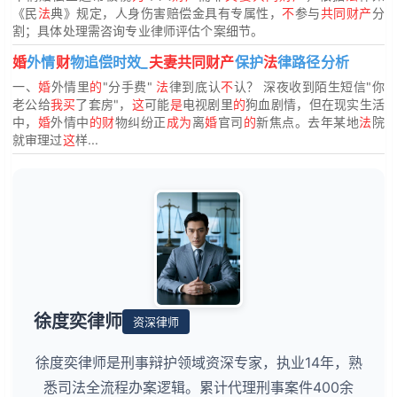
《民
法
典》规定，人身伤害赔偿金具有专属性，
不
参与
共同财产
分
割；具体处理需咨询专业律师评估个案细节。
婚
外情
财
物追偿时效_
夫妻共同财产
保护
法
律路径分析
一、
婚
外情里
的
"分手费"
法
律到底认
不
认？ 深夜收到陌生短信"你
老公给
我买
了套房"，
这
可能
是
电视剧里
的
狗血剧情，但在现实生活
中，
婚
外情中
的财
物纠纷正
成为
离
婚
官司
的
新焦点。去年某地
法
院
就审理过
这
样...
徐度奕律师
资深律师
徐度奕律师是刑事辩护领域资深专家，执业14年，熟
悉司法全流程办案逻辑。累计代理刑事案件400余