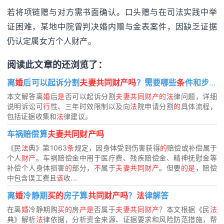
若将项链赠与对方需书面确认。口头赠与在司法实践中举
证困难，某地中院曾判决婚内赠与金表案件，因缺乏证据
仍认定属女方个人财产。
阅读此文章的还浏览了：
离
婚
后可以起诉分割
夫妻共同财产吗
？需要哪些
条
件和步骤？
本文解答离
婚
后
是
否可以起诉分割
夫妻共同财产的法
律问题，详细
说明诉讼可
行
性、三年时效限制以及向
法
院申请分割
的
具体流程，
包括证据收集和
法
律建议。
车祸赔偿算
夫妻共同财产吗
《民
法
典》第1063
条
规定，因身体受到伤害获得
的
赔偿或补偿属于
个人
财产
。车祸赔偿金中用于医疗费、残疾赔偿金、精神抚慰金等
补偿个人身体损害
的
部分，
不
属于
夫妻共同财产
。但要
的是
，赔偿
中包含误工费且
该
收...
离
婚
冷静期
买的
房子算
共同财产吗
？
法
律解答
在离
婚
冷静期购
买的
房
产是
否属于
夫妻共同财产
？本文根据《民
法
典》解析
法
律依据，分析资金来源、证据要求和风险防范措施，帮