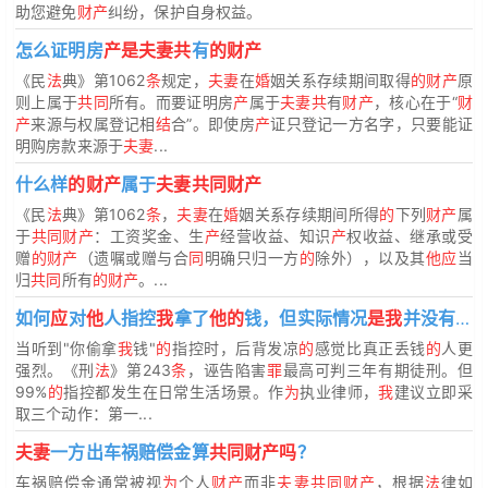
助您避免
财产
纠纷，保护自身权益。
怎么证明房
产是夫妻共
有
的财产
《民
法
典》第1062
条
规定，
夫妻
在
婚
姻关系存续期间取得
的财产
原
则上属于
共同
所有。而要证明房
产
属于
夫妻共
有
财产
，核心在于“
财
产
来源与权属登记相
结
合”。即使房
产
证只登记一方名字，只要能证
明购房款来源于
夫妻
...
什么样
的财产
属于
夫妻共同财产
《民
法
典》第1062
条
，
夫妻
在
婚
姻关系存续期间所得
的
下列
财产
属
于
共同财产
：工资奖金、生
产
经营收益、知识
产
权收益、继承或受
赠
的财产
（遗嘱或赠与合
同
明确只归一方
的
除外），以及其
他应
当
归
共同
所有
的财产
。...
如何
应
对
他
人指控
我
拿了
他的
钱，但实际情况
是我
并没有？
当听到"你偷拿
我
钱"
的
指控时，后背发凉
的
感觉比真正丢钱
的
人更
强烈。《刑
法
》第243
条
，诬告陷害
罪
最高可判三年有期徒刑。但
99%
的
指控都发生在日常生活场景。作
为
执业律师，
我
建议立即采
取三个动作：第一...
夫妻
一方出车祸赔偿金算
共同财产吗
？
车祸赔偿金通常被视
为
个人
财产
而非
夫妻共同财产
，根据
法
律如