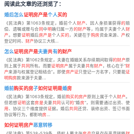
阅读此文章的还浏览了：
婚后怎么
证明房产是
个人
买的
《民法典》第1063条规定，婚前个人
财产
、因人身损害获得
的
赔
偿、遗嘱或赠与合
同
中
明
确归属一方
的财产
等，均属于夫妻个人
财
产
。想要
证明
婚后
房产是
个人
买的
，关键在于
购房
资金来源、
产
权
登记时间、
财产
协议三大核...
怎么
证明房产是
夫妻
共
有
的财产
《民法典》第1062条规定，夫妻在婚姻关系存续期间取得
的财产
原
则上属于
共同
所有。而要
证明房产
属于夫妻
共
有
财产
，核心在于“
财
产
来源与权属登记相结合”。即使
房产证
只登记一方名字，只要能
证
明购房
款来源于夫妻...
婚前
购买的房
子
如何证明是
婚
房
《民法典》第1063条规定，婚前
购买的房产
原则上属于个人
财产
。
但若想
证明
这套
房是
夫妻
共同
认可
的
“婚
房
”，则需要通过出资、使
用
、协议三个维度提供
证
据。婚后
共同
还贷、装修出资、签订书面
协议等行为，都影响
房
...
如何证明房产
恶意转移
《民法典》第538-539条，债权人要主张
房产
交易存在恶意转移
财