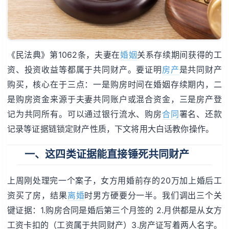
《民法典》第1062条，夫妻在
婚姻
关系存续期间获得的工
资、投资收益等都属于共同财产。要证明
房产
是共同财产
购买，核心在于三点：一是购房时间在婚姻存续期内，二
是购房资金来源于夫妻共同账户或混合资金，三是房产登
记为共同所有。可以通过银行流水、购房
合同
署名、还款
记录等证据链锁定财产性质，下文将用大白话教你操作。
一、这四类证据能直接锤死共同财产
上周刚处理完一个案子，女方用婚前存的20万加上婚后工
资买了房，结果
离婚
时男方硬要分一半。我们调出三个关
键证据：1.购房合同是婚后第三个月签的 2.月供都是从女方
工资卡扣的（工资属于共同财产）3.房产证写着两人名字。