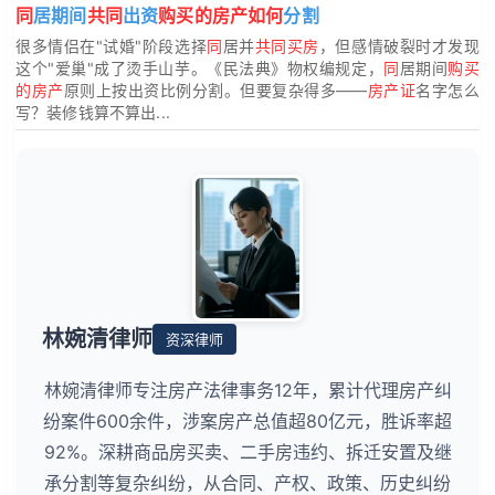
同
居期间
共同
出资
购买的房产如何
分割
很多情侣在"试婚"阶段选择
同
居并
共同买房
，但感情破裂时才发现
这个"爱巢"成了烫手山芋。《民法典》物权编规定，
同
居期间
购买
的房产
原则上按出资比例分割。但要复杂得多——
房产证
名字怎么
写？装修钱算不算出...
林婉清律师
资深律师
林婉清律师专注房产法律事务12年，累计代理房产纠
纷案件600余件，涉案房产总值超80亿元，胜诉率超
92%。深耕商品房买卖、二手房违约、拆迁安置及继
承分割等复杂纠纷，从合同、产权、政策、历史纠纷