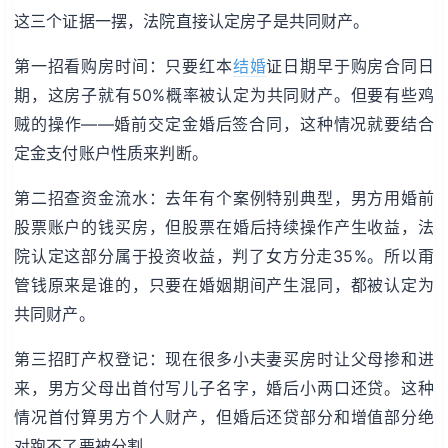
这三个证据一摆，法院直接认定房子是共同财产。
第一招看购房时间：只要红本
结婚
证日期早于购房合同日
期，这房子就有50%概率被认定为共同财产。但要有些鸡
贼的操作——婚前交定金婚后签合同，这种情况就要结合
定金支付账户性质来判断。
第二招查资金流水：去年有个案例特别典型，男方用婚前
股票账户的钱买房，但股票在婚后持续操作产生收益，法
院认定这部分属于投资收益，判了女方分走35%。所以甭
管钱原来是谁的，只要在婚姻期间产生混同，都被认定为
共同财产。
第三招盯产权登记：现在很多小夫妻买房时让父母掺和进
来，男方父母出首付写儿子名字，婚后小两口还贷。这种
情况首付算男方个人财产，但婚后还贷部分和增值部分绝
对跑不了要被分割。