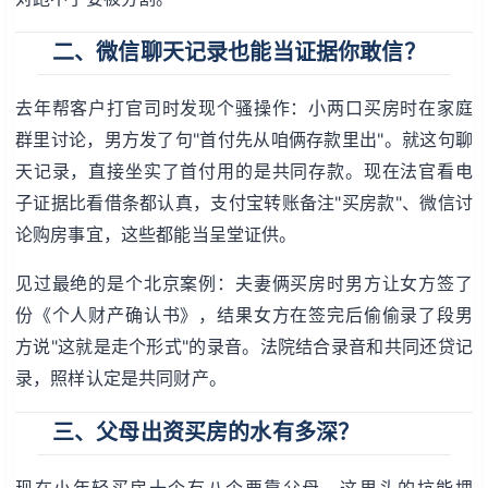
二、微信聊天记录也能当证据你敢信？
去年帮客户打官司时发现个骚操作：小两口买房时在家庭
群里讨论，男方发了句"首付先从咱俩存款里出"。就这句聊
天记录，直接坐实了首付用的是共同存款。现在法官看电
子证据比看借条都认真，支付宝转账备注"买房款"、微信讨
论购房事宜，这些都能当呈堂证供。
见过最绝的是个北京案例：夫妻俩买房时男方让女方签了
份《个人财产确认书》，结果女方在签完后偷偷录了段男
方说"这就是走个形式"的录音。法院结合录音和共同还贷记
录，照样认定是共同财产。
三、父母出资买房的水有多深？
现在小年轻买房十个有八个要靠父母，这里头的坑能埋