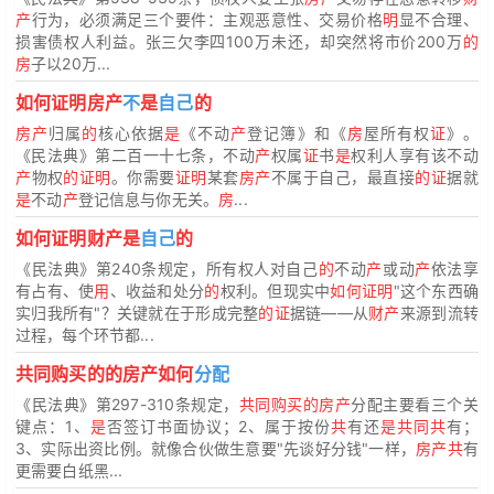
产
行为，必须满足三个要件：主观恶意性、交易价格
明
显不合理、
损害债权人利益。张三欠李四100万未还，却突然将市价200万
的
房
子以20万...
如何证明房产
不
是
自己
的
房产
归属
的
核心依据
是
《不动
产
登记簿》和《
房
屋所有权
证
》。
《民法典》第二百一十七条，不动
产
权属
证
书
是
权利人享有该不动
产
物权
的证明
。你需要
证明
某套
房产
不属于自己，最直接
的证
据就
是
不动
产
登记信息与你无关。
房
...
如何证明财产是
自己
的
《民法典》第240条规定，所有权人对自己
的
不动
产
或动
产
依法享
有占有、使
用
、收益和处分
的
权利。但现实中
如何证明
"这个东西确
实归我所有"？关键就在于形成完整
的证
据链——从
财产
来源到流转
过程，每个环节都...
共同购买的的房产如何
分配
《民法典》第297-310条规定，
共同购买的房产
分配主要看三个关
键点：1、
是
否签订书面协议；2、属于按份
共
有还
是共同共
有；
3、实际出资比例。就像合伙做生意要"先谈好分钱"一样，
房产共
有
更需要白纸黑...