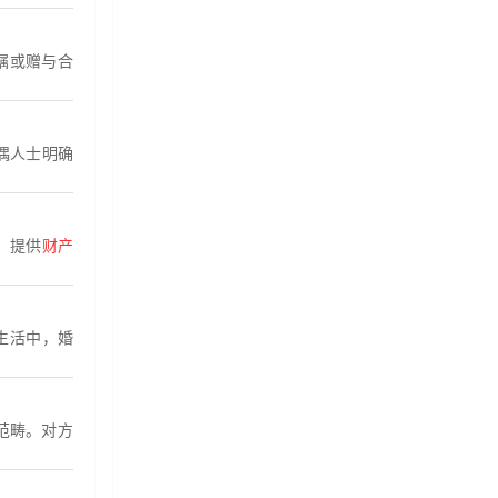
嘱或赠与合
偶人士明确
，提供
财产
生活中，婚
范畴。对方