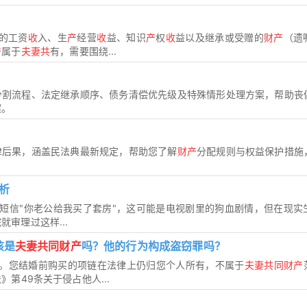
的工资
收
入、生
产
经营
收
益、知识
产
权
收
益以及继承或受赠的
财产
（遗
产
属于
夫妻共
有，需要围绕...
分割流程、法定继承顺序、债务清偿优先级及特殊情形处理方案，帮助丧
案。
律后果，涵盖民法典最新规定，帮助您了解
财产
分配规则与权益保护措施
析
短信"你老公给我买了套房"，这可能是电视剧里的狗血剧情，但在现实
审理过这样...
该是
夫妻共同财产
吗？他的行为构成盗窃罪吗？
。您结婚前购买的项链在法律上仍归您个人所有，不属于
夫妻共同财产
第49条关于侵占他人...