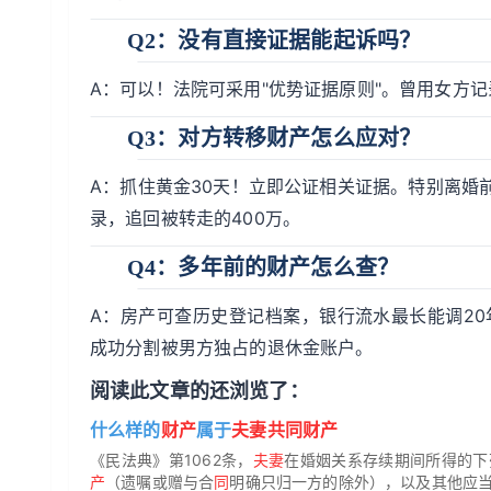
Q2：没有直接证据能起诉吗？
A：可以！法院可采用"优势证据原则"。曾用女方
Q3：对方转移财产怎么应对？
A：抓住黄金30天！立即公证相关证据。特别离婚
录，追回被转走的400万。
Q4：多年前的财产怎么查？
A：房产可查历史登记档案，银行流水最长能调20
成功分割被男方独占的退休金账户。
阅读此文章的还浏览了：
什么样的
财产
属于
夫妻共同财产
《民法典》第1062条，
夫妻
在婚姻关系存续期间所得的下
产
（遗嘱或赠与合
同
明确只归一方的除外），以及其他应