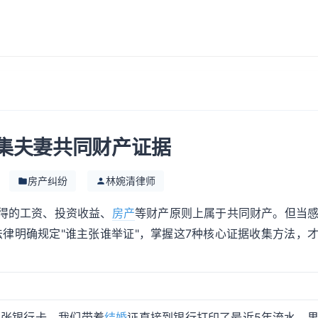
集夫妻共同财产证据
房产纠纷
林婉清律师
得的工资、投资收益、
房产
等财产原则上属于共同财产。但当
法律明确规定"谁主张谁举证"，掌握这7种核心证据收集方法，
5张银行卡。我们带着
结婚
证直接到银行打印了最近5年流水，