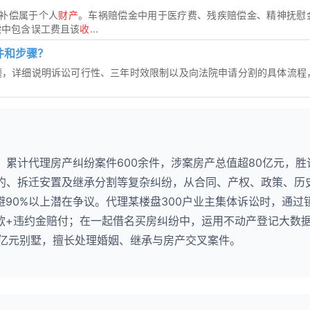
或补偿属于个人
财产
。车祸赔偿金中用于医疗费、残疾赔偿金、精神抚慰
偿中包含误工费且该
收
...
件和步骤？
题，详细说明诉讼可行性、三年时效限制以及向法院申请分割的具体流程
，累计代理房产纠纷案件600余件，涉案房产总值超80亿元，胜
违约、拆迁安置及继承分割等复杂纠纷，从合同、产权、政策、历
90%以上潜在争议。代理某楼盘300户业主集体诉讼时，通过
款+违约金赔付；在一起借名买房纠纷中，运用不动产登记大数
2亿元别墅，擅长处理婚姻、继承与房产交叉案件。