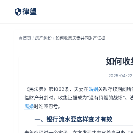
律望
首页
/
房产纠纷
/
如何收集夫妻共同财产证据
如何收
2025-04-22
《民法典》第1062条，夫妻在
婚姻
关系存续期间所
临财产分割时，收集证据成为"没有硝烟的战场"。
离婚
时吃哑巴亏。
一、银行流水要这样查才有效
去年处理过一个案子，女方发现丈夫背着自己办了