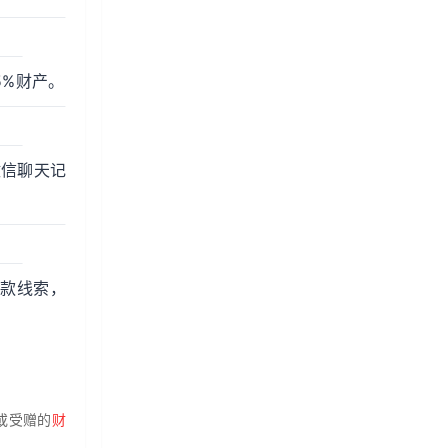
5%财产。
微信聊天记
存款线索，
或受赠的
财