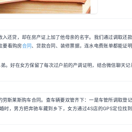
收入还贷，却在房产证上加了他母亲的名字。我们通过调取还
住要看购房
合同
、贷款合同、装修票据，连水电费账单都能证
弟弟。好在女方保留了每次过户前的产调证明，结合微信聊天记
的劳斯莱斯购车合同。查车辆要双管齐下：一是车管所调取登
婚时，男方把奔驰车藏到乡下，女方通过4S店的GPS定位找