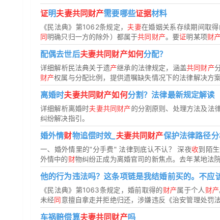
证
明
夫妻共同财产
需要哪些
证据
材料
《民法典》第1062条规定，
夫妻
在婚姻关系存续期间取得
同
明确只归一方的除外）都属于
共同财产
。要
证
明某项
财
配偶去世后
夫妻共同财产如何
分配？
详细解析民法典关于遗
产
继承的法律规定，涵盖
共同财产
财产
权属与分配比例，提供遗嘱缺失情况下的法律解决方
离婚时
夫妻共同财产如何
分割？法律最新规定解读
详细解析离婚时
夫妻共同财产
的分割原则、处理方法及法
纠纷解决指引。
婚外情
财
物追偿时效_
夫妻共同财产
保护法律路径分
一、婚外情里的"分手费" 法律到底认不认？ 深夜
收
到陌生
外情中的
财
物纠纷正成为离婚官司的新焦点。去年某地法院就
他的行为违法吗？这条项链是我结婚前买的。不应
《民法典》第1063条规定，婚前取得的
财产
属于个人
财产
未经
同
意擅自拿走并拒绝归还，涉嫌违反《治安管理处罚法》
车祸赔偿算
夫妻共同财产
吗