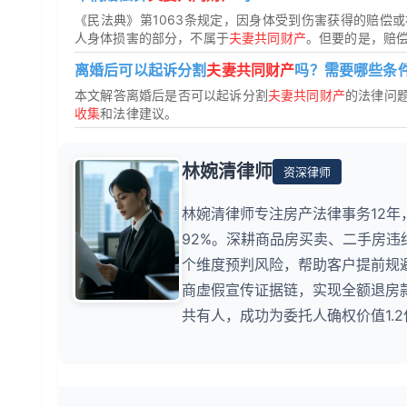
《民法典》第1063条规定，因身体受到伤害获得的赔偿
人身体损害的部分，不属于
夫妻共同财产
。但要的是，赔
离婚后可以起诉分割
夫妻共同财产
吗？需要哪些条
本文解答离婚后是否可以起诉分割
夫妻共同财产
的法律问
收集
和法律建议。
林婉清律师
资深律师
林婉清律师专注房产法律事务12年
92%。深耕商品房买卖、二手房
个维度预判风险，帮助客户提前规避
商虚假宣传证据链，实现全额退房
共有人，成功为委托人确权价值1.