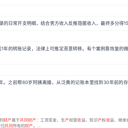
记录的日常开支明细，结合男方收入反推隐匿收入，最终多分得1
前1年的转账记录，法律上可推定恶意转移。有个案例靠恢复的
年。之前帮60岁阿姨离婚，从泛黄的记账本里找到30年前的
列
财产
属于
共同财产
：工资奖金、生
产
经营
收
益、知识
产
权
收
益、继承
当归
共同
所有的
财产
。...