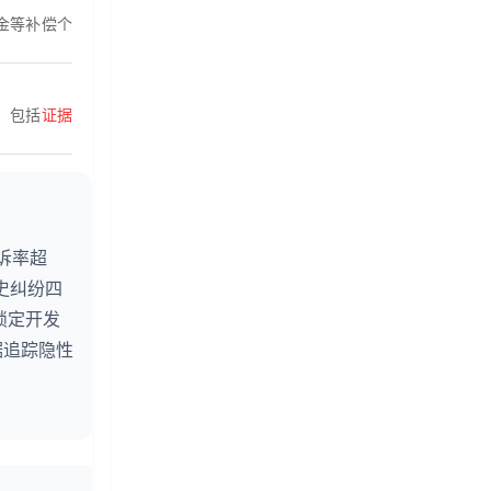
金等补偿个
，包括
证据
诉率超
史纠纷四
锁定开发
据追踪隐性