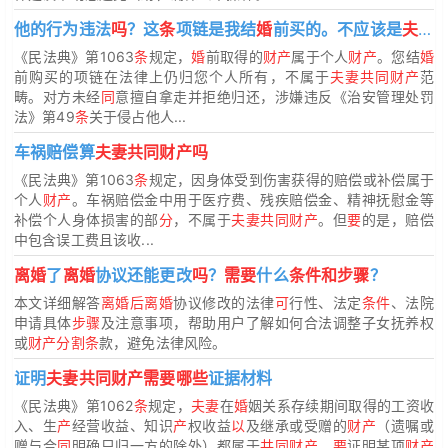
他的行为违法
吗
？这
条
项链是我结
婚
前买的。不应该是
夫妻共同财产吗
《民法典》第1063
条
规定，
婚
前取得的
财产
属于个人
财产
。您结
婚
前购买的项链在法律上仍归您个人所有，不属于
夫妻共同财产
范
畴。对方未经
同
意擅自拿走并拒绝归还，涉嫌违反《治安管理处罚
法》第49
条
关于侵占他人...
车祸赔偿算
夫妻共同财产吗
《民法典》第1063
条
规定，因身体受到伤害获得的赔偿或补偿属于
个人
财产
。车祸赔偿金中用于医疗费、残疾赔偿金、精神抚慰金等
补偿个人身体损害的部
分
，不属于
夫妻共同财产
。但
要
的是，赔偿
中包含误工费且该收...
离婚
了
离婚
协议还能更改
吗
？
需要
什么
条件和步骤
？
本文详细解答
离婚后离婚
协议修改的法律
可
行性、法定
条件
、法院
申请具体
步骤
及注意事项，帮助用户了解如何合法调整子女抚养权
或
财产分割条
款，避免法律风险。
证明
夫妻共同财产需要哪些
证据材料
《民法典》第1062
条
规定，
夫妻
在
婚
姻关系存续期间取得的工资收
入、生
产
经营收益、知识
产
权收益
以
及继承或受赠的
财产
（遗嘱或
赠与合
同
明确只归一方的除外）都属于
共同财产
。
要
证明某项
财产