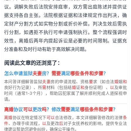
议。调解失败后法院安排庭审，双方需出庭陈述并提供证
据支持各自主张。法院根据证据和法律规定作出判决，确
定财产分割方式如实物分割或折价补偿。判决生效后需执
行分割，如遇拒不执行可申请强制执行。整个流程强调时
效性，离婚后两年内提起诉讼是必要的时间限制。证据充
分准备和及时行动有助于高效解决问题。
阅读此文章的还浏览了：
怎么申请监狱
夫妻
房？
需要
满足
哪些条件和步骤
？
本问答详细解答监狱
夫妻
房的申请流程、资格
要
求（如合法
婚
姻
和
良好行为记录）、所
需
材料（包括结
婚
证
和
身份证明）、
以
及审批
时间（通常1-3个月），帮助囚犯家属了解并顺利完成人道探视申
请。
离婚
协议
可以
更改
吗
？修改
需要
满足
哪些条件和步骤
？
离婚
协议在特定情况下
可以
合法修改，本文详细解答修改的法律
条
件
、办理手续流程，
以
及更改
后
对子女抚养权的影响，提供专业法
律建议帮助您避免纠纷，确保公平操作。