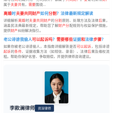
属于
夫妻共
有，
需要
围绕...
离婚
时
夫妻共同财产
如何
分割
？法律最新规定解读
详细解析
离婚
时
夫妻共同财产
的
分割
原则、处理方法及法律
后
果，
涵盖民法典最新规定，帮助您了解
财产分
配规则与权益保护措施，
提供
财产
纠纷解决指引。
老公诽谤我偷人
可以起诉吗
？
需要哪些
证据
和
法律
步骤
？
如果你被老公诽谤偷人，本指南详细解答是否
可以起诉
，包括诽谤
起诉
的
条件
、证据收集方法（如短信、录音）、法律
后
果及维权流
程。帮助你保护名誉、争取赔偿，并提供律师咨询建议。
李款澜律师
资深律师