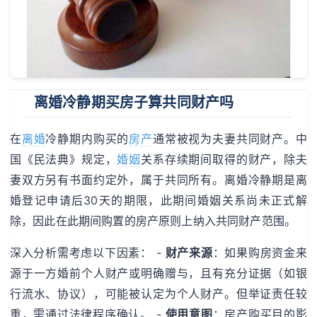
离婚冷静期买房子算共同财产吗
在
离婚
冷静期内购买的
房产
通常被视为夫妻共同财产。中
国《民法典》规定，
婚姻
关系存续期间取得的财产，除夫
妻双方另有书面约定外，属于共同所有。离婚冷静期是离
婚登记申请后30天的期限，此期间婚姻关系尚未正式解
除，因此在此期间购置的房产原则上纳入共同财产范围。
深入分析需考虑以下因素： -
财产来源
：如果购房资金来
源于一方婚前个人财产或明确赠与，且有充分证据（如银
行流水、协议），可能被认定为个人财产。但举证责任较
重，需通过法律程序确认。 -
使用意图
：房产购买目的影