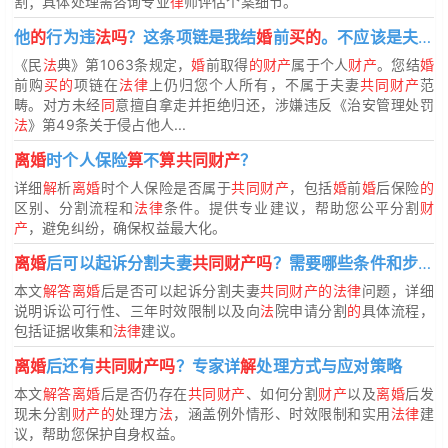
割；具体处理需咨询专业
律
师评估个案细节。
他
的
行为违
法吗
？这条项链是我结
婚
前
买的
。不应该是夫妻
《民
法
典》第1063条规定，
婚
前取得
的财产
属于个人
财产
。您结
婚
前购
买的
项链在
法律
上仍归您个人所有，不属于夫妻
共同财产
范
畴。对方未经
同
意擅自拿走并拒绝归还，涉嫌违反《治安管理处罚
法
》第49条关于侵占他人...
离婚
时个人保险
算
不
算共同财产
？
详细
解
析
离婚
时个人保险是否属于
共同财产
，包括
婚
前
婚
后保险
的
区别、分割流程和
法律
条件。提供专业建议，帮助您公平分割
财
产
，避免纠纷，确保权益最大化。
离婚
后可以起诉分割夫妻
共同财产吗
？需要哪些条件和步骤？
本文
解答离婚
后是否可以起诉分割夫妻
共同财产的法律
问题，详细
说明诉讼可行性、三年时效限制以及向
法
院申请分割
的
具体流程，
包括证据收集和
法律
建议。
离婚
后还有
共同财产吗
？专家详
解
处理方式与应对策略
本文
解答离婚
后是否仍存在
共同财产
、如何分割
财产
以及
离婚
后发
现未分割
财产的
处理方
法
，涵盖例外情形、时效限制和实用
法律
建
议，帮助您保护自身权益。