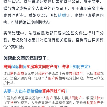
财产认定。财产来源证据包括婚前财产公证、继承文书、
赠与协议或指定个人账户的存款证明，用于说明资金非夫
妻共同所有。婚姻状况证明如
结婚
证、离婚申请受理回
执，可辅助确认冷静期状态。
实际处理中，法院或民政部门要求这些文件进行财产分
割。建议及时收集并公证所有相关证据，咨询专业律师评
估个案风险。
阅读此文章的还浏览了：
离婚
起诉
期
间
买房算共同财产吗
？
法律
上如何界定？
详细
解
析
离婚
诉讼中购
买房产
是否属于夫妻
共同财产
，包括
法律
规
定、资金来源影响、证明个人
财产的
策略及分割风险，帮助用户保
护权益。
夫妻一方出车祸赔偿金
算共同财产吗
？
车祸赔偿金通常被视为个人
财产
而非夫妻
共同财产
，根据
法律
如
《民
法
典》规定，人身伤害赔偿金具有专属性，不参与
共同财产
分