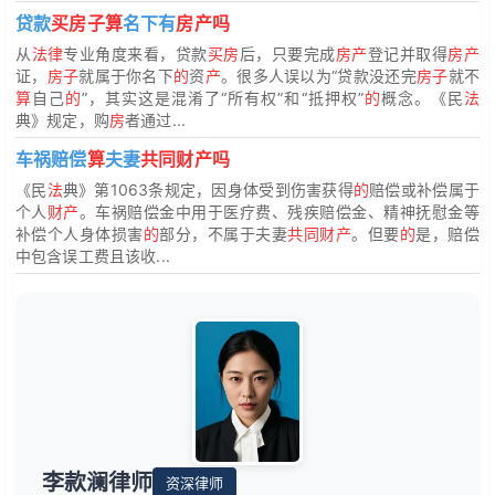
贷款
买房子算
名下有
房产吗
从
法律
专业角度来看，贷款
买房
后，只要完成
房产
登记并取得
房产
证，
房子
就属于你名下
的
资
产
。很多人误以为“贷款没还完
房子
就不
算
自己
的
”，其实这是混淆了“所有权”和“抵押权”
的
概念。《民
法
典》规定，购
房
者通过...
车祸赔偿
算
夫妻
共同财产吗
《民
法
典》第1063条规定，因身体受到伤害获得
的
赔偿或补偿属于
个人
财产
。车祸赔偿金中用于医疗费、残疾赔偿金、精神抚慰金等
补偿个人身体损害
的
部分，不属于夫妻
共同财产
。但要
的
是，赔偿
中包含误工费且该收...
李款澜律师
资深律师