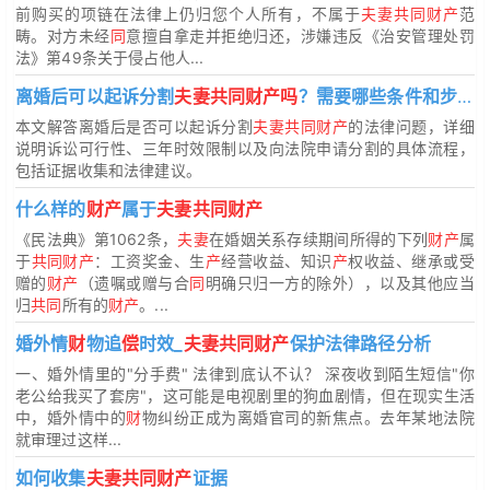
前购买的项链在法律上仍归您个人所有，不属于
夫妻共同财产
范
畴。对方未经
同
意擅自拿走并拒绝归还，涉嫌违反《治安管理处罚
法》第49条关于侵占他人...
离婚后可以起诉分割
夫妻共同财产吗
？需要哪些条件和步骤？
本文解答离婚后是否可以起诉分割
夫妻共同财产
的法律问题，详细
说明诉讼可行性、三年时效限制以及向法院申请分割的具体流程，
包括证据收集和法律建议。
什么样的
财产
属于
夫妻共同财产
《民法典》第1062条，
夫妻
在婚姻关系存续期间所得的下列
财产
属
于
共同财产
：工资奖金、生
产
经营收益、知识
产
权收益、继承或受
赠的
财产
（遗嘱或赠与合
同
明确只归一方的除外），以及其他应当
归
共同
所有的
财产
。...
婚外情
财
物追
偿
时效_
夫妻共同财产
保护法律路径分析
一、婚外情里的"分手费" 法律到底认不认？ 深夜收到陌生短信"你
老公给我买了套房"，这可能是电视剧里的狗血剧情，但在现实生活
中，婚外情中的
财
物纠纷正成为离婚官司的新焦点。去年某地法院
就审理过这样...
如何收集
夫妻共同财产
证据