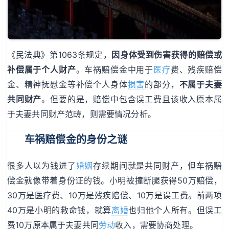
《民法典》第1063条规定，
因身体受到伤害获得的赔偿或
补偿属于个人财产
。车祸赔偿金中用于
医疗
费、残疾赔偿
金、精神抚慰金等补偿个人身体
损害
的部分，
不属于夫妻
共同财产
。但要的是，赔偿中包含误工费且该收入原本属
于夫妻共同财产范畴，则需要情况分析。
车祸赔偿金的身份之谜
很多人以为钱进了
婚姻
存续期间就是共同财产，但车祸赔
偿金就像带着身份证的钱。小明被撞断腿获得50万赔偿，
30万是医疗费、10万是残疾赔偿、10万是误工费。前两项
40万是小明的救命钱，就算
离婚
也归他个人所有。但误工
费10万原本属于夫妻共同
劳动
收入，需要协商处理。