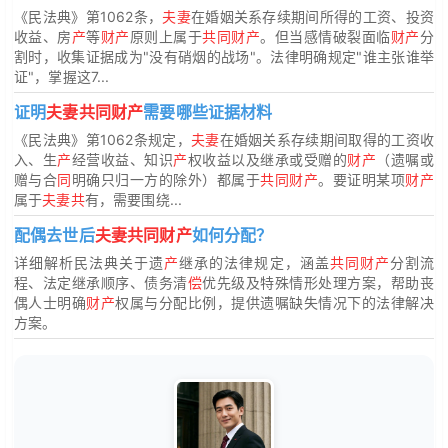
《民法典》第1062条，
夫妻
在婚姻关系存续期间所得的工资、投资
收益、房
产
等
财产
原则上属于
共同财产
。但当感情破裂面临
财产
分
割时，收集证据成为"没有硝烟的战场"。法律明确规定"谁主张谁举
证"，掌握这7...
证明
夫妻共同财产
需要哪些证据材料
《民法典》第1062条规定，
夫妻
在婚姻关系存续期间取得的工资收
入、生
产
经营收益、知识
产
权收益以及继承或受赠的
财产
（遗嘱或
赠与合
同
明确只归一方的除外）都属于
共同财产
。要证明某项
财产
属于
夫妻共
有，需要围绕...
配偶去世后
夫妻共同财产
如何分配？
详细解析民法典关于遗
产
继承的法律规定，涵盖
共同财产
分割流
程、法定继承顺序、债务清
偿
优先级及特殊情形处理方案，帮助丧
偶人士明确
财产
权属与分配比例，提供遗嘱缺失情况下的法律解决
方案。