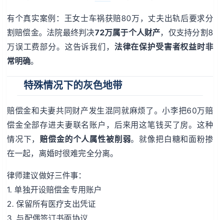
有个真实案例：王女士车祸获赔80万，丈夫出轨后要求分
割赔偿金。法院最终判决
72万属于个人财产
，仅支持分割8
万误工费部分。这告诉我们，
法律在保护受害者权益时非
常明确
。
特殊情况下的灰色地带
赔偿金和夫妻共同财产发生混同就麻烦了。小李把60万赔
偿金全部存进夫妻联名账户，后来用这笔钱买了房。这种
情况下，
赔偿金的个人属性被削弱
。就像把白糖和面粉掺
在一起，离婚时很难完全分离。
律师建议做好三件事：
1. 单独开设赔偿金专用账户
2. 保留所有医疗支出凭证
3. 与配偶签订书面协议