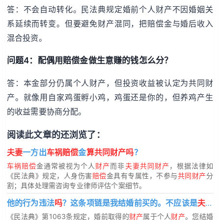
答：不会自动转化。民法典规定婚前个人财产不因婚姻关
系延续而转变。但要避免财产混同，把赔偿金与婚后收入
混合投资。
问题4：配偶用赔偿金做生意赚的钱怎么分？
答：本金部分仍属个人财产，但投资收益被认定为共同财
产。就像用自家鸡蛋孵小鸡，鸡蛋还是你的，但养鸡产生
的收益需要协商分配。
阅读此文章的还浏览了：
夫妻
一方出
车祸赔偿
金
算共同财产吗
？
车祸赔偿
金通常被视为个人
财产
而非
夫妻共同财产
，根据法律如
《民法典》规定，人身伤害
赔偿
金具有专属性，不参与
共同财产
分
割；具体处理需咨询专业律师评估个案细节。
他的行为违法
吗
？这条项链是我结婚前买的。不应该是
夫妻共同财产吗
《民法典》第1063条规定，婚前取得的
财产
属于个人
财产
。您结婚