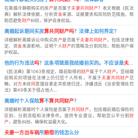
在离婚冷静期购买的房
产
是否属于
夫妻共同财产
？本文根据《民法
典》解析法律依据，分析资
金
来源、证据要求和风险防范措施，帮
助您避免
财产
纠纷，保护自身权益。
离婚起诉期间买房
算共同财产吗
？法律上如何界定？
详细解析离婚诉讼中购买房
产
是否属于
夫妻共同财产
，包括法律规
定、资
金
来源影响、证明个人
财产
的策略及分割风险，帮助用户保
护权益。
他的行为违法
吗
？这条项链是我结婚前买的。不应该是
夫妻共同财产吗
《民法典》第1063条规定，婚前取得的
财产
属于个人
财产
。您结婚
前购买的项链在法律上仍归您个人所有，不属于
夫妻共同财产
范
畴。对
方
未经
同
意擅自拿走并拒绝归还，涉嫌违反《治安管理处罚
法》第49条关于侵占他人...
离婚时个人保险
算
不
算共同财产
？
详细解析离婚时个人保险是否属于
共同财产
，包括婚前婚后保险的
区别、分割流程和法律条件。提供专业建议，帮助您公平分割
财
产
，避免纠纷，确保权益最大化。
夫妻一方出车祸
所
赔偿
的钱怎么分