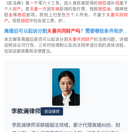
《民法典》第
一
千零六十三条，因人身损害获得的
赔偿
或补
偿
属于
个人
财产
。若
夫妻一方
因
车祸
获得的医疗费、残疾
赔偿金
、精神抚
慰
金
等
赔偿
款项，原则上归受伤
方
个人所有，不属于
夫妻共同财
产
。但若
赔偿
中包含误工费、护...
离婚后可以起诉分割
夫妻共同财产吗
？需要哪些条件和步骤？
本文解答离婚后是否可以起诉分割
夫妻共同财产
的法律问题，详细
说明诉讼可行性、三年时效限制以及向法院申请分割的具体流程，
包括证据收集和法律建议。
李款澜律师
资深律师
李款澜律师深耕婚姻法领域，累计代理离婚纠纷、财