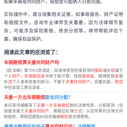
如果车辆是共同财产，赔偿金可能纳入分割范围。
实际操作中，建议收集相关证据，如事故报告、财产证明
和赔偿文件。咨询专业律师至关重要，因为法律细节复
杂，可能涉及保险索赔、债务分担等。律师帮助评估个
案，确保权益保护。
阅读此文章的还浏览了：
车祸赔偿算夫妻共同财产吗
《民法典》第1063条规定，因身体受到伤害获得的
赔偿
或补
偿
属于
个人
财产
。
车祸赔偿金
中用于医疗费、残疾
赔偿金
、精神抚慰
金
等
补
偿
个人身体损害的部分，不属于
夫妻共同财产
。但要的是，
赔偿
中包含误工费且该收...
夫妻一方出车祸赔偿
款如何分配？
本问答详细解答了
夫妻一方车祸赔偿
款的法律性质、分配原则（包
括是否属于
夫妻共同财产
、离婚后处理
方
式）以及所需的法律文件
和程序，帮助您避免纠纷并确保
赔偿
款合理使用。
离婚冷静期买的房子
算共同财产吗
？法律解答