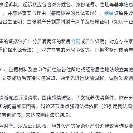
事起诉状。起诉状应包含双方姓名、身份证号、住址等基本信
），并简述事实与理由（感情破裂的具体表现）。
结婚
证原件
备出生证明；主张财产分割需附财产清单及权属证明（如
房产
集的证据包括：分居满两年的租房
合同
或居住证明；对方存在
需确保来源合法）；双方签署的分居协议等。证据需整理成清
份）、证据材料及复印件前往被告住所地或经常居住地法院立案
）。立案成功后等待法院通知，通常先进行诉前调解，调解失败
清晰陈述诉讼请求，围绕感情破裂、子女抚养优势条件、财产
询问需如实回答，辩论环节重点强调法律依据（如引用民法典第
签署调解书；未达成则由法院判决。
匿财产。涉及公司股权、境外资产等复杂财产分割建议咨询专