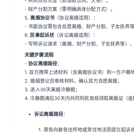
- 共同债务凭证（如借款合同、欠条）；
- 财产分割方案（需明确具体分配方式）。
5.
离婚协议书
（协议离婚适用）：
- 书面协议需包含自愿离婚、财产分割、子女抚养
6.
民事起诉状
（诉讼离婚适用）：
- 写明诉讼请求（离婚、财产分割、子女抚养等）
关键步骤流程
-
协议离婚路径
：
1. 双方携带上述材料（含离婚协议书）到一方户籍
2. 婚姻登记员审核材料，确认双方自愿离婚；
3. 进入30天离婚冷静期；
4. 冷静期满后30天内共同到民政局领取离婚证（
诉讼离婚路径
：
原告向被告住所地或常住地法院提交起诉