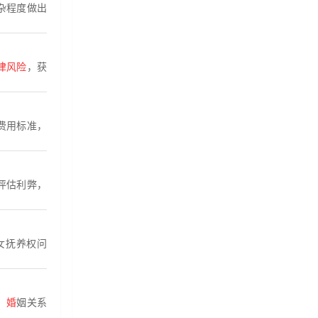
杂程度做出
律风险
，获
费用标准，
评估利弊，
女抚养权问
：
婚
姻关系