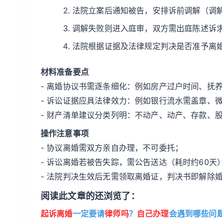
法院立案后通知被告，安排诉前调解（调
调解失败则进入庭审，双方需出庭陈述诉
法院根据证据及法律规定判决是否准予离
材料准备要点
- 离婚协议书需逐条细化：例如房产过户时间、抚
- 诉讼证据应具法律效力：例如银行流水需盖章、
- 财产清单建议分类列明：不动产、动产、存款、
操作注意事项
- 协议离婚需双方亲自办理，不可委托；
- 诉讼离婚若被告失踪，需公告送达（耗时约60天
- 法院判决生效后无需领取离婚证，判决书即解除
阅读此文章的还浏览了：
起诉离婚
一定要请
律师吗
？
自己办理
会遇到哪些问