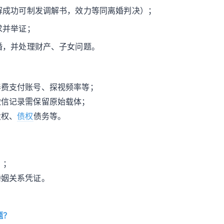
解成功可制发调解书，效力等同离婚判决）；
求并举证；
婚，并处理财产、子女问题。
养费支付账号、探视频率等；
微信记录需保留原始载体；
股权、
债权
债务等。
）；
婚姻关系凭证。
题？