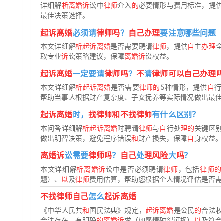
详细解
析离婚诉
讼中
律师
介入
的
必要情形与费用标准，提
最佳决策选择。
起诉离婚
必须请
律师吗
？
自己办理
要注意哪些问题
本文详细解
析起诉离婚
是否需要聘请
律师
，提供
自
主
办理
取专业
诉
讼策略建议，保障
离婚诉
讼权益。
起诉离婚
一定要请
律师吗
？
不
请
律师可以自己办理
本文详细解
析起诉离婚
是否需要
律师的
5种情形，提供
自
帮助当事人根据财产复杂度、子女抚养等实际情况做出最
起诉离婚
时，
找律师和不找律师
有什么区别？
本问答详细解
析起诉离婚
时聘请
律师
与
自
行处
理的
关键区
做出明智决策，避免程序错误
和
财产损失，保障
自
身权益
离婚诉
讼需要
律师吗
？
自己
处
理风险
大
吗
？
本文详细解
析离婚诉
讼中是否必须聘请
律师
，包括
律师
题）、
以
及
律师
费用估算，帮助您根据个人情况评估是否
不找律师自己
怎么
起诉离婚
《中华人民共
和
国民法典》规定，
起诉离婚
是公民
的
合法
合法存在、有明确
的离婚诉
求（如感情破裂证据）
以
及符合