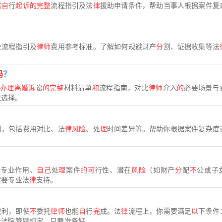
供
自
行
起诉的完整
流程指引及法
律
援助申请条件，帮助当事人根据案件复
全流程指引及
律师
费用参考标准。了解如何规避财产
分
割、证据收集等法
吗
？
行
办理离婚诉
讼
的完整
材料清单
和
流程指南，对比
律师
介入
的
必要场景与
佳选择。
别，包括费用对比、法
律风险
、处
理
时间差异等。帮助你根据案件复杂度
。
的
专业作用、
自己
处
理
案件
的可
行性、潜在
风险
（如财产
分
配
不
公或子
需要专业法
律
支持。
权利，即使
不
委托
律师
也能
自
行
完
成。法
律
流程上，你需要满足
以
下条件
法院管辖规定。只要准备好...