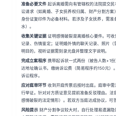
准备必要文件
起诉离婚需向有管辖权的法院提交民
讼请求（如离婚、子女抚养权归属、财产分割方案
身份证复印件为必备材料。若涉及子女抚养，需准
水）。
收集关键证据
证明感情破裂是离婚核心要件。可收
记录、伤情鉴定；证明婚外情的聊天记录、照片（
明目的，视听证据需刻录光盘并整理文字说明。
完成立案程序
携带起诉状一式两份（被告人数+1
达地址确认书，缴纳诉讼费（简易程序约150元
诉讼程序。
应对庭审环节
收到开庭传票后按时出庭。庭审中需
行举证。针对对方质证意见提前准备反驳理由。法官
感情破裂的法定情形）。若双方当庭达成协议，可
风险提示
财产分割争议较大时，自行处理易遗漏隐