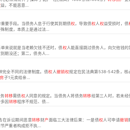
权
益，不能恶意...
的重要手段。当债务人怠于行使其到期债
权
，导致债
权
人
权
益受损时，债
殊制度，本质上是通过法...
简单来说就是当老赖欠钱不还时，债
权
人能直接跳过债务人，向欠他钱的
期没还；第二，债务人...
种完全不同的法律制度。债
权
人
撤销权
规定在民法典第538-542条，核
房
子1元卖给亲...
债务
转移
需债
权
人同意的规定。当债务人将债务
转移
给第三人时，若未经
纷多因
转移
程序不规范、债...
被告在诉讼期间恶意
转移
财
产
面临三大法律后果：一是债
权
人可申请
撤销
严重者构成拒不执...