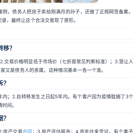
案例，债务人把房子卖给刚满月的孙子，还做了正规网签备案
记录，最终让这个合法交易现了原形。
转移？
2.交易价格明显低于市场价（七折是常见判断标准）；3.受让
，买家又是债务人的亲属，这种情况基本一告一个准。
诉？
年内；2.自转移发生之日起5年内。有个客户因为疫情耽搁了3
情时间。
据？
2.房产交易
合同
；3.房产评估报告；4.资金往来凭证。有个案