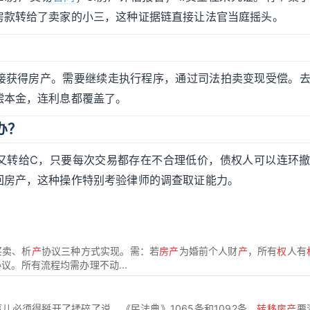
房款转给了卖家的小三，这种证据链直接让法官当庭摇头。
接获得房产。需要继续走执行程序，通过司法拍卖变现受偿。
偿本金，连利息都覆盖了。
办？
B又转给C，只要每次交易都存在不合理低价，债权人可以连环
回房产，这种操作特别考验律师的调查取证能力。
买卖、析
产
协议三种方式实现。需：若
房产
为婚前个人财
产
，所有
权
人有
。所有流程均需办理不动...
儿必须得掰开了揉碎了说。《民法典》1065条和1092条，
转移房产
要