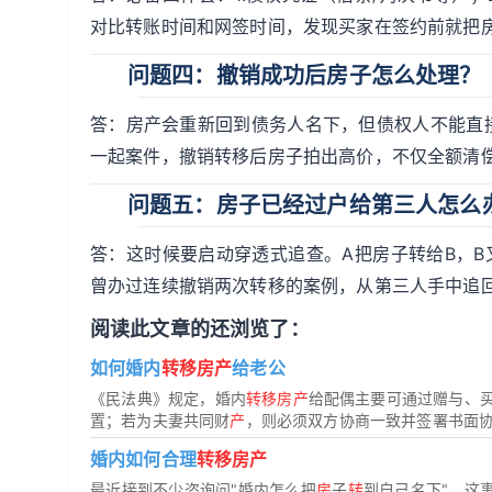
对比转账时间和网签时间，发现买家在签约前就把
问题四：撤销成功后房子怎么处理？
答：房产会重新回到债务人名下，但债权人不能直
一起案件，撤销转移后房子拍出高价，不仅全额清
问题五：房子已经过户给第三人怎么
答：这时候要启动穿透式追查。A把房子转给B，
曾办过连续撤销两次转移的案例，从第三人手中追
阅读此文章的还浏览了：
如何婚内
转移房产
给老公
《民法典》规定，婚内
转移房产
给配偶主要可通过赠与、
置；若为夫妻共同财
产
，则必须双方协商一致并签署书面协议
婚内如何合理
转移房产
最近接到不少咨询问"婚内怎么把
房
子
转
到自己名下"，这事