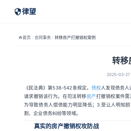
律望
首页
/
合同事务
/
转移房产打撤销权案例
转移
2025-03-27
《民法典》第538-542条规定，
债权
人发现债务人
请求撤销该行为。在司法转移
房产
打撤销权案件需
为导致债务人偿债能力明显降低；3.受让人明知
割、企业债务纠纷等领域。
真实的房产撤销权攻防战