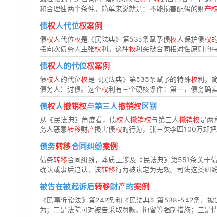
和合理性两个条件。简单来说就是：不能损害配偶的财
产
债
权
人代位
权案例
债
权
人代位
权
是《民法典》第535条赋予债
权
人保护债
权
接向次债务人主张
权
利。这种
权
利突破合同相对性原则的特
债
权
人的代位
权案例
债
权
人的代位
权
是《民法典》第535条赋予的特殊
权
利，
债务人）讨债。这个
权
利有三个硬核条件：第一，债务确实到
债
权
人
撤销权
与第三人
撤销权
区别
从《民法典》角度看，债
权
人
撤销权
与第三人
撤销权
是两
务人恶意
转移
财
产
损害债
权
的行为，张三欠李四100万却把
债务
转移
合同纠纷
案例
债务
转移
合同纠纷，本质上涉及《民法典》第551条关于
确认或事后追认，该
转移
行为被认定为无效。司法这类纠
被告在被起诉后
转移
财
产
的
案例
《民事诉讼法》第242条和《民法典》第538-542条，
为；二是法院可对被告采取罚款、拘留等强制措施；三是情节