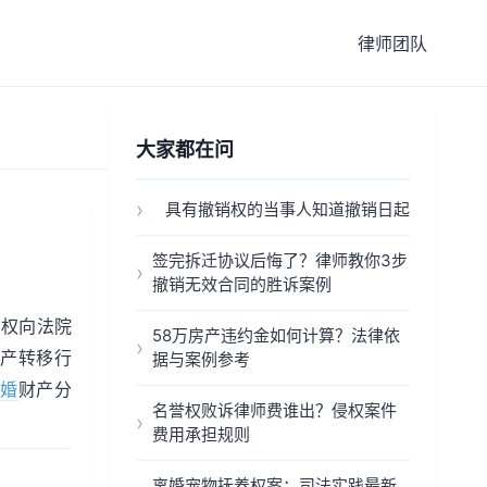
律师团队
大家都在问
具有撤销权的当事人知道撤销日起
签完拆迁协议后悔了？律师教你3步
撤销无效合同的胜诉案例
有权向法院
58万房产违约金如何计算？法律依
财产转移行
据与案例参考
婚
财产分
名誉权败诉律师费谁出？侵权案件
费用承担规则
离婚宠物抚养权案：司法实践最新