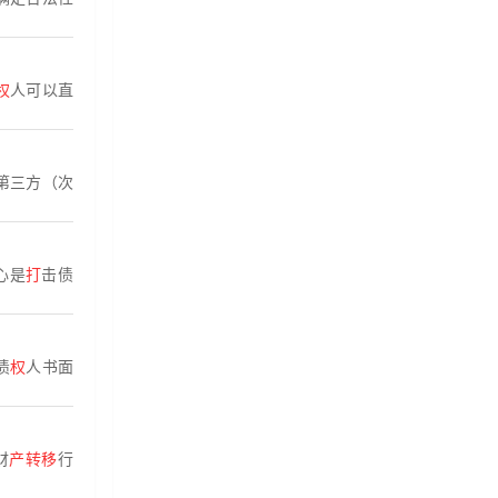
权
人可以直
第三方（次
心是
打
击债
债
权
人书面
财
产转移
行