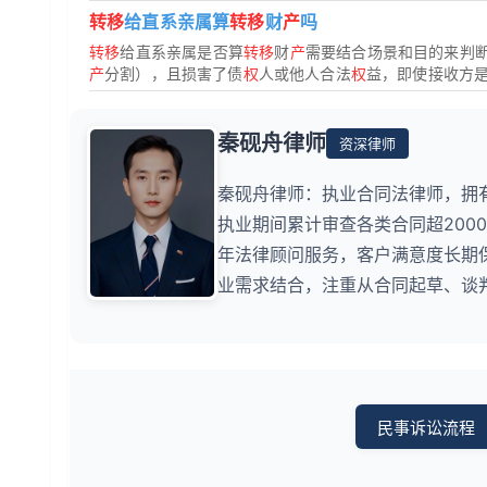
转移
给直系亲属算
转移
财
产
吗
转移
给直系亲属是否算
转移
财
产
需要结合场景和目的来判
产
分割），且损害了债
权
人或他人合法
权
益，即使接收方是
秦砚舟律师
资深律师
秦砚舟律师：执业合同法律师，拥
执业期间累计审查各类合同超200
年法律顾问服务，客户满意度长期
业需求结合，注重从合同起草、谈
民事诉讼流程