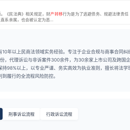
断。《民法典》相关规定，财
产转移
行为是为了逃避债务、规避法律责任
直系亲属，也会被认定为恶...
有10年以上民商法领域实务经验。专注于企业合规与商事合同纠
0份，代理诉讼与非诉案件300余件，为30余家上市公司及跨国
保持98%以上，以专业严谨、务实高效为执业准则，擅长将法学
判到履行的全流程风险防控。
刑事诉讼流程
行政诉讼流程