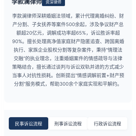
李款澜律师
资深律师
李款澜律师深耕婚姻法领域，累计代理离婚纠纷、财
产分割、子女抚养等案件500余起，涉及争议财产总
额超20亿元，调解成功率超65%，诉讼胜诉率超
90%。擅长处理高净值家庭财产隐匿追查、跨国离婚
执行、家族企业股权分割等复杂案件，秉持"情理法
交融"的执业理念，注重婚姻案件的情感疏导与法律
策略结合，擅长通过谈判与诉讼双轨并进的方式减少
当事人对抗性损耗。创新提出"情感调解前置+财产预
分割"服务模式，帮助300余个家庭实现和平解约。
民事诉讼流程
刑事诉讼流程
行政诉讼流程