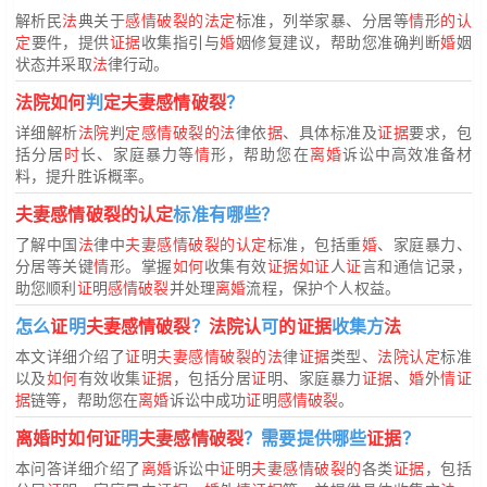
解析民
法
典关于
感情破裂的法定
标准，列举家暴、分居等
情
形
的认
定
要件，提供
证据
收集指引与
婚
姻修复建议，帮助您准确判断
婚
姻
状态并采取
法
律行动。
法院如何
判
定夫妻感情破裂
？
详细解析
法院
判
定感情破裂的法
律依
据
、具体标准及
证据
要求，包
括分居
时
长、家庭暴力等
情
形，帮助您在
离婚
诉讼中高效准备材
料，提升胜诉概率。
夫妻感情破裂的认定
标准有哪些？
了解中国
法
律中
夫妻感情破裂的认定
标准，包括重
婚
、家庭暴力、
分居等关键
情
形。掌握
如何
收集有效
证据如证
人
证
言和通信记录，
助您顺利
证
明
感情破裂
并处理
离婚
流程，保护个人权益。
怎么
证
明
夫妻感情破裂
？
法院认
可
的证据
收集方
法
本文详细介绍了
证
明
夫妻感情破裂的法
律
证据
类型、
法院认定
标准
以及
如何
有效收集
证据
，包括分居
证
明、家庭暴力
证据
、
婚
外
情证
据
链等，帮助您在
离婚
诉讼中成功
证
明
感情破裂
。
离婚时如何证
明
夫妻感情破裂
？需要提供哪些
证据
？
本问答详细介绍了
离婚
诉讼中
证
明
夫妻感情破裂的
各类
证据
，包括