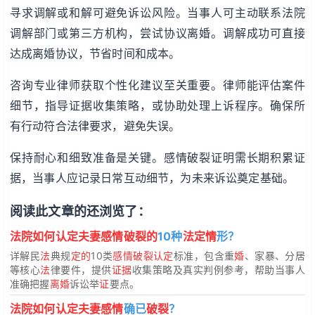
寻求调解或和解可避免诉讼风险。当事人可主动联系法院
调解部门或第三方机构，尝试协议离婚。调解成功可直接
达成离婚协议，节省时间和成本。
咨询专业律师获取个性化建议至关重要。律师能评估案件
细节，指导证据收集策略，或协助处理上诉程序。确保所
有行动符合法律要求，避免失误。
保持耐心和细致准备是关键。感情破裂证明需长期积累证
据，当事人应记录日常互动细节，为未来诉讼奠定基础。
阅读此文章的还浏览了：
法院如何认定夫妻感情破裂的
10种
法定情
形？
详解民
法
典规
定的
10类
感情破裂认定
标准，包含重
婚
、家暴、分居
等核心
法
律要件，提供
证据
收集策略及真实判例参考，帮助当事人
准确把握
离婚
诉讼举
证
要点。
法院如何认定夫妻感情
确已
破裂
？