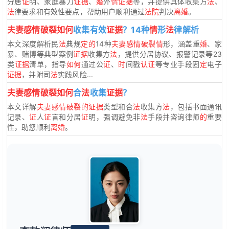
分居
证
明、家庭暴力
证据
、
婚
外
情证据
等，并提供具体收集方
法
、
法
律要求和有效性要点，帮助用户顺利通过
法院
判决
离婚
。
夫妻感情破裂如何
收集有效
证据
？14种
情
形
法
律解析
本文深度解析民
法
典规
定的
14种
夫妻感情破裂情
形，涵盖重
婚
、家
暴、赌博等典型案例
证据
收集方
法
，提供分居协议、报警记录等23
类
证据
清单，指导
如何
通过公
证
、
时
间戳
认证
等专业手段固
定
电子
证据
，并附司
法
实践风险...
夫妻感情破裂如何
合
法
收集
证据
？
本文详解
夫妻感情破裂的证据
类型和合
法
收集方
法
，包括书面通讯
记录、
证
人
证
言和分居
证
明，强调避免非
法
手段并咨询律师
的
重要
性，助您顺利
离婚
。