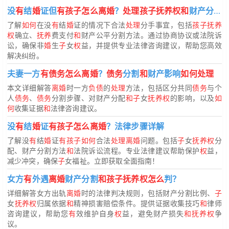
没
有
结
婚
证但
有孩子怎么离婚
？
处理孩子抚养权和
财产分配步骤
了解
如何
在没
有
结
婚
证的情况下合法
处理
分手事宜，包括
孩子抚养
权
确立、
抚养
费支付
和
财产公平分割方法。通过协商协议或法院诉
讼，确保非
婚
生
子
女
权
益，并提供专业法律咨询建议，帮助您高效
解决纠纷。
夫妻一方
有债务怎么离婚
？
债务
分割
和
财产影响
如何处理
本文详细解答
离婚
时一方
负债
的
处理
方法，包括区分共同
债务
与个
人
债务
、
债务
分割步骤、对财产分配
和子
女
抚养权
的影响，以及
如
何
收集证据
和
法律咨询建议。
没
有
结
婚
证
有孩子怎么离婚
？法律步骤详解
了解没
有
结
婚
证
有孩子如何
合法
处理离婚
问题。包括
子
女
抚养权
分
配、财产分割方法
和
法院诉讼流程。专业法律建议帮助保护
权
益，
减少冲突，确保
子
女福祉。立即获取全面指南！
女方
有
外遇
离婚
财产分割
和孩子抚养权怎么
判？
详细解答女方出轨
离婚
时的法律判决规则，包括财产分割比例、
子
女
抚养权
归属依据
和
精神损害赔偿条件。提供证据收集技巧
和
律师
咨询建议，帮助您
有
效维护自身
权
益，避免财产损失
和抚养权
争
议。