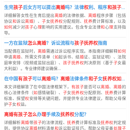
生完
孩子
后女方可以提出
离婚
吗？法律
权
利、程序
和孩子抚养
详细解答女性在生育后提出
离婚
的法律依据、
离婚
程序步骤（包括
协议
和
诉讼
离婚
）、
子
女
抚养权
分配规则、
抚养
费计算标准，以及
如何
减少对
孩子
心
理
影响的实用建议。包含专业法律
和
心
理
支持指
导。
一方在监狱
怎么离婚
？诉讼流程与
孩子抚养权
指南
当配偶在监狱时，
离婚
需通过诉讼程序实现。本指南详细解释
如何
申请
离婚
、所需文件清单（
如
起诉书、结
婚
证、监狱证明）、法院
庭审安排（视频或监狱出庭）、
孩子抚养权
判决原则（基于
子
女最
大利益）。专业律师建议确保...
在中国
有孩子
可以
离婚
吗？
离婚
法律条件
和子
女
抚养权如何
本文详细解答了在中国法律框架下，
有孩子
是否可以
离婚
、
离婚
的
核心法律条件（
如
感情破裂）、
子
女
抚养权
分配原则、
抚养
费计算
标准、探望
权
安排等关键问题，并提供专业法律建议，帮助父母保
护
子
女
权
益。
离婚有孩子怎么
办
理
手续及
抚养权
分配？
详细解析
离婚
带
孩子
的法律流程、
抚养
费计算标准及
抚养权
判定规
则，提供协议
离婚
材料清单
和
诉讼取证技巧，帮助父母妥善
处理子