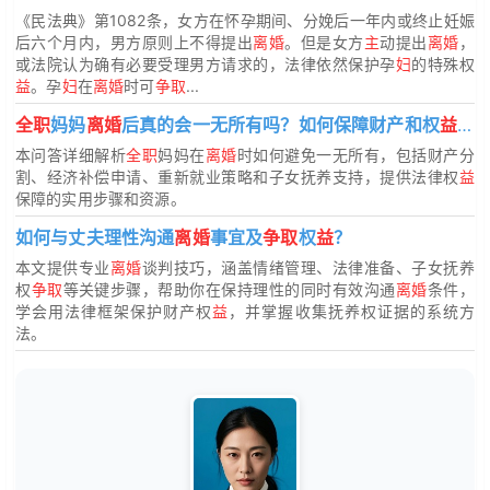
《民法典》第1082条，女方在怀孕期间、分娩后一年内或终止妊娠
后六个月内，男方原则上不得提出
离婚
。但是女方
主
动提出
离婚
，
或法院认为确有必要受理男方请求的，法律依然保护孕
妇
的特殊权
益
。孕
妇
在
离婚
时可
争取
...
全职
妈妈
离婚
后真的会一无所有吗？如何保障财产和权
益
？
本问答详细解析
全职
妈妈在
离婚
时如何避免一无所有，包括财产分
割、经济补偿申请、重新就业策略和子女抚养支持，提供法律权
益
保障的实用步骤和资源。
如何与丈夫理性沟通
离婚
事宜及
争取
权
益
？
本文提供专业
离婚
谈判技巧，涵盖情绪管理、法律准备、子女抚养
权
争取
等关键步骤，帮助你在保持理性的同时有效沟通
离婚
条件，
学会用法律框架保护财产权
益
，并掌握收集抚养权证据的系统方
法。