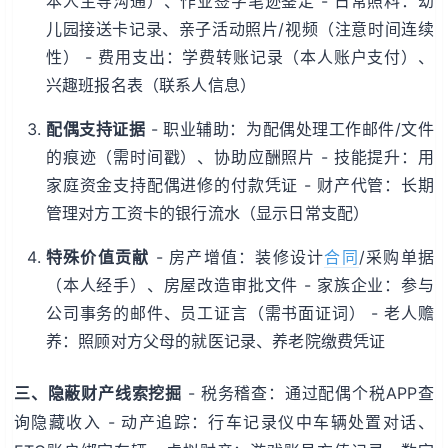
本人主导沟通）、作业签字笔迹鉴定 - 日常照料：幼
儿园接送卡记录、亲子活动照片/视频（注意时间连续
性） - 费用支出：学费转账记录（本人账户支付）、
兴趣班报名表（联系人信息）
配偶支持证据
- 职业辅助：为配偶处理工作邮件/文件
的痕迹（需时间戳）、协助应酬照片 - 技能提升：用
家庭资金支持配偶进修的付款凭证 - 财产代管：长期
管理对方工资卡的银行流水（显示日常支配）
特殊价值贡献
- 房产增值：装修设计
合同
/采购单据
（本人经手）、房屋改造审批文件 - 家族企业：参与
公司事务的邮件、员工证言（需书面证词） - 老人赡
养：照顾对方父母的就医记录、养老院缴费凭证
三、隐蔽财产线索挖掘
- 税务稽查：通过配偶个税APP查
询隐藏收入 - 动产追踪：行车记录仪中车辆处置对话、