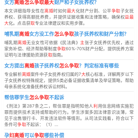
女方
离婚怎么争取最大
财产和子女抚养权？
本文详细指导女性在
离婚
时如何
最大
化财产分割、公平
争取
子女抚
养权、获得高额抚养费，并提供证据收集和法律策略，确保权
益最
大
化。点击获
取
专业法律建议和实用步骤。
哺乳期
离婚
女方没工作
怎么争取
孩子抚养权和财产分割？
哺乳期
离婚
无业女性可依据《民法典》
主
张子女抚养优先权，通过
家务补偿、经济帮助等制度
争取
60%-70%财产分配，提供抚养方案
证明与法律援助资源获
取
指南。
女方提出
离婚
孩子抚养权
怎么争取
？判定标准有哪些
专业解析
离婚
案件中子女抚养权归属的7
大
核心标准，详解两岁以下
子女抚养权特殊规定，提供5类必备证据收集清单及举证策略，帮助
母亲系统化准备抚养权诉讼材料。
帮信罪学生
怎么争取
不起诉
《刑法》第287条之二，帮信罪是指明知他人
利
用信息网络实施犯
罪而提供技术支持或帮助的行为。学生涉案多因法律意识淡薄，常
见于出售银行卡、开发违法软件等情形。从司法实践看，符合以下
条件可
争取
不起诉：（1）...
孕
妇离婚
可以
争取
哪些补偿