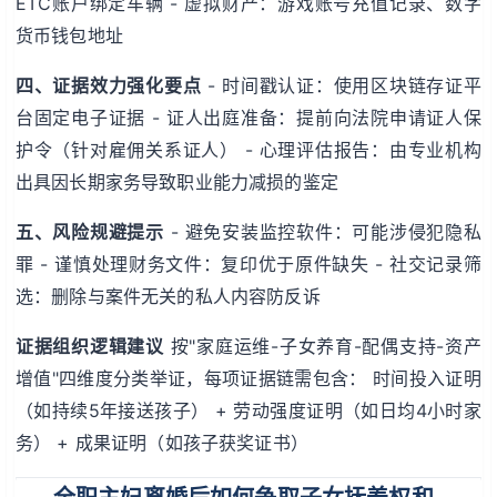
ETC账户绑定车辆 - 虚拟财产：游戏账号充值记录、数字
货币钱包地址
四、证据效力强化要点
- 时间戳认证：使用区块链存证平
台固定电子证据 - 证人出庭准备：提前向法院申请证人保
护令（针对雇佣关系证人） - 心理评估报告：由专业机构
出具因长期家务导致职业能力减损的鉴定
五、风险规避提示
- 避免安装监控软件：可能涉侵犯隐私
罪 - 谨慎处理财务文件：复印优于原件缺失 - 社交记录筛
选：删除与案件无关的私人内容防反诉
证据组织逻辑建议
按"家庭运维-子女养育-配偶支持-资产
增值"四维度分类举证，每项证据链需包含： 时间投入证明
（如持续5年接送孩子） + 劳动强度证明（如日均4小时家
务） + 成果证明（如孩子获奖证书）