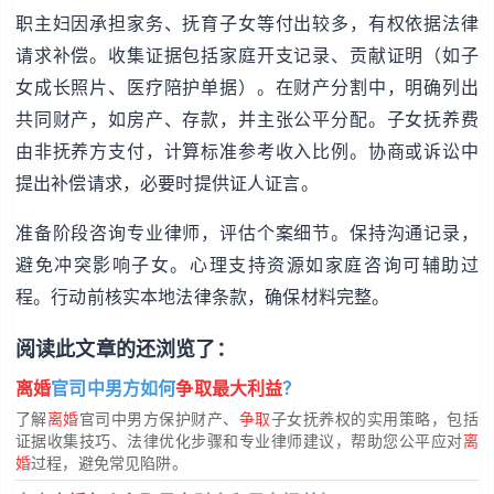
职主妇因承担家务、抚育子女等付出较多，有权依据法律
请求补偿。收集证据包括家庭开支记录、贡献证明（如子
女成长照片、医疗陪护单据）。在财产分割中，明确列出
共同财产，如房产、存款，并主张公平分配。子女抚养费
由非抚养方支付，计算标准参考收入比例。协商或诉讼中
提出补偿请求，必要时提供证人证言。
准备阶段咨询专业律师，评估个案细节。保持沟通记录，
避免冲突影响子女。心理支持资源如家庭咨询可辅助过
程。行动前核实本地法律条款，确保材料完整。
阅读此文章的还浏览了：
离婚
官司中男方如何
争取最大利益
？
了解
离婚
官司中男方保护财产、
争取
子女抚养权的实用策略，包括
证据收集技巧、法律优化步骤和专业律师建议，帮助您公平应对
离
婚
过程，避免常见陷阱。