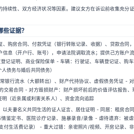
的持续性、双方经济状况等因素。建议女方在诉讼前收集充分
哪些证据？
产证、购房合同、付款凭证（银行转账记录、收据）、贷款合同
账户信息（开户行、账号），申请法院调取流水；提供己方账户
权登记证明、商业保险保单 - 车辆：行驶证、车辆登记证、购车
个人债务与婚后共同债务）
异常银行流水（大额转出）、财产代持协议、虚假债务凭证 - 
交易合同 - 对方毁损财产：财产损坏前后的价值评估报告、
系证明（近亲属或利害关系人）、资金流向追踪
、以夫妻名义共同生活的证人证言、居住证明 - 同居：租房合
伤情鉴定书、医院诊疗记录、施暴录音/录像 - 虐待遗弃：被
付生活费记录） - 重大过错：亲密照片/视频、开房记录、