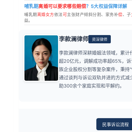
哺乳期
离婚可以要求哪些赔偿
？5大权益保障详解
哺乳期
离婚女方
依法
可
主张财产倾斜分割、家务补
偿
、子
益。
李款澜律师
资深律师
李款澜律师深耕婚姻法领域，累计
超20亿元，调解成功率超65%，
族企业股权分割等复杂案件，秉持
通过谈判与诉讼双轨并进的方式减少
助300余个家庭实现和平解约。
民事诉讼流程