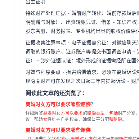
出生证明
特殊财产处理证据 - 婚前财产转化：婚前存款婚后
明确赠与对象）、出资转账凭证、借条 - 知识产权
股东名册、财务报表、专业机构出具的股权价值评
证据收集注意事项 - 电子证据需公证：对微信聊天
调取的银行账户、证券账户等提交书面调查申请 -
证） - 涉外证据认证：境外形成的证据需经所在
时效与程序要点 - 损害赔偿请求：必须在离婚诉讼
现隐匿财产可在发现之次日起三年内提起诉讼 - 
阅读此文章的还浏览了：
离婚时女方可以要求哪些赔偿
？
详细解答
离婚时女方可以要求
的
赔偿类型
，
包括
财产分割
议，帮助
女
性维护自身权益，确保公平分配
和赔偿
。
离婚时女方可以要求哪些赔偿
《民法典》第1091
条
，
离婚时女方
有权主张损害
赔偿
的情