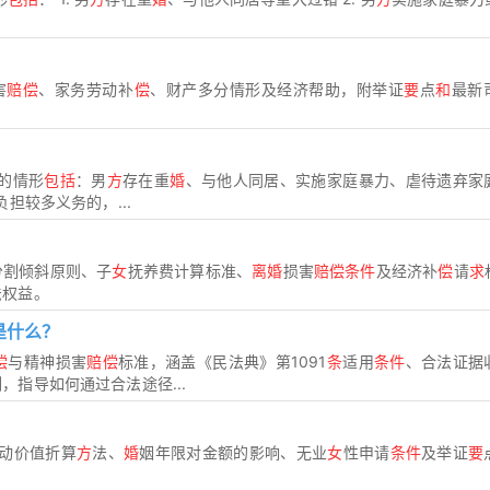
害
赔偿
、家务劳动补
偿
、财产多分情形及经济帮助，附举证
要
点
和
最新
的情形
包括
：男
方
存在重
婚
、与他人同居、实施家庭暴力、虐待遗弃家
担较多义务的，...
分割倾斜原则、子
女
抚养费计算标准、
离婚
损害
赔偿条件
及经济补
偿
请
求
法权益。
是什么？
偿
与精神损害
赔偿
标准，涵盖《民法典》第1091
条
适用
条件
、合法证据
，指导如何通过合法途径...
动价值折算
方
法、
婚
姻年限对金额的影响、无业
女
性申请
条件
及举证
要