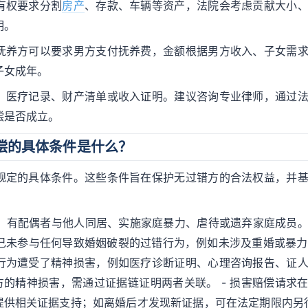
有权要求分割
房产
、存款、车辆等资产，法院会考虑贡献大小
明。
抚养方可以要求男方支付抚养费，金额根据男方收入、子女需
子女成年。
、医疗记录、财产清单或收入证明。建议咨询专业律师，通过
偿是否成立。
偿的具体条件是什么？
规定的具体条件。这些条件旨在保护无过错方的合法权益，并
婚、有配偶者与他人同居、实施家庭暴力、虐待或遗弃家庭成员
己未参与任何导致婚姻破裂的过错行为，例如未涉及重婚或暴力。
行为遭受了精神损害，例如医疗诊断证明、心理咨询报告、证
方的精神损害，需通过证据链证明两者关联。 - 损害赔偿请求
提供相关证据支持；如离婚后才发现新证据，可在法定期限内另