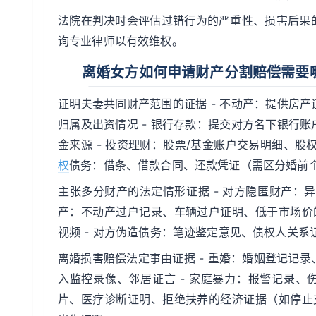
法院在判决时会评估过错行为的严重性、损害后果
询专业律师以有效维权。
离婚女方如何申请财产分割赔偿需要
证明夫妻共同财产范围的证据 - 不动产：提供房
归属及出资情况 - 银行存款：提交对方名下银行
金来源 - 投资理财：股票/基金账户交易明细、股
权
债务：借条、借款合同、还款凭证（需区分婚前
主张多分财产的法定情形证据 - 对方隐匿财产：
产：不动产过户记录、车辆过户证明、低于市场价的
视频 - 对方伪造债务：笔迹鉴定意见、债权人关
离婚损害赔偿法定事由证据 - 重婚：婚姻登记记录
入监控录像、邻居证言 - 家庭暴力：报警记录、
片、医疗诊断证明、拒绝扶养的经济证据（如停止支