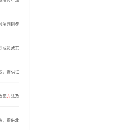
司法判例参
庭成员或其
权，提供证
收集
方
法及
点，提供北