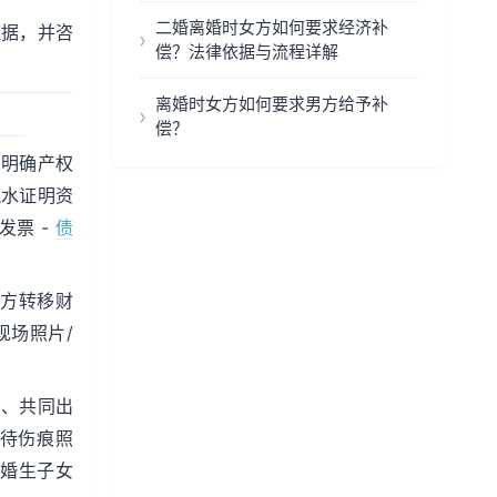
二婚离婚时女方如何要求经济补
证据，并咨
偿？法律依据与流程详解
离婚时女方如何要求男方给予补
偿？
，明确产权
流水证明资
发票 -
债
对方转移财
现场照片/
同、共同出
虐待伤痕照
非婚生子女