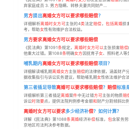
弃家庭成员 3. 男
方
隐瞒、转移夫妻共同财产...
男
方
提出
离婚女方可以要求哪些赔偿
？
详细解析
离婚时女方可
主张的4
类
法定
赔偿
，
包括离婚
损
考，帮助
女
性有效维护合法权益。
男
方要求离婚女方可以要求哪些赔偿
《民法典》第1091
条
规定，
离婚时女方可以
主张损害
赔偿
他重大过错。第1088
条
明确
女方
因抚育子
女
、照料老人等负
哺乳期内
离婚女方可以要求哪些赔偿
项目？
详细解读哺乳期
离婚女方
主张
赔偿
的法律依据，涵盖财产
据收集指引与诉讼实务建议，帮助哺乳期
女
性依法维护合
第三者插足导致
离婚可以要求哪些赔偿
？
赔偿
标准
详细解析第三者插足
离婚
案
件
中无过错
方可
主张的物质
赔
诉讼
时
效
要
点，提供法院判例参考金额
和
财产分割倾斜比例
离婚时女方可以要求
多少经济补
偿
？如何计算？
详解《民法典》第1088
条离婚
经济补
偿
标准，
包
含家务劳
京地区司法判决参考数据。