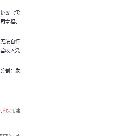
与协议（需
公司章程、
对无法自行
经营收入凭
新分割：发
巧
和
实用建
或虐待、遗