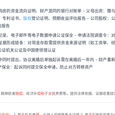
购房的资金流向证明、财产混同的银行对账单 - 父母出资：赠
：专利证书、
版权
登记证明、预期收益评估报告 - 公司股权：
估报告
记录、电子邮件等电子数据申请公证保全 - 申请法院调查令：
 证据形成链条：对现金存款需提供资金来源证明（如工资单、
国公证机关公证及中国使领馆认证
中同时提出，协议离婚后单独起诉需在离婚后一年内 - 财产重
财产保全：起诉同时提交保全申请，防止对方转移资产
、精神损害
赔偿
、经济补
偿和
子
女
抚养费等。提供法律依据、证据收集技
形
包括
： 1. 男
方
存在重
婚
、与他人同居等重大过错 2. 男
方
实施家庭暴力