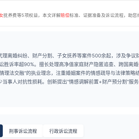
女
抚养费等5项权益，本文详解
赔偿
标准、证据准备及诉讼流程，助您
代理离婚纠纷、财产分割、子女抚养等案件500余起，涉及争议
诉讼胜诉率超90%。擅长处理高净值家庭财产隐匿追查、跨国离
"情理法交融"的执业理念，注重婚姻案件的情感疏导与法律策略
当事人对抗性损耗。创新提出"情感调解前置+财产预分割"服
刑事诉讼流程
行政诉讼流程