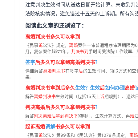
注意判决生效时间从送达日期开始计算。未收到判
法院核实情况，避免错过十五天的上诉期。所有沟
阅读此文章的还浏览了：
离婚判决书多久可以拿到
《民事
诉
讼法》规定，
离婚
案件一审普通程序审理期限为6
月，复杂案件超过1年。
判决书到
手时间受法院工作效率、
签字
后多久可以拿到离婚判决书
？
详细解答
离婚判决书
在签字
后
的生效时间、领取方式和查
果。
离婚判决书拿到后多久
生效？生效
后
如何办理
离婚
解答
离婚判决书
生效时间（包括15天
上诉
期规则）、送达
判决离婚后多久可以拿到判决书
？
解答
判决离婚后拿到判决书
的时间、生效计算方式、再
婚
起诉离婚
调解
书多久可以拿到
《民事
诉
讼法》第99条和《民法典》第1079条规定，
离