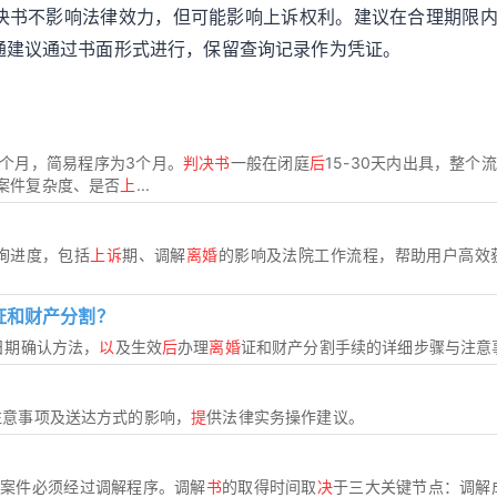
决书不影响法律效力，但可能影响上诉权利。建议在合理期限
通建议通过书面形式进行，保留查询记录作为凭证。
个月，简易程序为3个月。
判决书
一般在闭庭
后
15-30天内出具，整个
案件复杂度、是否
上
...
询进度，包括
上诉
期、调解
离婚
的影响及法院工作流程，帮助用户高效
证和财产分割？
日期确认方法，
以
及生效
后
办理
离婚
证和财产分割手续的详细步骤与注意
注意事项及送达方式的影响，
提
供法律实务操作建议。
婚
案件必须经过调解程序。调解
书
的取得时间取
决
于三大关键节点：调解