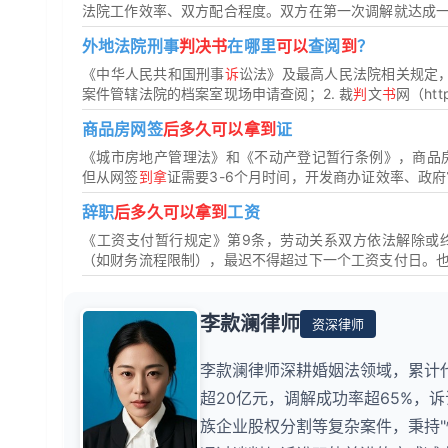
法院工作效率、双方配合程度。双方在第一次调解就达成一致，
外地法院刑事
判决书
在哪里
可以
查阅
到
？
《中华人民共和国刑事
诉
讼法》及最高人民法院相关规定
案件管辖法院的档案室现场申请查阅；2. 裁
判
文
书
网（http:
商品房网签
后多久可以拿到
证
《城市房地产管理法》和《不动产登记暂行条例》，商品
但从网签
到拿
证需要3-6个月时间，开发商办证效率、政府
辞职
后多久可以拿到
工资
《工资支付暂行规定》第9条，劳动关系双方依法解除或
（如财务流程限制），最迟不得超过下一个工资支付日。
李款澜律师
资深律师
李款澜律师深耕婚姻法领域，累计
超20亿元，调解成功率超65%，
族企业股权分割等复杂案件，秉持