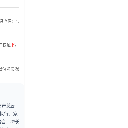
径查阅：1.
产权证
书
。
遇特殊情况
财产总额
婚执行、家
结合，擅长