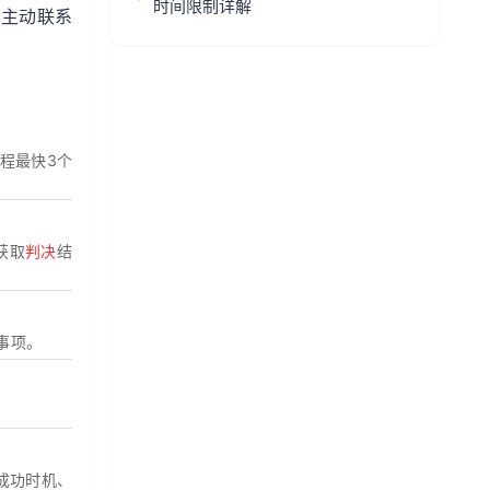
时间限制详解
内主动联系
流程最快3个
获取
判决
结
事项。
成功时机、