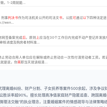
1-2周就能...
，刑事
判决书
作为司法机关公开的司法文
书
，公民
可
通过
以
下四种法定途
//wen...
房网签备案完成
后
，原则
上
应当在30个工作日内完成不动产登记并发放
审核进度及购房者材料准...
终止劳动合用人单位应在解除或终止劳动合一次性付清劳动者工资。若
也就是说，你
离
职当天就该结清...
代理离婚纠纷、财产分割、子女抚养等案件500余起，涉及争议
诉讼胜诉率超90%。擅长处理高净值家庭财产隐匿追查、跨国离
"情理法交融"的执业理念，注重婚姻案件的情感疏导与法律策略