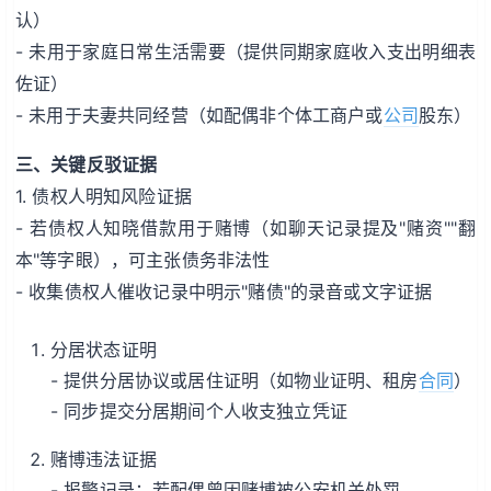
认）
- 未用于家庭日常生活需要（提供同期家庭收入支出明细表
佐证）
- 未用于夫妻共同经营（如配偶非个体工商户或
公司
股东）
三、关键反驳证据
1. 债权人明知风险证据
- 若债权人知晓借款用于赌博（如聊天记录提及"赌资""翻
本"等字眼），可主张债务非法性
- 收集债权人催收记录中明示"赌债"的录音或文字证据
分居状态证明
- 提供分居协议或居住证明（如物业证明、租房
合同
）
- 同步提交分居期间个人收支独立凭证
赌博违法证据
- 报警记录：若配偶曾因赌博被公安机关处罚