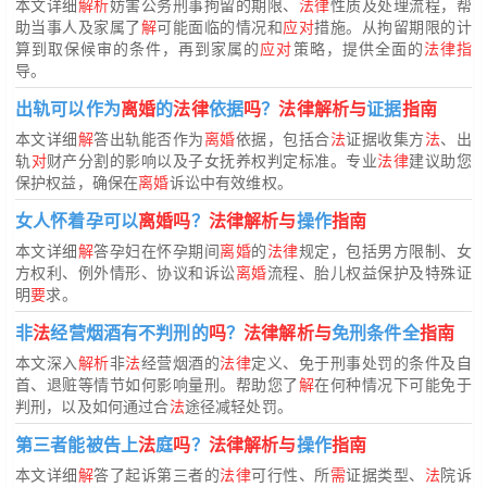
本文详细
解析
妨害公务刑事拘留的期限、
法律
性质及处理流程，帮
助当事人及家属了
解
可能面临的情况和
应对
措施。从拘留期限的计
算到取保候审的条件，再到家属的
应对
策略，提供全面的
法律指
导。
出轨可以作为
离婚
的
法律
依据
吗
？
法律解析与
证据
指南
本文详细
解
答出轨能否作为
离婚
依据，包括合
法
证据收集方
法
、出
轨
对
财产分割的影响以及子女抚养权判定标准。专业
法律
建议助您
保护权益，确保在
离婚
诉讼中有效维权。
女人怀着孕可以
离婚吗
？
法律解析与
操作
指南
本文详细
解
答孕妇在怀孕期间
离婚
的
法律
规定，包括男方限制、女
方权利、例外情形、协议和诉讼
离婚
流程、胎儿权益保护及特殊证
明
要
求。
非
法
经营烟酒有不判刑的
吗
？
法律解析与
免刑条件全
指南
本文深入
解析
非
法
经营烟酒的
法律
定义、免于刑事处罚的条件及自
首、退赃等情节如何影响量刑。帮助您了
解
在何种情况下可能免于
判刑，以及如何通过合
法
途径减轻处罚。
第三者能被告上
法
庭
吗
？
法律解析与
操作
指南
本文详细
解
答了起诉第三者的
法律
可行性、所
需
证据类型、
法
院诉