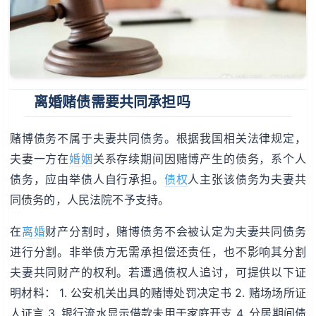
离婚赌债需要共同承担吗
赌博债务不属于夫妻共同债务。根据我国相关法律规定，
夫妻一方在
婚姻
关系存续期间因赌博产生的债务，系个人
债务，应由举债人自行承担。
债权
人主张该债务为夫妻共
同债务的，人民法院不予支持。
在
离婚
财产分割时，赌博债务不会被认定为夫妻共同债务
进行分割。非举债方无需承担偿还责任，也不影响其分割
夫妻共同财产的权利。若遭遇债权人追讨，可提供以下证
明材料： 1. 公安机关出具的赌博处罚决定书 2. 赌场场所证
人证言 3. 银行流水显示借款未用于家庭开支 4. 分居期间债