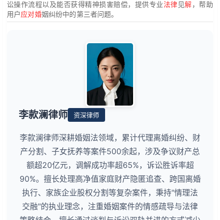
讼操作流程以及能否获得精神损害赔偿，提供专业
法律
见
解
，帮助
用户
应对婚
姻纠纷中的第三者问题。
李款澜律师
资深律师
李款澜律师深耕婚姻法领域，累计代理离婚纠纷、财
产分割、子女抚养等案件500余起，涉及争议财产总
额超20亿元，调解成功率超65%，诉讼胜诉率超
90%。擅长处理高净值家庭财产隐匿追查、跨国离婚
执行、家族企业股权分割等复杂案件，秉持"情理法
交融"的执业理念，注重婚姻案件的情感疏导与法律
策略结合，擅长通过谈判与诉讼双轨并进的方式减少