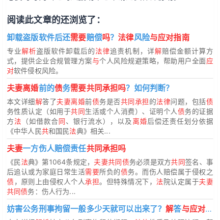
阅读此文章的还浏览了：
卸载盗版软件后还
需要
赔偿
吗
？
法律
风险
与应对指南
专业
解析
盗版软件卸载后的
法律
追责机制，详
解
赔偿金额计算方
式，提供企业合规管理方案
与
个人风险规避策略，帮助用户全面
应
对
软件侵权风险。
夫妻离婚
前的
债
务
需要共同承担吗
？如何判断？
本文详细
解
答了
夫妻离婚
前
债
务是否
共同承担
的
法律
问题，包括
债
务性质认定（如用于
共同
生活或个人消费）、证明个人
债
务的证据
方
法
（如借款合
同
、银行流水），以及
离婚
后偿还责任划分依据
《中华人民
共
和国民
法
典》相关...
夫妻
一方伤人赔偿责任
共同承担吗
《民
法
典》第1064条规定，
夫妻共同债
务必须是双方
共同
签名、事
后追认或为家庭日常生活
需要
所负的
债
务。而伤人赔偿属于侵权之
债
，原则上由侵权人个人
承担
。但特殊情况下，
法
院认定属于
夫妻
共同债
务：伤人行为...
妨害公务刑事拘留一般多少天就可以出来了？
解
答
与应对指南