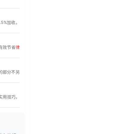
.5%加收。
有效节省
律
的部分不另
实用技巧，