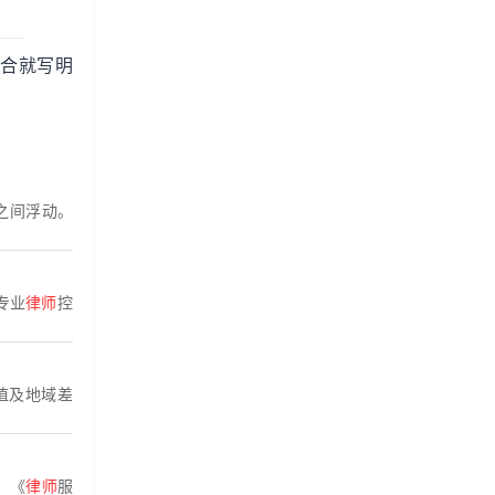
签合就写明
*之间浮动。
专业
律师
控
值及地域差
。《
律师
服