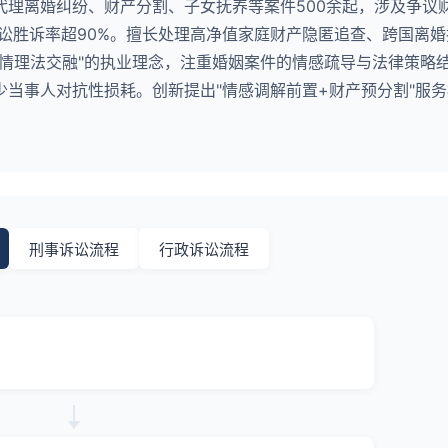
代理离婚纠纷、财产分割、子女抚养等案件500余起，涉及争议
诉讼胜诉率超90%。擅长处理高净值家庭财产隐匿追查、跨国离
"情理法交融"的执业理念，注重婚姻案件的情感疏导与法律策略
当事人对抗性损耗。创新提出"情感调解前置+财产预分割"服
刑事诉讼流程
行政诉讼流程