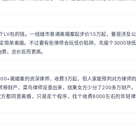
LV包的钱。一线城市普通离婚案起步价1.5万起，要是涉及
搞定简单离婚。不过要有些律师会玩低价陷阱，先报个3000块
询费，总价反而更高。
00+离婚案的资深律师，收费3万起，但人家能预判对方律师
转移财产，菜鸟律师没查出来，结果女方少分了200多万财产
方都同意离婚，只是走个程序，找个收费8000左右的年轻