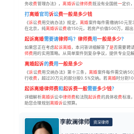
务收
费
管理办法》，
离婚诉
讼
律师费
既没有全国统
一
定价
打
离婚
官司
诉
讼
费一般是多少钱
《
诉
讼
费
用交纳办法》规定，
离婚
案件每件需缴纳50元至
在北京，纯
离婚诉
讼
费
收150元，若房产价值500万，超出4
起诉离婚
需要请
律师
吗？
律师费
用
一般是多少
？
如果您正在考虑
起诉离婚
，本问答详细解答了
是
否需要聘
师费
用的实用策略。从简单案件到复杂争议，提供专业见解，
离婚起诉
的
费
用
一般是多少
《
诉
讼
费
用交纳办法》第十三条，
离婚
案件每件需交纳50
行收
费
，超过20万元的部分按0.5%交纳。若
离婚
时分割10
起诉离婚律师费
和
起诉费一般
需要
多少钱
？
详细解析
离婚诉
讼中
律师费
和法院
起诉费
的具体收
费
标准
助您合理规划
离婚诉
讼预算。
李款澜律师
资深律师