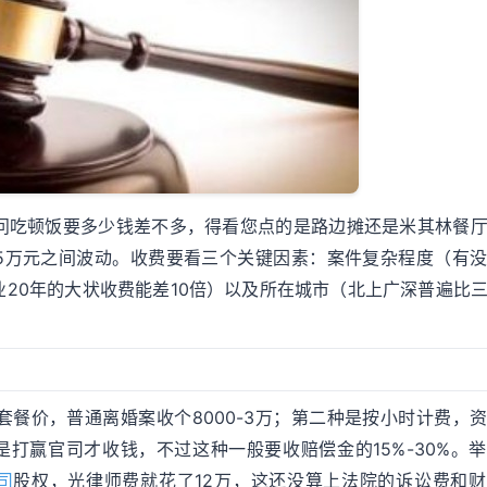
问吃顿饭要多少钱差不多，得看您点的是路边摊还是米其林餐
-5万元之间波动。收费要看三个关键因素：案件复杂程度（有
20年的大状收费能差10倍）以及所在城市（北上广深普遍比
餐价，普通离婚案收个8000-3万；第二种是按小时计费，
就是打赢官司才收钱，不过这种一般要收赔偿金的15%-30%。
司
股权，光律师费就花了12万，这还没算上法院的诉讼费和