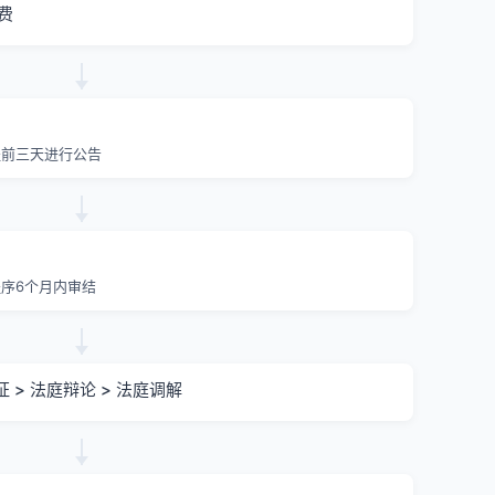
费
提前三天进行公告
序6个月内审结
证 > 法庭辩论 > 法庭调解