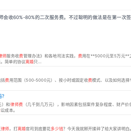
会收60%-80%的二次服务费。不过聪明的做法是在第一次
律师
服务收
费
管理办法》和各地司法实践，
费
用在**5000元至5万元*
素。简单的协议
离婚
只...
包括
费
用范围（500-5000元）、按小时或固定收
费
模式、以及如何选择
吗？
0元）和
律师费
（几千到几万元），影响因素包括案件复杂程度、财产价
诉
讼成本。
王
律师
，打
离婚
官司到底要花
多少钱
？今天我就掰开揉碎了给大家讲明白