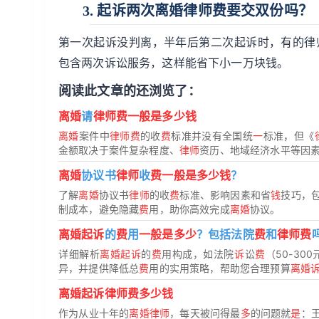
3. 起诉两次离婚律师费要交双份吗？
第一次起诉没判离，半年后第二次起诉时，有的律师
包含两次诉讼服务，这样能省下小一万块钱。
阅读此文章的还浏览了：
离婚
请
律师费一般是多少钱
离婚
案件中
律师费
的收
费
标准并没有全国统
一
标准，但《
金额取决于案件复杂程度、
律师
资历、地域经济水平等因
离婚
协议书
律师
收
费一般是多少钱
？
了解
离婚
协议书
律师
的收
费
标准、影响因素和省
钱
技巧，
制成本，避免隐藏
费
用，助你高效完成
离婚
协议。
离婚起诉
的
费
用
一般是多少
？包括法院
费
和
律师费
详细解析
离婚起诉
的
费
用构成，如法院
诉
讼
费
（50-30
异，并提供降低总
费
用的实用策略，帮助您合理预算
离婚
离婚起诉律师费多少钱
作为从业十年的
离婚律师
，每天被问得最
多
的问题就
是
：