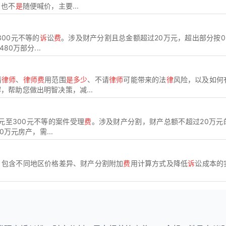
，也不
是
随便喊价，主要...
300元不等的
诉
讼
费
。涉及财产分割且总金额超过20万元，超出部分按0
80万部分...
请
律师
、
律师费
用范围
是多少
、不请
律师
可能带来的法
律
风险，以及如何
帮助您做出明智决策，减...
元至300元不等的案件受理
费
。涉及财产分割，财产总额不超过20万元
0万元房产，需...
，包含不同地区价格差异、财产分割附加
费
用计算方式及降低
诉
讼成本的