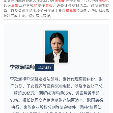
本文详细解答外地人在北京办理
离婚的
完整步骤，包括协议
离婚和
诉讼
离婚
两种方式
的
操作
流程
、必备证件材料清单、时间周期估
算，以及关键注意事项如居住证明要求
和离婚
冷静期，帮助您高效
顺利完成手续，避免常见错误。
李款澜律师
资深律师
李款澜律师深耕婚姻法领域，累计代理离婚纠纷、财
产分割、子女抚养等案件500余起，涉及争议财产总
额超20亿元，调解成功率超65%，诉讼胜诉率超
90%。擅长处理高净值家庭财产隐匿追查、跨国离婚
执行、家族企业股权分割等复杂案件，秉持"情理法