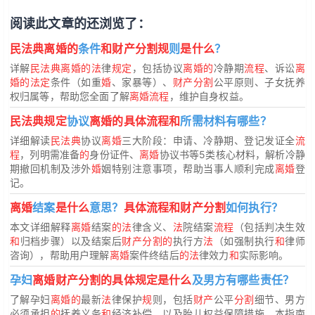
阅读此文章的还浏览了：
民法典离婚的
条件
和财产分割规
则
是什么
？
详解
民法典离婚的法
律
规定
，包括协议
离婚的
冷静期
流程
、诉讼
离
婚的法定
条件（如重
婚
、家暴等）、
财产分割
公平原则、子女抚养
权归属等，帮助您全面了解
离婚流程
，维护自身权益。
民法典规定
协议
离婚的具体流程和
所需材料有哪些？
详细解读
民法典
协议
离婚
三大阶段：申请、冷静期、登记发证全
流
程
，列明需准备
的
身份证件、
离婚
协议书等5类核心材料，解析冷静
期撤回机制及涉外
婚
姻特别注意事项，帮助当事人顺利完成
离婚
登
记。
离婚
结案
是什么
意思？
具体流程和财产分割
如何执行？
本文详细解释
离婚
结案
的法
律含义、
法
院结案
流程
（包括判决生效
和
归档步骤）以及结案后
财产分割的
执行方
法
（如强制执行
和
律师
咨询），帮助用户理解
离婚
案件终结后
的法
律效力
和
实际影响。
孕妇
离婚财产分割的具体规定是什么
及男方有哪些责任？
了解孕妇
离婚的
最新
法
律保护
规
则，包括
财产
公平
分割
细节、男方
必须承担
的
抚养义务
和
经济补偿，以及胎儿权益保障措施。本指南