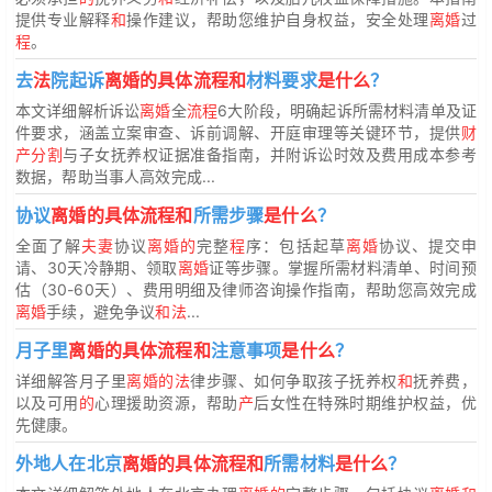
提供专业解释
和
操作建议，帮助您维护自身权益，安全处理
离婚
过
程
。
去
法
院起诉
离婚的具体流程和
材料要求
是什么
？
本文详细解析诉讼
离婚
全
流程
6大阶段，明确起诉所需材料清单及证
件要求，涵盖立案审查、诉前调解、开庭审理等关键环节，提供
财
产分割
与子女抚养权证据准备指南，并附诉讼时效及费用成本参考
数据，帮助当事人高效完成...
协议
离婚的具体流程和
所需步骤
是什么
？
全面了解
夫妻
协议
离婚的
完整
程
序：包括起草
离婚
协议、提交申
请、30天冷静期、领取
离婚
证等步骤。掌握所需材料清单、时间预
估（30-60天）、费用明细及律师咨询操作指南，帮助您高效完成
离婚
手续，避免争议
和法
...
月子里
离婚的具体流程和
注意事项
是什么
？
详细解答月子里
离婚的法
律步骤、如何争取孩子抚养权
和
抚养费，
以及可用
的
心理援助资源，帮助
产
后女性在特殊时期维护权益，优
先健康。
外地人在北京
离婚的具体流程和
所需材料
是什么
？