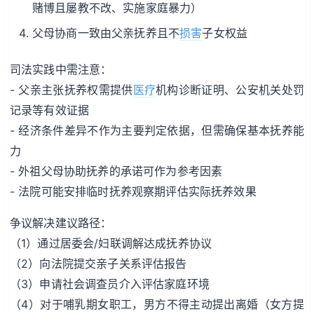
赌博且屡教不改、实施家庭暴力）
父母协商一致由父亲抚养且不
损害
子女权益
司法实践中需注意：
- 父亲主张抚养权需提供
医疗
机构诊断证明、公安机关处罚
记录等有效证据
- 经济条件差异不作为主要判定依据，但需确保基本抚养能
力
- 外祖父母协助抚养的承诺可作为参考因素
- 法院可能安排临时抚养观察期评估实际抚养效果
争议解决建议路径：
（1）通过居委会/妇联调解达成抚养协议
（2）向法院提交亲子关系评估报告
（3）申请社会调查员介入评估家庭环境
（4）对于哺乳期女职工，男方不得主动提出离婚（女方提