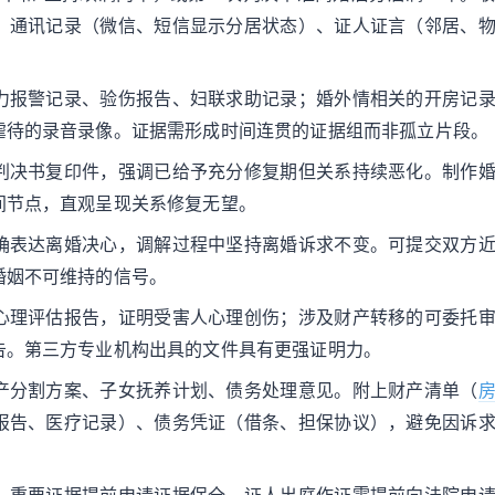
、通讯记录（微信、短信显示分居状态）、证人证言（邻居、
力报警记录、验伤报告、妇联求助记录；婚外情相关的开房记
虐待的录音录像。证据需形成时间连贯的证据组而非孤立片段。
判决书复印件，强调已给予充分修复期但关系持续恶化。制作
间节点，直观呈现关系修复无望。
确表达离婚决心，调解过程中坚持离婚诉求不变。可提交双方
婚姻不可维持的信号。
心理评估报告，证明受害人心理创伤；涉及财产转移的可委托
告。第三方专业机构出具的文件具有更强证明力。
产分割方案、子女抚养计划、债务处理意见。附上财产清单（
报告、医疗记录）、债务凭证（借条、担保协议），避免因诉