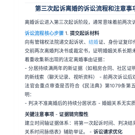
第三次起诉离婚的诉讼流程和注意事
离婚诉讼进入第三次起诉阶段，通常意味着前两次
诉讼流程核心步骤
1.
提交起诉材料
向有管辖权法院递交起诉状、
结婚
证、身份证复印
交前两次离婚判决书或裁定书，证明婚姻关系长期未
着重收集新出现的法定离婚事由证据：
- 分居持续满两年的新证据（如租房合同、社区证明
的新线索（聊天记录、视听资料） - 前两次诉讼后
法官会重点审查是否符合《民法典》第1079条第
明：
- 判决不准离婚后的持续分居状态 - 婚姻关系无实
关键注意事项
-
证据链完整性
建立时间轴证据体系：将第一次起诉时间、判决结
关系时间脉络表》辅助举证。 -
诉讼请求优化