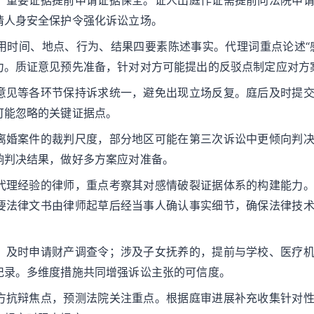
，重要证据提前申请证据保全。证人出庭作证需提前向法院申
请人身安全保护令强化诉讼立场。
用时间、地点、行为、结果四要素陈述事实。代理词重点论述“
力。质证意见预先准备，针对对方可能提出的反驳点制定应对方
意见等各环节保持诉求统一，避免出现立场反复。庭后及时提
可能忽略的关键证据点。
离婚案件的裁判尺度，部分地区可能在第三次诉讼中更倾向判
响判决结果，做好多方案应对准备。
代理经验的律师，重点考察其对感情破裂证据体系的构建能力
要法律文书由律师起草后经当事人确认事实细节，确保法律技
，及时申请财产调查令；涉及子女抚养的，提前与学校、医疗
记录。多维度措施共同增强诉讼主张的可信度。
方抗辩焦点，预测法院关注重点。根据庭审进展补充收集针对