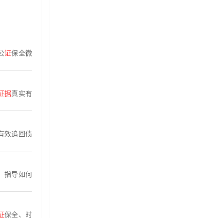
公
证
保全微
证据
真实有
有效追回债
，指导如何
证
保全、时