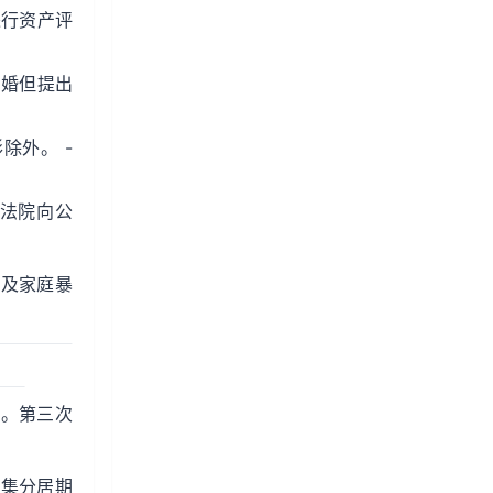
进行资产评
离婚但提出
除外。 -
请法院向公
涉及家庭暴
据。第三次
收集分居期