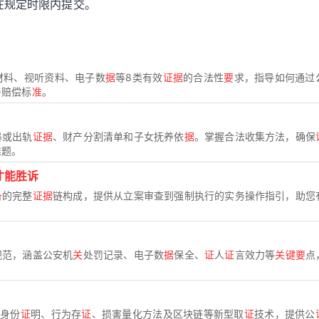
在规定时限内提交。
材料、视听资料、电子数
据
等8类有效
证据
的合法性
要
求，指导如何通过
与赔偿标
准
。
暴或出轨
证据
、财产分割清单和子女抚养依
据
。掌握合法收集方法，确保
难题。
才能胜诉
备
的完整
证据
链构成，提供从立案审查到强制执行的实务操作指引，助您
规范，涵盖公安机
关
处罚记录、电子数
据
保全、
证
人
证
言效力等
关键要
点
体身份
证
明、行为存
证
、损害量化方法及区块链等新型取
证
技术，提供公