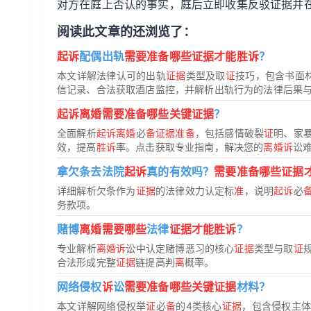
对方在庭上否认的事实，庭后立即收集反驳证据并
阅读此文章的还浏览了：
起诉
配偶出轨
需要准备哪些证据才能胜诉
？
本文详解法律认可的出轨
证据
类型及取
证
技巧，包含书面
信记录、合法获取酒店监控，并解析出轨行为的法律后果
起诉离婚需要准备哪些关键证据
？
全面解析
起诉离婚
必
备证据准备
，包括感情破裂
证
明、家
效，提高
胜诉
率。点击获取专业指南，解决您的
离婚诉
讼
拿欠条去法院
起诉
真的有效吗？
需要准备哪些证据
详细解析欠条作为
证据
的法律效力认定标
准
，说明
起诉
必
务款项。
赌博
离婚需要哪些
法律
证据才能胜诉
？
专业解析
离婚诉
讼中认定赌博恶习的核心
证据
类型与取
证
合法形成完整
证据
链提高判
离
概率。
网络侵权
诉
讼
需要准备哪些关键证据
材料？
本文详解网络侵权举
证
必
备
的4类核心
证据
，包含侵权主