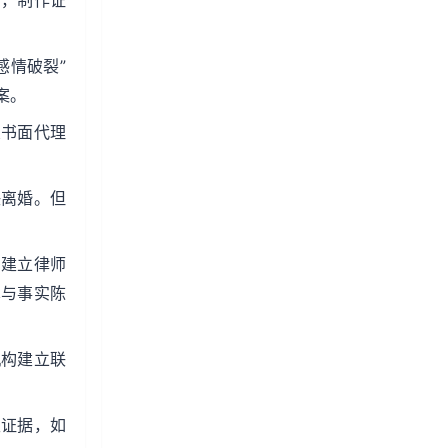
请，制作证
感情破裂”
案。
交书面代理
决离婚。但
。建立律师
术与事实陈
机构建立联
性证据，如