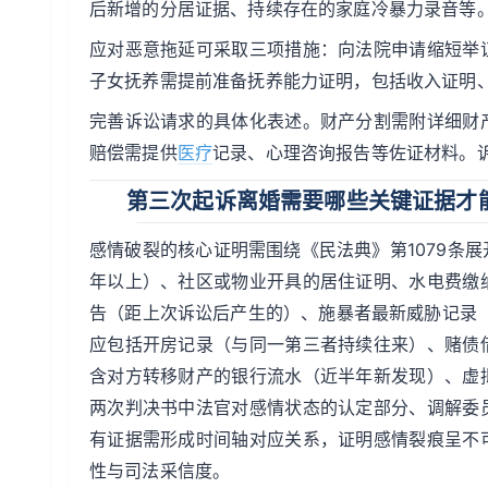
后新增的分居证据、持续存在的家庭冷暴力录音等
应对恶意拖延可采取三项措施：向法院申请缩短举
子女抚养需提前准备抚养能力证明，包括收入证明
完善诉讼请求的具体化表述。财产分割需附详细财
赔偿需提供
医疗
记录、心理咨询报告等佐证材料。
第三次起诉离婚需要哪些关键证据才
感情破裂的核心证明需围绕《民法典》第1079条
年以上）、社区或物业开具的居住证明、水电费缴
告（距上次诉讼后产生的）、施暴者最新威胁记录
应包括开房记录（与同一第三者持续往来）、赌债
含对方转移财产的银行流水（近半年新发现）、虚
两次判决书中法官对感情状态的认定部分、调解委
有证据需形成时间轴对应关系，证明感情裂痕呈不
性与司法采信度。