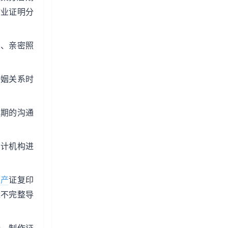
物业证明分
录、亲密照
婚姻关系时
近期的沟通
审计机构进
房产
证复印
求不完整导