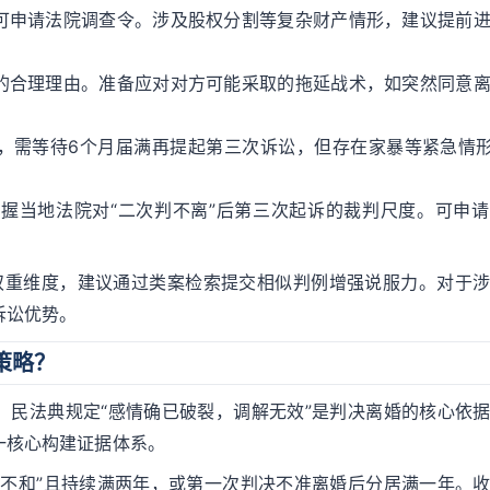
可申请法院调查令。涉及股权分割等复杂财产情形，建议提前
的合理理由。准备应对对方可能采取的拖延战术，如突然同意
，需等待6个月届满再提起第三次诉讼，但存在家暴等紧急情形
握当地法院对“二次判不离”后第三次起诉的裁判尺度。可申
”双重维度，建议通过类案检索提交相似判例增强说服力。对于
诉讼优势。
策略？
。民法典规定“感情确已破裂，调解无效”是判决离婚的核心依
一核心构建证据体系。
情不和”且持续满两年，或第一次判决不准离婚后分居满一年。