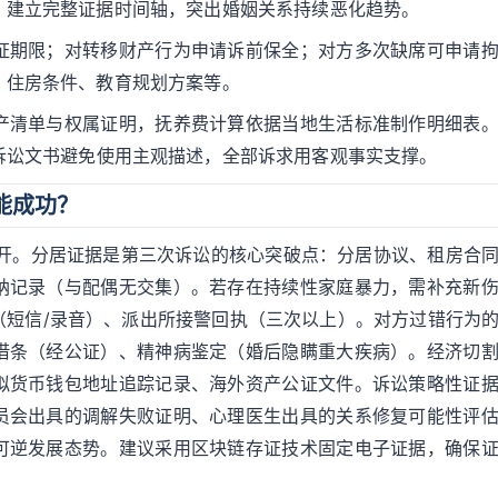
。建立完整证据时间轴，突出婚姻关系持续恶化趋势。
证期限；对转移财产行为申请诉前保全；对方多次缺席可申请
、住房条件、教育规划方案等。
产清单与权属证明，抚养费计算依据当地生活标准制作明细表
诉讼文书避免使用主观描述，全部诉求用客观事实支撑。
能成功？
展开。分居证据是第三次诉讼的核心突破点：分居协议、租房合
纳记录（与配偶无交集）。若存在持续性家庭暴力，需补充新
（短信/录音）、派出所接警回执（三次以上）。对方过错行为
借条（经公证）、精神病鉴定（婚后隐瞒重大疾病）。经济切
拟货币钱包地址追踪记录、海外资产公证文件。诉讼策略性证
员会出具的调解失败证明、心理医生出具的关系修复可能性评
可逆发展态势。建议采用区块链存证技术固定电子证据，确保