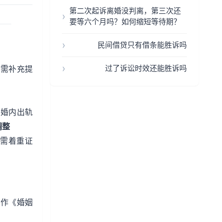
第二次起诉离婚没判离，第三次还
要等六个月吗？如何缩短等待期？
。
民间借贷只有借条能胜诉吗
过了诉讼时效还能胜诉吗
，需补充提
 婚内出轨
调整
。需着重证
制作《婚姻