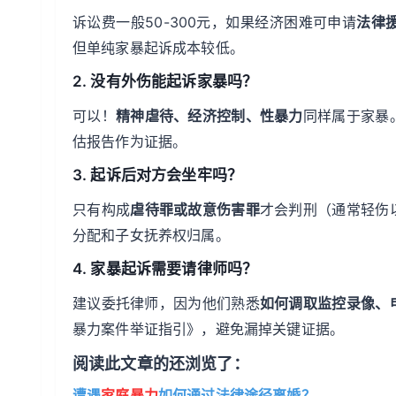
诉讼费一般50-300元，如果经济困难可申请
法律
但单纯家暴起诉成本较低。
2. 没有外伤能起诉家暴吗？
可以！
精神虐待、经济控制、性暴力
同样属于家暴
估报告作为证据。
3. 起诉后对方会坐牢吗？
只有构成
虐待罪或故意伤害罪
才会判刑（通常轻伤
分配和子女抚养权归属。
4. 家暴起诉需要请律师吗？
建议委托律师，因为他们熟悉
如何调取监控录像、
暴力案件举证指引》，避免漏掉关键证据。
阅读此文章的还浏览了：
遭遇
家庭暴力
如何通过法律途径离婚？