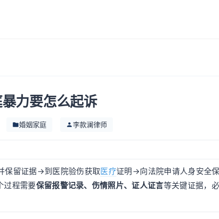
庭暴力要怎么起诉
婚姻家庭
李款澜律师
并保留证据→到医院验伤获取
医疗
证明→向法院申请人身安全
个过程需要
保留报警记录、伤情照片、证人证言
等关键证据，