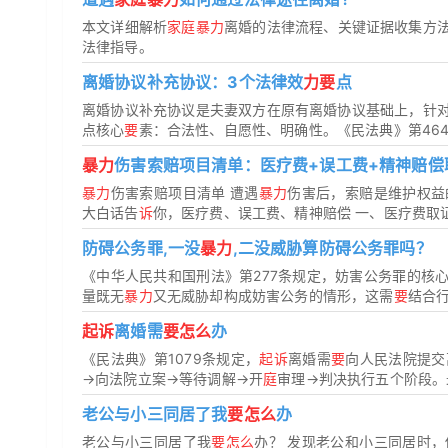
本文详细解析
家庭暴力
离婚的法律流程、关键证据收集方
法律指导。
离婚协议补充协议：3个法律效
力要
点
离婚协议补充协议是夫妻双方在原有离婚协议基础上，针
点核心
要
素：合法性、自愿性、明确性。《民法典》第464
暴力
伤害索赔项目清单：医疗费+误工费+精神赔偿
暴力
伤害索赔项目清单 遭遇
暴力
伤害后，索赔是维护权益
大白话告
诉
你，医疗费、误工费、精神赔偿 一、医疗费取证：
防碍公务罪,一没
暴力
,二没威胁算防碍公务罪吗？
《中华人民共和国刑法》第277条规定，妨害公务罪的核
量既无
暴力
又无威胁却构成妨害公务的情形，这需
要
结合行
起诉
离婚需
要怎么
办
《民法典》第1079条规定，
起诉
离婚需
要
向人民法院提交
→向法院立案→等待调解→开
庭
审理→判决执行五个阶段。
老公与小三同居了我
要怎么
办
老公与小三同居了我
要怎么
办？ 发现老公和小三同居时