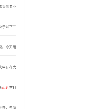
者提供专业
决于以下三
偿。今天用
实中存在大
备
起诉
材料
下来，先做