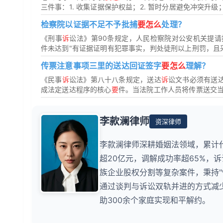
三件事：1. 收集证据保护权益；2. 暂时分居避免冲突升级；3.
检察院以证据不足不予批捕
要怎么
处理？
《刑事
诉
讼法》第90条规定，人民检察院对公安机关提
件未达到"有证据证明有犯罪事实，判处徒刑以上刑罚，且采
传票注意事项三里的送达回证签字
要怎么
理解？
《民事
诉
讼法》第八十八条规定，送达
诉
讼文书必须有送
成法定送达程序的核心
要
件。当法院工作人员将传票送交当事
李款澜律师
资深律师
李款澜律师深耕婚姻法领域，累计
超20亿元，调解成功率超65%，
族企业股权分割等复杂案件，秉持
通过谈判与诉讼双轨并进的方式减少
助300余个家庭实现和平解约。