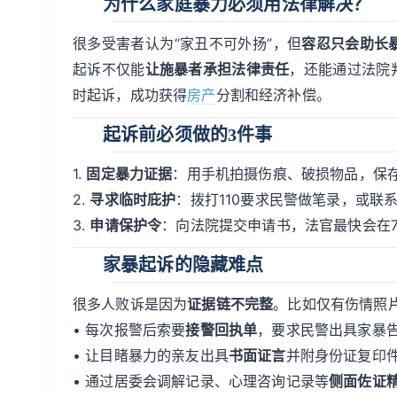
为什么家庭暴力必须用法律解决？
很多受害者认为“家丑不可外扬”，但
容忍只会助长
起诉不仅能
让施暴者承担法律责任
，还能通过法院
时起诉，成功获得
房产
分割和经济补偿。
起诉前必须做的3件事
1.
固定暴力证据
：用手机拍摄伤痕、破损物品，保存
2.
寻求临时庇护
：拨打110要求民警做笔录，或联
3.
申请保护令
：向法院提交申请书，法官最快会在
家暴起诉的隐藏难点
很多人败诉是因为
证据链不完整
。比如仅有伤情照
• 每次报警后索要
接警回执单
，要求民警出具家暴
• 让目睹暴力的亲友出具
书面证言
并附身份证复印
• 通过居委会调解记录、心理咨询记录等
侧面佐证