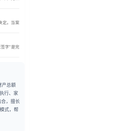
决定。当案
签字"是完
财产总额
婚执行、家
结合，擅长
务模式，帮