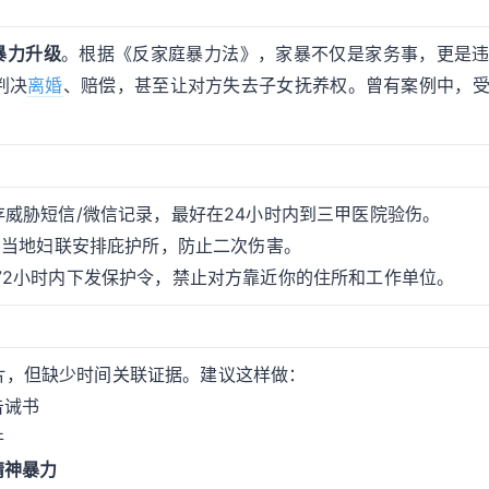
暴力升级
。根据《反家庭暴力法》，家暴不仅是家务事，更是
判决
离婚
、赔偿，甚至让对方失去子女抚养权。曾有案例中，
威胁短信/微信记录，最好在24小时内到三甲医院验伤。
系当地妇联安排庇护所，防止二次伤害。
72小时内下发保护令，禁止对方靠近你的住所和工作单位。
片，但缺少时间关联证据。建议这样做：
告诫书
件
精神暴力