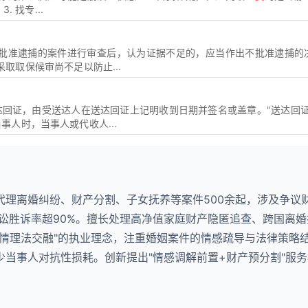
 找专...
请批准逮捕的案件进行审查后，认为证据不足的，应当作出不批准逮捕的
取取保候审尚不足以防止...
达回证，由受送达人在送达回证上记明收到日期并签名或盖章。"送达回证
人时，当事人或代收人...
代理离婚纠纷、财产分割、子女抚养等案件500余起，涉及争议
诉讼胜诉率超90%。擅长处理高净值家庭财产隐匿追查、跨国离
"情理法交融"的执业理念，注重婚姻案件的情感疏导与法律策略
当事人对抗性损耗。创新提出"情感调解前置+财产预分割"服