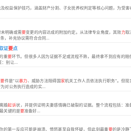
法及权益保护技巧，涵盖财产分割、子女抚养权判定等核心问题，为受害
对未明确或需
要
变更的内容达成的附加约定。从法律专业角度，其效
力
取
条，补充协议需符合合同...
取证
要
点
的重
要
环节。但很多人因为证据不足或流程不熟，最终拿不到应有的赔
别让...
心
要
件是"以
暴力
、威胁方法阻碍国
家
机关工作人员依法执行职务"。但现
为对公务执行造成的实...
离婚
起诉
状，并提供证明夫妻感情确已破裂的证据。整个流程包括：准
最关键的是
要
准备好...
，你的第一反应可能是崩溃、愤怒甚至自我怀疑，但此刻最重
要
的是冷静