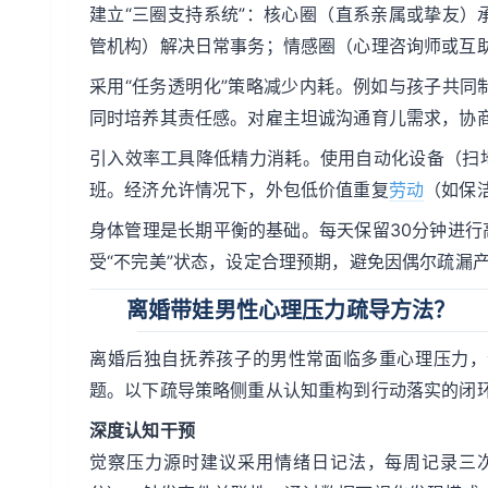
建立“三圈支持系统”：核心圈（直系亲属或挚友
管机构）解决日常事务；情感圈（心理咨询师或互
采用“任务透明化”策略减少内耗。例如与孩子共
同时培养其责任感。对雇主坦诚沟通育儿需求，协
引入效率工具降低精力消耗。使用自动化设备（扫
班。经济允许情况下，外包低价值重复
劳动
（如保
身体管理是长期平衡的基础。每天保留30分钟进
受“不完美”状态，设定合理预期，避免因偶尔疏漏
离婚带娃男性心理压力疏导方法？
离婚后独自抚养孩子的男性常面临多重心理压力，
题。以下疏导策略侧重从认知重构到行动落实的闭
深度认知干预
觉察压力源时建议采用情绪日记法，每周记录三次