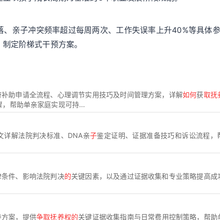
落、亲子冲突频率超过每周两次、工作失误率上升40%等具体
，制定阶梯式干预方案。
府补助申请全流程、心理调节实用技巧及时间管理方案，详解
如何
获
取抚
骤，帮助单亲家庭实现可持...
文详解法院判决标准、DNA亲
子
鉴定证明、证据准备技巧和诉讼流程，
律条件、影响法院判决
的
关键因素，以及通过证据收集和专业策略提高成
导方案，提供
争取抚养权的
关键证据收集指南与日常费用控制策略，帮助