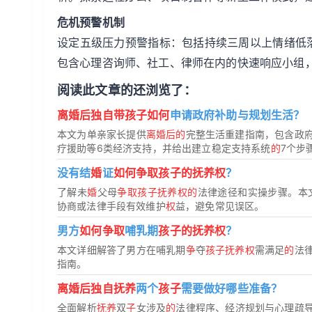
危机预警机制
设定五级压力预警指标：包括持续三周以上情绪低
包含心理咨询师、社工、律师在内的快速响应小组
阅读此文章的还浏览了：
离婚后独自带孩子如何
申请政府补助与规划生活？
本文为单亲家长提供
离婚后的
完整生活重建指南，包含政
疗援助等6类经济支持，并给出建立稳定支持系统
的
7个步
没有结
婚
证
如何争取孩子的抚养权
？
了解未
婚
父母
争取孩子抚养权的
法律途径和实操步骤。本
协商或法律手段有效维护
权
益，避免常见误区。
男方
如何争取
哺乳期
孩子的抚养权
？
本文详细解答了男方在哺乳期
争
夺
孩子抚养权
需满足
的
法
指南。
离婚后独自抚养
两个
孩子
需要做好哪些准备？
全面解析
抚养
双
子
女涉及
的
法律程序、经济规划与心理疏