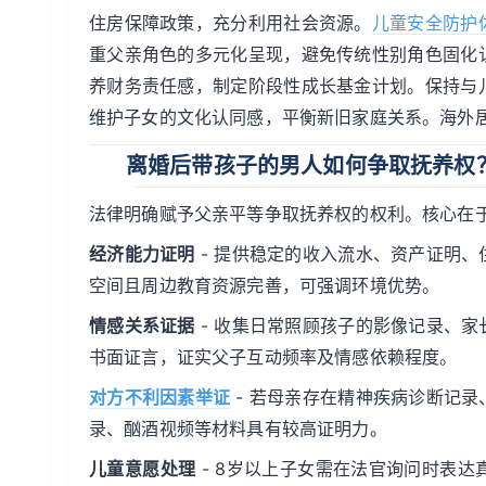
住房保障政策，充分利用社会资源。
儿童安全防护
重父亲角色的多元化呈现，避免传统性别角色固化
养财务责任感，制定阶段性成长基金计划。保持与
维护子女的文化认同感，平衡新旧家庭关系。海外
离婚后带孩子的男人如何争取抚养权
法律明确赋予父亲平等争取抚养权的权利。核心在
经济能力证明
- 提供稳定的收入流水、资产证明、
空间且周边教育资源完善，可强调环境优势。
情感关系证据
- 收集日常照顾孩子的影像记录、
书面证言，证实父子互动频率及情感依赖程度。
对方不利因素举证
- 若母亲存在精神疾病诊断记
录、酗酒视频等材料具有较高证明力。
儿童意愿处理
- 8岁以上子女需在法官询问时表