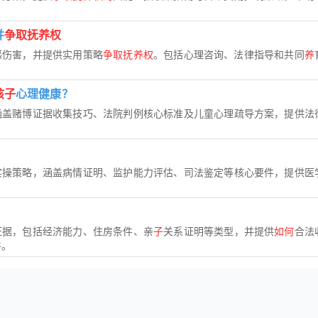
并
争取抚养权
感伤害，并提供实用策略
争取抚养权
。包括心理咨询、法律指导和共同
养
孩子
心理健康？
涵盖赌博证据收集技巧、法院判例核心标准及儿童心理疏导方案，提供法
实操策略，涵盖病情证明、监护能力评估、司法鉴定等核心要件，提供医
证据，包括经济能力、住房条件、亲
子
关系证明等类型，并提供
如何
合法
件。