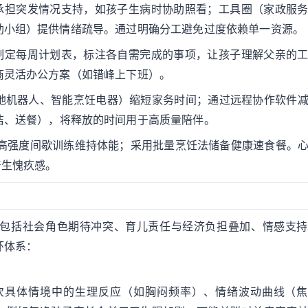
）承担突发情况支持，如孩子生病时协助照看；工具圈（家政服
助小组）提供情绪疏导。通过明确分工避免过度依赖单一资源。
同制定每周计划表，标注各自需完成的事项，让孩子理解父亲的
商灵活办公方案（如错峰上下班）。
地机器人、智能烹饪电器）缩短家务时间；通过远程协作软件
洁、送餐），将释放的时间用于高质量陪伴。
行高强度间歇训练维持体能；采用批量烹饪法储备健康速食餐。
产生愧疚感。
包括社会角色期待冲突、育儿责任与经济负担叠加、情感支持
环体系：
具体情境中的生理反应（如胸闷频率）、情绪波动曲线（焦虑