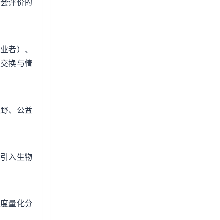
社会评价的
从业者）、
息交换与情
越野、公益
。
。引入生物
维度量化分