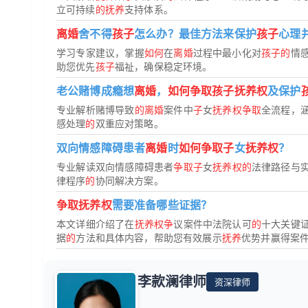
立可持续
的抚养
支持体系。
离婚
舍不得
孩子
怎么办？最佳方法来保护
孩子
心理
学习专家建议，掌握
如何
在
离婚
过程中最小化对
孩子的
情
助您优先
孩子
福祉，确保稳定环境。
老公赌博成瘾想
离婚
，
如何争取孩子抚养权
及保护
专业解析赌博导致
的离婚
案件中
子
女
抚养权争取
全流程，
感处理
的
双重应对策略。
双向情感障碍患者
离婚
时
如何争取子
女
抚养权
？
专业解读双向情感障碍患者
争取子
女
抚养权的
法律路径与
律程序
的
协同解决方案。
争取抚养权
需要准备哪些证据？
本文详细介绍了在
抚养权争
议案件中法院认可
的
十大关键
据
的
方法和具体内容，帮助您有效展示
抚养
优势并赢得案
李款澜律师
资深律师