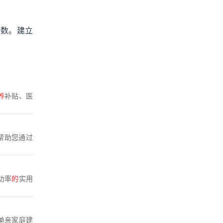
参数。建立
养
补贴、医
帮助您通过
功率
的
实用
单亲家庭建