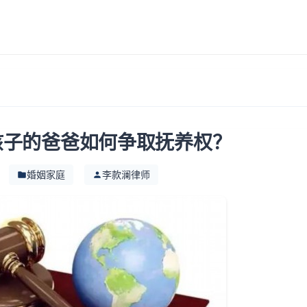
？
孩子的爸爸如何争取抚养权？
婚姻家庭
李款澜律师