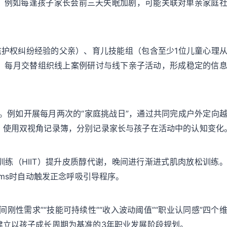
，例如每逢孩子家长会前三天失眠加剧，可能关联对单亲家庭
监护权纠纷经验的父亲）、育儿技能组（包含至少1位儿童心理
）。每月交替组织线上案例研讨与线下亲子活动，形成稳定的信
。例如开展每月两次的“家庭挑战日”，通过共同完成户外定向
。使用双视角记录簿，分别记录家长与孩子在活动中的认知变化
训练（HIIT）提升皮质醇代谢，晚间进行渐进式肌肉放松训练
0ms时自动触发正念呼吸引导程序。
刚性需求”“技能可持续性”“收入波动阈值”“职业认同感”四个
建立以孩子成长周期为基准的3年职业发展阶段规划。