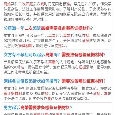
离婚
案件
二次开庭
后宣
判
时间无固定标
准
，常见在7-30天，但受案
件复杂性、法院工作量等因素影响。了解财产分割、子女抚养权纠
纷如何延长审理，并提供实用建议如联系法院或咨询律师，帮助您
管理预期并应对不确定性...
分居满
一
年
二次
起诉
离婚需要准备哪些证据材料
？
本文详细解析分居满
一
年后
二次
起诉
离婚
的法律依
据
、成功率高达
90%的关键因素，并提供租房合同、分居协议等
证据
收集方法，帮
助您高效
准备材料
，顺利通过法院
判
决。
女方有不孕症可以起诉
离婚
吗？
需要准备哪些证据材料
？
专业解读民法典关于不孕症
离婚
的法律规定，详解法院认定感情破
裂的5大标
准
，提供医疗诊断、治疗记录等核心
证据
清单，指导如何
通过司法程序维护合法权益。
网络名誉侵权起诉状如何撰写？
需要准备哪些证据材料
？
本文详细解析网络名誉侵权起诉状的撰写步骤与格式规范，提供必
备证据材料
清单及法律依
据
，帮助受害人有效固定电子
证据
，
准
确
主张赔偿请求，附实务操作
要
点及法院管辖选择指引。
男方起诉
离婚需要准备哪些证据材料
？
全面解析男方起诉
离婚
所
需
的
证据
收集
要
点与法律流程，包含感情