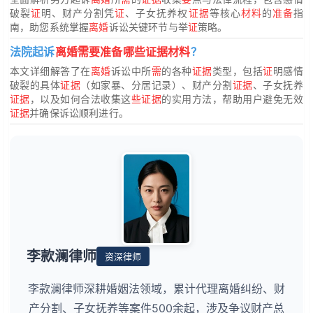
破裂
证
明、财产分割凭
证
、子女抚养权
证据
等核心
材料
的
准备
指
南，助您系统掌握
离婚
诉讼关键环节与举
证
策略。
法院起诉
离婚需要准备哪些证据材料
？
本文详细解答了在
离婚
诉讼中所
需
的各种
证据
类型，包括
证
明感情
破裂的具体
证据
（如家暴、分居记录）、财产分割
证据
、子女抚养
证据
，以及如何合法收集这
些证据
的实用方法，帮助用户避免无效
证据
并确保诉讼顺利进行。
李款澜律师
资深律师
李款澜律师深耕婚姻法领域，累计代理离婚纠纷、财
产分割、子女抚养等案件500余起，涉及争议财产总