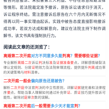
被告同意撤诉、未损害第三人利益、不存在恶意规避法律
等情形。若法院裁定准予撤诉，原告诉讼请求归于消灭，
诉讼程序终结。需注意撤诉后原告在六个月内无新情况不
得再以同一事实理由起诉。实践中被告态度直接影响撤诉
成功率，若双方达成和解意向，建议在法院主持下制作调
解书，该文书具有强制执行力。
阅读此文章的还浏览了：
离婚第二次开庭
对方不同意多久能
判离
？
需要哪些证据
？
专业解析
离婚二次
诉讼
判
决标
准
及
证据准备要
点，详解感情破裂法
律认定规则、分居
证
明效力及法院审理流程，提供提升
判离
成功率
的关键策略与
材料
清单。
二次开庭一般会
偏向原告还是被告？
解析
二次开庭
中法官
判
决的中立性原则，详解
证据
链完善和法律程
序
要
点，帮助当事人理解如何通过补充举
证
、质
证
技巧提升胜诉可
能性，破除对
庭
审
次
数的误解。
离婚第二次开庭
后
一般需要
多少天才能宣
判
？