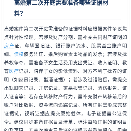
离婚第二次开庭需要准备哪些证据材
料？
离婚案件第二次开庭需准备的证据材料应根据案件争议焦
点针对性整理。若涉及财产分割，需补充共同财产证明如
房产
证、车辆登记证、银行账户流水、股票基金账户明
细、
债权
债务凭证、婚后购置贵重物品的发票；若涉及抚
养权争夺，需准备子女生活费用支出凭证、收入证明、教
育
医疗
记录、陪伴子女的影像资料、对方不利于抚养的证
明（如家暴记录、酗酒证据）；若涉及过错赔偿，需提交
出轨聊天记录、开房记录、家暴报警记录、验伤报告、证
人证言等；若存在转移财产行为，需补充财产转移前后的
账户对比数据、资金流向追踪记录。所有证据需形成完整
证据链，视听证据应提交原始载体，电子证据需公证保
全。建议同步准备证据目录清单，标注每项证据的证明目
的及页码。若首次庭审已质证的证据不必重复提交，但需