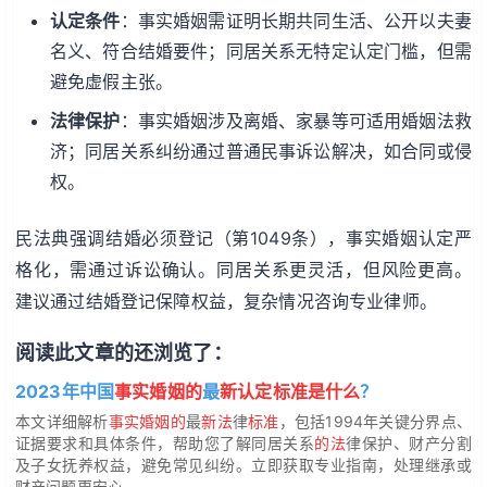
认定条件
：事实婚姻需证明长期共同生活、公开以夫妻
名义、符合结婚要件；同居关系无特定认定门槛，但需
避免虚假主张。
法律保护
：事实婚姻涉及离婚、家暴等可适用婚姻法救
济；同居关系纠纷通过普通民事诉讼解决，如合同或侵
权。
民法典强调结婚必须登记（第1049条），事实婚姻认定严
格化，需通过诉讼确认。同居关系更灵活，但风险更高。
建议通过结婚登记保障权益，复杂情况咨询专业律师。
阅读此文章的还浏览了：
2023年中国
事实婚姻的
最
新认定标准是什么
？
本文详细解析
事实婚姻的
最
新法
律
标准
，包括1994年关键分界点、
证据要求和具体条件，帮助您了解同居关系
的法
律保护、财产分割
及子女抚养权益，避免常见纠纷。立即获取专业指南，处理继承或
财产问题更安心。