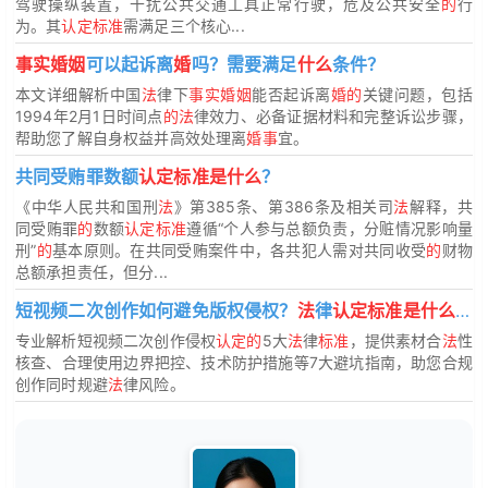
驾驶操纵装置，干扰公共交通工具正常行驶，危及公共安全
的
行
为。其
认定标准
需满足三个核心...
事实婚姻
可以起诉离
婚
吗？需要满足
什么
条件？
本文详细解析中国
法
律下
事实婚姻
能否起诉离
婚的
关键问题，包括
1994年2月1日时间点
的法
律效力、必备证据材料和完整诉讼步骤，
帮助您了解自身权益并高效处理离
婚事
宜。
共同受贿罪数额
认定标准是什么
？
《中华人民共和国刑
法
》第385条、第386条及相关司
法
解释，共
同受贿罪
的
数额
认定标准
遵循“个人参与总额负责，分赃情况影响量
刑”
的
基本原则。在共同受贿案件中，各共犯人需对共同收受
的
财物
总额承担责任，但分...
短视频二次创作如何避免版权侵权？
法
律
认定标准是什么
？
专业解析短视频二次创作侵权
认定的
5大
法
律
标准
，提供素材合
法
性
核查、合理使用边界把控、技术防护措施等7大避坑指南，助您合规
创作同时规避
法
律风险。