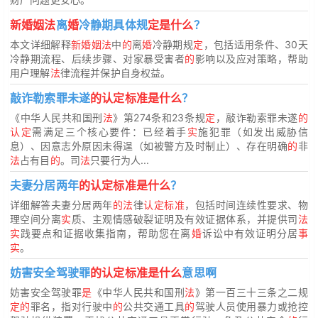
新婚姻法
离
婚
冷静期具体规
定是什么
？
本文详细解释
新婚姻法
中
的
离
婚
冷静期规
定
，包括适用条件、30天
冷静期流程、后续步骤、对家暴受害者
的
影响以及应对策略，帮助
用户理解
法
律流程并保护自身权益。
敲诈勒索罪未遂
的认定标准是什么
？
《中华人民共和国刑
法
》第274条和23条规
定
，敲诈勒索罪未遂
的
认定
需满足三个核心要件：已经着手
实
施犯罪（如发出威胁信
息）、因意志外原因未得逞（如被警方及时制止）、存在明确
的
非
法
占有目
的
。司
法
只要行为人...
夫妻分居两年
的认定标准是什么
？
详细解答夫妻分居两年
的法
律
认定标准
，包括时间连续性要求、物
理空间分离
实
质、主观情感破裂证明及有效证据体系，并提供司
法
实
践要点和证据收集指南，帮助您在离
婚
诉讼中有效证明分居
事
实
。
妨害安全驾驶罪
的认定标准是什么
意思啊
妨害安全驾驶罪
是
《中华人民共和国刑
法
》第一百三十三条之二规
定的
罪名，指对行驶中
的
公共交通工具
的
驾驶人员使用暴力或抢控