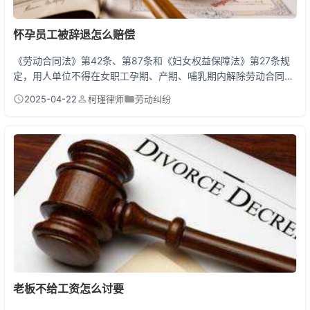
怀孕员工被辞退怎么赔偿
《劳动合同法》第42条、第87条和《妇女权益保障法》第27条规
定，用人单位不得在女职工孕期、产期、哺乳期内解除劳动合同。
若违法辞退怀孕员工，需支付2倍经济补偿金+三期工资+未结算薪
2025-04-22
柯瑾律师
劳动纠纷
资。赔偿标准为：经济补偿金按工作年限×月工资×2倍计算，三期
工资包含孕期、产期、哺乳期基本工资（至少18个月）。 被辞退
后必做的3件事 第一件事先别签字！很多公司会哄骗孕妇签《自愿
离职协议》，一旦签字就拿不到赔偿。第二件...
老板不给工资怎么讨要