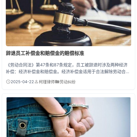
辞退员工补偿金和赔偿金的赔偿标准
《劳动合同法》第47条和87条规定，员工被辞退时涉及两种经济
补偿：经济补偿金和赔偿金。经济补偿金适用于合法解除劳动合同
（如协商一致、经济性裁员），按工作年限×月工资计算；而赔偿
2025-04-22
柯瑾律师
劳动纠纷
金是用人单位违法解除劳动合需支付的双倍经济补偿金。工作3年
的员工被违法辞退，原本补偿3个月工资，赔偿金则需支付6个月工
资。 被辞退时到底能拿多少钱？ 最近老张被公司突然辞退，拿着
离职协议跑来问我：老王你看这补偿对不对？我一看...