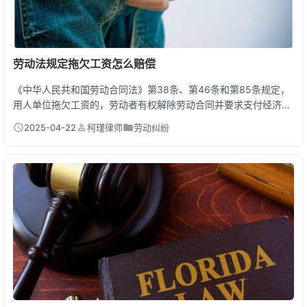
劳动法规定拖欠工资怎么赔偿
《中华人民共和国劳动合同法》第38条、第46条和第85条规定，
用人单位拖欠工资的，劳动者有权解除劳动合同并要求支付经济补
偿。若逾期不支付，劳动行政部门可责令用人单位按应付金额50%
2025-04-22
柯瑾律师
劳动纠纷
以上100%以下的标准向劳动者加付赔偿金。拖欠工资不仅要补
发，还要额外赔钱！ 被拖欠工资？教你如何用法律武器维权 老板
拖欠工资就像借了钱不还，但别慌！法律早就给你准备好了三板
斧： 第一斧：先礼后兵。带着劳动合同、工资条、...