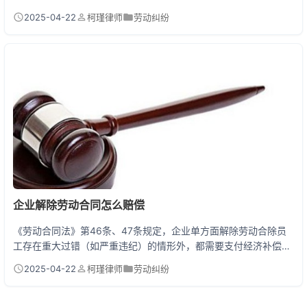
1）孕期、产期、哺乳期（简称三期）；2）患病或非因工负伤在医
2025-04-22
柯瑾律师
劳动纠纷
疗期内；3）疑似职业病诊断观察期间；4）因工伤丧失劳动能力；
5）担任工会委员或职工代表期间。企业若强行辞退，面临2倍经济
赔偿金甚至行政处罚。 这5种情况辞退女职工，企业一告一个准 场
景一：怀孕被劝退？直接举报！ 小张入职一年...
企业解除劳动合同怎么赔偿
《劳动合同法》第46条、47条规定，企业单方面解除劳动合除员
工存在重大过错（如严重违纪）的情形外，都需要支付经济补偿
金。补偿标准按劳动者在本单位工作的年限，每满1年支付1个月工
2025-04-22
柯瑾律师
劳动纠纷
资，6个月以上不满1年按1年计算，不满6个月支付半个月工资。企
业属于违法解除（没有合法理由、未提前30天通知等），员工可以
主张双倍赔偿（即2N）。 企业辞退员工的五种典型场景 场景一：