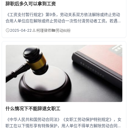
辞职后多久可以拿到工资
《工资支付暂行规定》第9条，劳动关系双方依法解除或终止劳动
合用人单位应在解除或终止劳动合一次性付清劳动者工资。若遇特
殊情况（如财务流程限制），最迟不得超过下一个工资支付日。也
2025-04-22
柯瑾律师
劳动纠纷
就是说，你离职当天就该结清工资，实在有困难的公司也要在次月
发薪日结算完毕。 离职拿工资的3种真实情况 第一种是现结型：很
多中小公司会在离职当天直接发现金或转账，特别是餐饮、零售等
服务行业，这类老板怕员工后续扯皮。 第二种是次月...
什么情况下不能辞退女职工
《中华人民共和国劳动合同法》《女职工劳动保护特别规定》，女
职工在以下情形享有特殊保护，用人单位不得单方解除劳动合同：