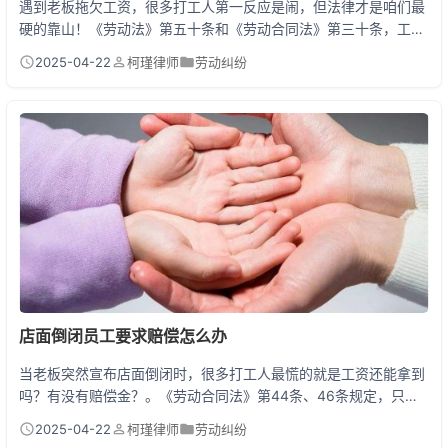
遇到老板拖欠工资，很多打工人第一反应是闹，但法律才是咱们最
硬的靠山！《劳动法》第五十条和《劳动合同法》第三十条，工资
必须按月支付，哪怕晚发一天都算违法！你可以理直气壮地要求公
2025-04-22
柯瑾律师
劳动纠纷
司补发工资，还能索要应付金额50%-100%的赔偿金！操作分三步
走：1.找劳动监察大队举报（12333热线超管用）；2.申请劳动仲
裁（不花钱还能线上办）；3.法院起诉（对付老赖一招）。记住，
维权有效期是1年，越早行动越有利！ ...
店面倒闭员工要求赔偿怎么办
当老板突然宣布店面倒闭时，很多打工人最慌的就是工资还能拿到
吗？有没有赔偿金？。《劳动合同法》第44条、46条规定，只要
不是因为员工过错导致公司倒闭，老板必须支付经济补偿金。补偿
2025-04-22
柯瑾律师
劳动纠纷
标准按照工作年限，满1年补1个月工资，不满半年补半个月。这里