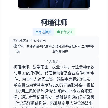
柯瑾律师
专选律师
平台认证
所在地区:
辽宁省沈阳市
擅长领
违法解雇与经济补偿,加班费与薪资追索,工伤与职
域:
业权益保护
个人简介：
柯瑾律师，法学硕士，执业11年，专注劳动争议
与用工合规领域，代理劳动者及企业案件800余
件，为当事人追回工资、赔偿金等超2.3亿元，
单案最高为劳动者争取520万元离职补偿。擅长
以“用工风险矩阵评估法”系统排查企业合规漏
洞，通过考勤记录修复、薪酬结构逆向分析及微
信记录证据链构建，精准锁定用人单位违法事