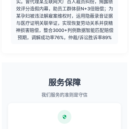
实。曾代理某互联网大厂百人裁员纠纷，揭露绩
效评分造假内幕，助员工群体获N+3倍赔偿；为
某孕妇被违法解雇案维权时，运用隐蔽录音证据
与医疗证明关联举证，实现恢复劳动关系并获精
神损害赔偿，整合3000+判例数据智能匹配赔偿
预期，调解成功率76%，仲裁/诉讼胜诉率89%
服务保障
我们服务的准则是守信