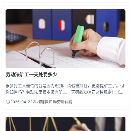
划重点：倒闭≠不用赔钱，员工照样能拿到血汗钱！ 突然失业别慌
张 这四件事必须马上做 第一步赶紧用手机拍下考勤记录、工资
条，把劳动合同找出来（没签合同的更要收集上班证...
劳动法旷工一天处罚多少
很多打工人最怕的就是因为迟到、请假被扣钱，更别提旷工了。但
你知道吗？劳动法里根本没有旷工一天罚款XXX元这种规定！《劳
动合同法》第4条，用人单位虽然有权制定考勤制度，但必须经过
2025-04-22
柯瑾律师
劳动纠纷
民主程序并向劳动者公示。换句话说，公司可以规定旷工处罚，但
必须合理合法，不能随便乱扣钱！ 一、旷工处罚的三大法律底线
我处理过上百起劳动纠纷案件，发现很多公司都在这些地方踩雷：
1. 工资不能随便扣 小王因为发烧旷工1天，结...