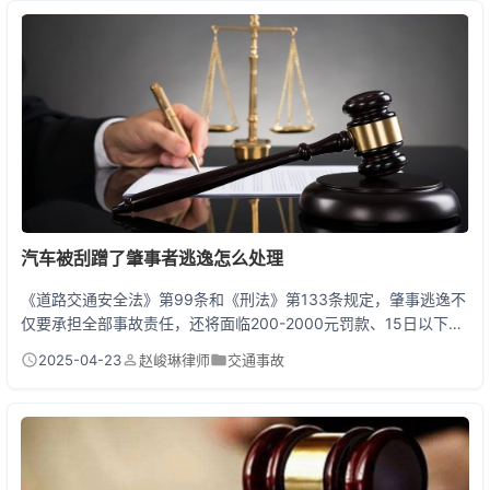
过错责任，这是法律对弱势交通参与者的特殊保护。 乡村公路事故
的特殊性 我去年处理过一起真实案例：老王晚上骑...
汽车被刮蹭了肇事者逃逸怎么处理
《道路交通安全法》第99条和《刑法》第133条规定，肇事逃逸不
仅要承担全部事故责任，还将面临200-2000元罚款、15日以下拘
留的行政处罚。造成人员伤亡或重大财产损失，更构成交通肇事
2025-04-23
赵峻琳律师
交通事故
罪，处3年以上7年以下有期徒刑。所以遇到被刮蹭后肇事者逃跑，
千万别慌，掌握正确的处理流程才能最大化维权。 一、现场处理五
步曲 上周我朋友老张刚在商场停车场中招，左后车门被刮出30厘
米长划痕。他当时气得直跺脚，还好想起...