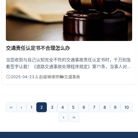
交通责任认定书不合理怎么办
当您收到与自己认知完全不符的交通事故责任认定书时，千万别急
着签字认栽！《道路交通事故处理程序规定》第71条，当事人对认
定结果有异议的，可以在收到文书之日起3个工作日内向上一级公
2025-04-23
赵峻琳律师
交通事故
安机关交通管理部门申请复核。这个规定就像给事故当事人发了一
张复活卡，给了我们推翻错误认定的法律机会。 一、遭遇不合理认
定时的完整应对指南 上周我处理的一个真实案例特别典型：外卖小
哥小王直行时被右转汽车撞飞，交警却以未观察为由...
‹‹
‹
1
2
3
4
5
6
7
8
9
10
›
››