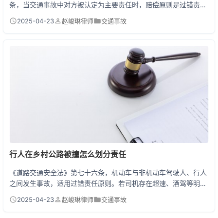
条，当交通事故中对方被认定为主要责任时，赔偿原则是过错责任
原则。就是谁犯错谁买单。交警出具的事故责任认定书会明确划分
2025-04-23
赵峻琳律师
交通事故
主次责任比例（如70%与30%），赔偿金额需按此比例计算。若对
方全责，则需承担100%的赔偿责任，包括车辆维修、医疗费、误
工费等所有合理损失。 交通事故赔偿全流程指南 第一步先打110报
警！就算对方现场认错也别私了，拿到交警的《...
行人在乡村公路被撞怎么划分责任
《道路交通安全法》第七十六条，机动车与非机动车驾驶人、行人
之间发生事故，适用过错责任原则。若司机存在超速、酒驾等明显
过错需承担主要责任，但当司机已采取必要措施且行人存在重大过
2025-04-23
赵峻琳律师
交通事故
失时，可减轻司机责任。特别要的是，在乡村公路这类混合交通环
境中，即使行人存在横穿马路行为，司机仍需承担10%-30%的无