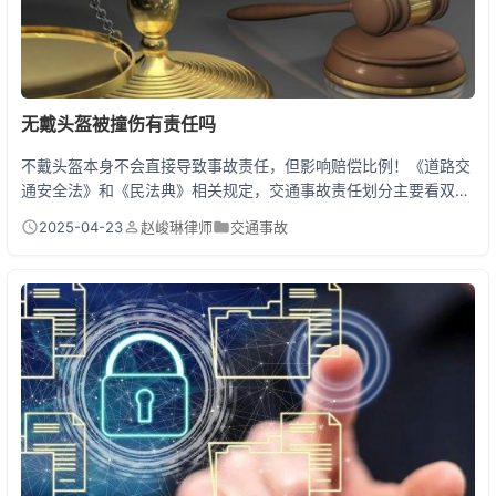
无戴头盔被撞伤有责任吗
不戴头盔本身不会直接导致事故责任，但影响赔偿比例！《道路交
通安全法》和《民法典》相关规定，交通事故责任划分主要看双方
过错程度。不戴头盔属于违法行为，但若事故主因是对方违规（如
2025-04-23
赵峻琳律师
交通事故
闯红灯、酒驾），受害者仍有权索赔。不过法院认定未戴头盔加重
了伤情，按过失相抵原则减少10%-30%赔偿金。 一、不戴头盔≠
全责！这些情况能维权 很多人以为不戴头盔被撞就要自己担责，其
实大错特错！去年杭州就有个真实案例：外卖小哥...