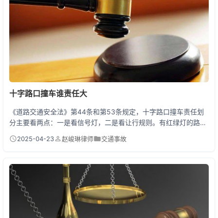
十字路口撞车谁责任大
《道路交通安全法》第44条和第53条规定，十字路口撞车责任划
分主要看两点：一是看信号灯，二是看让行规则。有红绿灯的路口
闯红灯全责，没有红绿灯的路口必须让右侧来车先行。老王开着小
2025-04-23
赵峻琳律师
交通事故
轿车在无信号灯路口撞上右侧来的电动车，老王至少要承担主要责
任，因为法律明确规定让右原则。 十字路口的隐形杀手都在哪？
上周刚处理完一起典型事故：张师傅开货车在绿灯时直行，结果被
闯红灯的外卖电动车撞上。监控显示电动车不仅闯红灯...