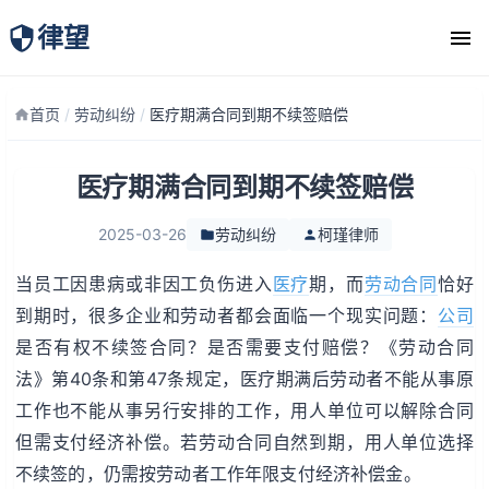
律望
律师团队
首页
/
劳动纠纷
/
医疗期满合同到期不续签赔偿
医疗期满合同到期不续签赔偿
2025-03-26
劳动纠纷
柯瑾律师
当员工因患病或非因工负伤进入
医疗
期，而
劳动
合同
恰好
到期时，很多企业和劳动者都会面临一个现实问题：
公司
是否有权不续签合同？是否需要支付赔偿？《劳动合同
法》第40条和第47条规定，医疗期满后劳动者不能从事原
工作也不能从事另行安排的工作，用人单位可以解除合同
但需支付经济补偿。若劳动合同自然到期，用人单位选择
不续签的，仍需按劳动者工作年限支付经济补偿金。