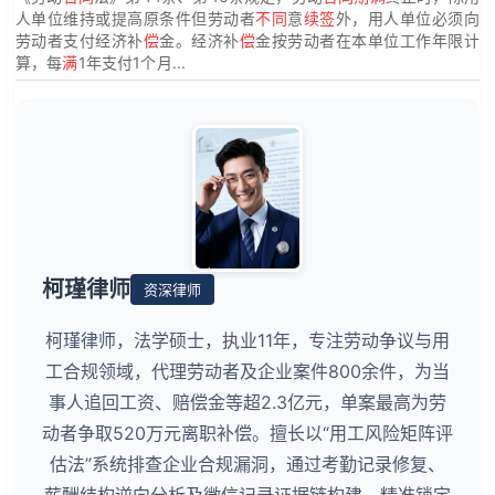
人单位维持或提高原条件但劳动者
不同
意
续签
外，用人单位必须向
劳动者支付经济补
偿
金。经济补
偿
金按劳动者在本单位工作年限计
算，每
满
1年支付1个月...
柯瑾律师
资深律师
柯瑾律师，法学硕士，执业11年，专注劳动争议与用
工合规领域，代理劳动者及企业案件800余件，为当
事人追回工资、赔偿金等超2.3亿元，单案最高为劳
动者争取520万元离职补偿。擅长以“用工风险矩阵评
估法”系统排查企业合规漏洞，通过考勤记录修复、
薪酬结构逆向分析及微信记录证据链构建，精准锁定