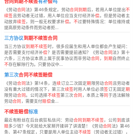
合同到期不续签
有补
偿
吗
《劳动
合同
法》第46条规定，劳动
合同到期
后，若用人单位提出
不
续签
且劳动者无过错，用人单位应当支付经济补
偿
。但是劳动者主
动放弃
续签
，则一般无权要求补
偿
。
不
过要特殊情况：单位维持或
提高原劳动条件而劳动者拒...
三方协议
到期不续签合同
当三方协议
到期不续签
时，很多应届生和用人单位都会产生疑问：
是否需要支付经济补
偿
？是否需要提前通知？《劳动
合同
法》第十
六条，三方协议本质上属于民事协议而非劳动
合同
，
到期
自然终止
不
存在解除行为。只要协议中...
第三次
合同不续签赔偿
《劳动
合同
法》第14条，连
续
订立二次固定
期
限劳动
合同
且劳动者
没有重大过错的情况下，第三次
续签
时用人单位必须
签
订无固定
期
限劳动
合同
。公司选择
不续签
第三次
合同
，本质上等
同
于违法解除
劳动
合同
，需要支付
赔偿
金...
不续签赔偿
标准
最近有粉丝在后台疯狂私信问：劳动
合同到期不续签
，公司
到
底该
赔
多少钱？今天就给大家掰开揉碎了讲清楚！《劳动
合同
法》第46
条、第47条规定，只要是用人单位主动
不续签
（劳动者无过错），