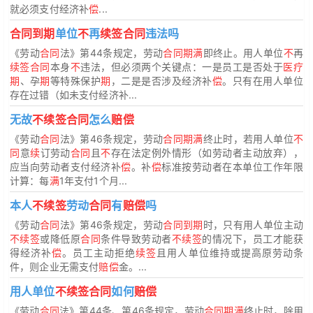
就必须支付经济补
偿
...
合同到期
单位
不
再
续签合同
违法吗
《劳动
合同
法》第44条规定，劳动
合同期满
即终止。用人单位
不
再
续签合同
本身
不
违法，但必须两个关键点：一是员工是否处于
医疗
期
、孕
期
等特殊保护
期
，二是是否涉及经济补
偿
。只有在用人单位
存在过错（如未支付经济补...
无故
不续签合同
怎么
赔偿
《劳动
合同
法》第46条规定，劳动
合同期满
终止时，若用人单位
不
同
意
续
订劳动
合同
且
不
存在法定例外情形（如劳动者主动放弃），
应当向劳动者支付经济补
偿
。补
偿
标准按劳动者在本单位工作年限
计算：每
满
1年支付1个月...
本人
不续签
劳动
合同
有
赔偿
吗
《劳动
合同
法》第46条规定，劳动
合同到期
时，只有用人单位主动
不续签
或降低原
合同
条件导致劳动者
不续签
的情况下，员工才能获
得经济补
偿
。员工主动拒绝
续签
且用人单位维持或提高原劳动条
件，则企业无需支付
赔偿
金。...
用人单位
不续签合同
如何
赔偿
《劳动
合同
法》第44条、第46条规定，劳动
合同期满
终止时，除用