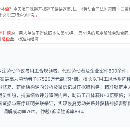
少补
偿
？今天咱们就掰开揉碎了讲讲这事儿。《劳动合同法》第四十二条
于女职工特殊保护
期
，...
哺乳期
的，用人单位不得依照本法第40条、第41条的规定解除劳动合同
付
赔偿
金，标准为经济...
专注劳动争议与用工合规领域，代理劳动者及企业案件800余件
单案最高为劳动者争取520万元离职补偿。擅长以“用工风险矩阵评
录修复、薪酬结构逆向分析及微信记录证据链构建，精准锁定用
裁员纠纷，揭露绩效评分造假内幕，助员工群体获N+3倍赔偿；
音证据与医疗证明关联举证，实现恢复劳动关系并获精神损害赔
，调解成功率76%，仲裁/诉讼胜诉率89%