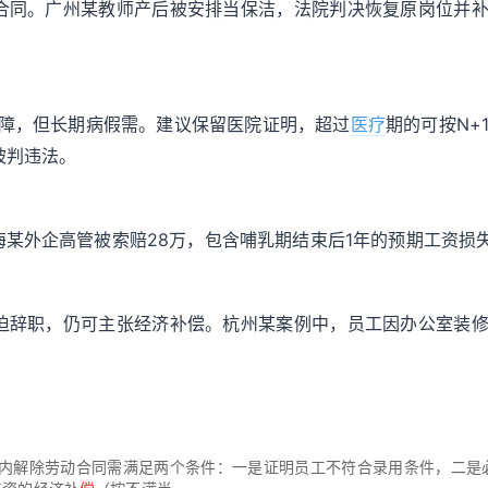
合同。广州某教师产后被安排当保洁，法院判决恢复原岗位并
保障，但长期病假需。建议保留医院证明，超过
医疗
期的可按N+
被判违法。
某外企高管被索赔28万，包含哺乳期结束后1年的预期工资损
迫辞职，仍可主张经济补偿。杭州某案例中，员工因办公室装
内解除劳动合同需满足两个条件：一是证明员工不符合录用条件，二是