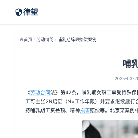
律望
首页
/
劳动纠纷
/
哺乳期辞退赔偿案例
哺
2025-03-2
《
劳动
合同
法》第42条，哺乳期女职工享受特殊
工可主张2N赔偿（N=工作年限）并要求继续履行
持哺乳期工资差额、精神
损害
赔偿等。北京某案例中