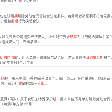
工资的经济补
偿
（按不满半...
单位在试用
期
解除劳动合同需符合法定条件。若劳动者被证明不符合录用
偿
。但若
辞退
行为缺乏合法...
大过失导致公司遭受经济损失，企业能否要求
赔偿
？《劳动合同法》第9
造成损失的，应当承担...
期
、
哺乳期
的，用人单位不得解除劳动合同。若企业违法
辞退哺乳期
员工
1年支付2个月工资...
乳期
的，用人单位不得解除劳动合同。除非员工存在严重违纪（如盗窃
准为：经济补
偿
金的2倍+
哺乳
...
至满1周岁）属于女职工特殊保护
期
，用人单位不得单方解除劳动合同
每满1年支付1个月...