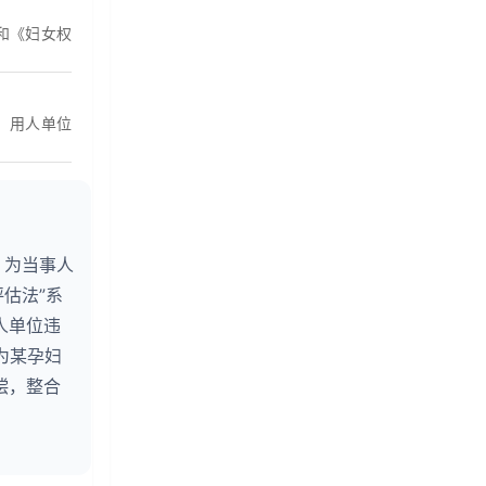
和《妇女权
。用人单位
，为当事人
估法”系
人单位违
为某孕妇
偿，整合