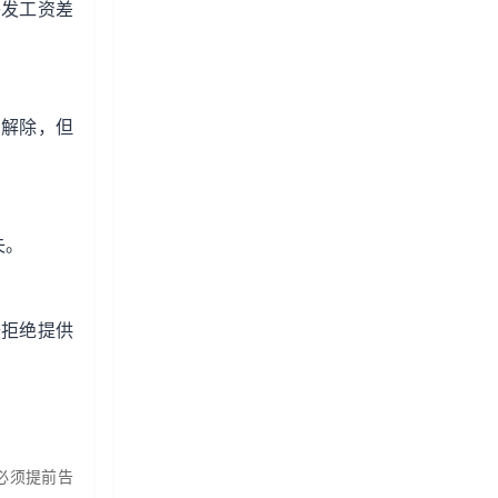
补发工资差
1解除，但
失。
修拒绝提供
必须提前告