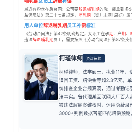
哺乳期
女员工
辞退
补
偿
最近有粉丝在后台问：公司要
辞退哺乳期
的我，能拿到多
益保障法》第二十七条规定，
哺乳期
（婴儿未满1周岁）属
用人单位
辞退哺乳期
员工补
偿
标准
《劳动合同法》第42条明确规定，女职工在孕
期
、产
期
、
违法
辞退哺乳期
员工，需要按照《劳动合同法》第87条支
柯瑾律师
资深律师
柯瑾律师，法学硕士，执业11年，
追回工资、赔偿金等超2.3亿元，
统排查企业合规漏洞，通过考勤记
法事实。曾代理某互联网大厂百人
被违法解雇案维权时，运用隐蔽录
3000+判例数据智能匹配赔偿预期