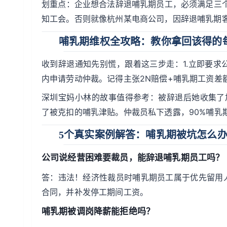
划重点：企业想合法辞退哺乳期员工，必须满足三个条
知工会。否则就像杭州某电商公司，因辞退哺乳期客
哺乳期维权全攻略：教你拿回该得的
收到辞退通知先别慌，跟着这三步走：1.立即要求公
内申请劳动仲裁。记得主张2N赔偿+哺乳期工资差
深圳宝妈小林的故事值得参考：被辞退后她收集了
了被克扣的哺乳津贴。仲裁员私下透露，90%哺乳
5个真实案例解答：哺乳期被坑怎么
公司说经营困难要裁员，能辞退哺乳期员工吗？
答：违法！经济性裁员时哺乳期员工属于优先留用
合同，并补发停工期间工资。
哺乳期被调岗降薪能拒绝吗？