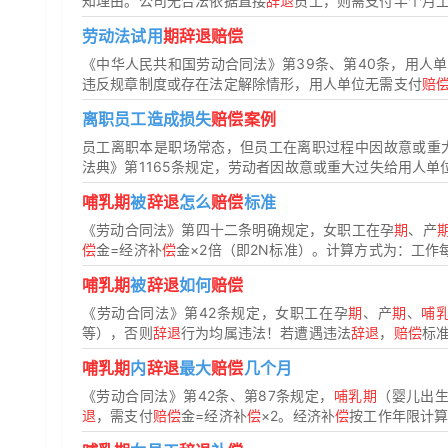
知理由。公司无合法依据直接
辞退
员工，则需支付半个月
劳动法试用
期辞退赔偿
《中华人民共和国劳动合同法》第39条、第40条，用人
违反规章制度或存在法定解除情形，用人单位无需支付
赔
离职员工造成损失
赔偿案例
员工离职本是职场常态，但员工在离职过程中因故意或重
法典》第1165条规定，劳动者因故意或重大过失给用人单位
哺乳期
被
辞退
怎么
赔偿
标准
《劳动合同法》第四十二条明确规定，女职工在孕
期
、产
偿
金=经济补
偿
金×2倍（即2N标准）。计算方式为：工作每满
哺乳期
被
辞退
如何
赔偿
《劳动合同法》第42条规定，女职工在孕
期
、产
期
、
哺
等），否则
辞退
行为均属违法！若遭遇违法
辞退
，
赔偿
标
哺乳期
内
辞退
最大
赔偿
几个月
《劳动合同法》第42条、第87条规定，
哺乳期
（婴儿出生
退
，需支付
赔偿
金=经济补
偿
×2。经济补
偿
按工作年限计算（