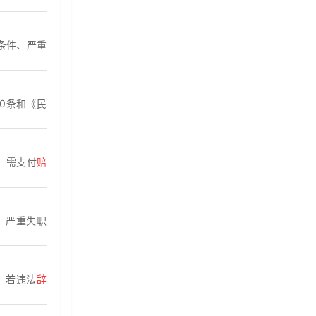
条件、严重
0条和《民
，需支付
赔
、严重失职
。若违法
辞