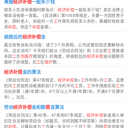
离婚
经济补偿
一般多少钱
很多人在咨询离婚时都会问：
经济补偿
一般给多少钱？其实法律上
根本没有统一答案。《民法典》第1088条规定，夫妻一方因抚育子
女、照料老人、协助另一方
工
作等负担较多义务的，离婚时有权请
求
补偿
。但这个
补偿
金额...
病假后的
经济补偿
金
最近有粉丝私信问我：请了3个月病假，公司说要扣钱还要解除合
同，这合法吗？今天咱们就从《劳动合同法》和《企业职
工
患病或
非因
工
负
伤医疗
期规定》的角度，把病假后的
经济补偿
金问题掰开
揉碎了讲清楚。员
工
在
医疗
期...
经济补偿
金的算法
《劳动合同法》第47条规定，
经济补偿
金=
工
作年限×月
工
资。这里
的月
工
资指劳动者离职前12个月的平均
工
资，
工
作年限按实际
工
作
月份折算（满1年算1年，6个月以上不满1年算1年，不满6个月算半
年）。当员...
劳动
经济补偿
金和赔
偿
金算法
《劳动合同法》第46条、47条和87条规定，
经济补偿
金是用人单
位在合法解除劳动合（如裁员、合同到期不续签等）向劳动者支付
的
补偿
，计算标准为
工
作满一年支付一个月
工
资；而赔
偿
金则是用