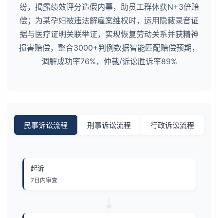
纷，揭露绩效评分造假内幕，助员工群体获N+3倍赔
偿；为某孕妇被违法解雇案维权时，运用隐蔽录音证
据与医疗证明关联举证，实现恢复劳动关系并获精神
损害赔偿，整合3000+判例数据智能匹配赔偿预期，
调解成功率76%，仲裁/诉讼胜诉率89%
民事诉讼流程
刑事诉讼流程
行政诉讼流程
起诉
7日内审查