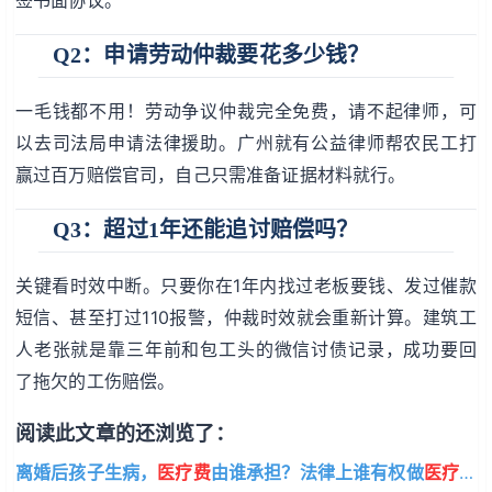
Q2：申请劳动仲裁要花多少钱？
一毛钱都不用！劳动争议仲裁完全免费，请不起律师，可
以去司法局申请法律援助。广州就有公益律师帮农民工打
赢过百万赔偿官司，自己只需准备证据材料就行。
Q3：超过1年还能追讨赔偿吗？
关键看时效中断。只要你在1年内找过老板要钱、发过催款
短信、甚至打过110报警，仲裁时效就会重新计算。建筑工
人老张就是靠三年前和包工头的微信讨债记录，成功要回
了拖欠的工伤赔偿。
阅读此文章的还浏览了：
离婚后孩子生病，
医疗费
由谁承担？法律上谁有权做
医疗
决