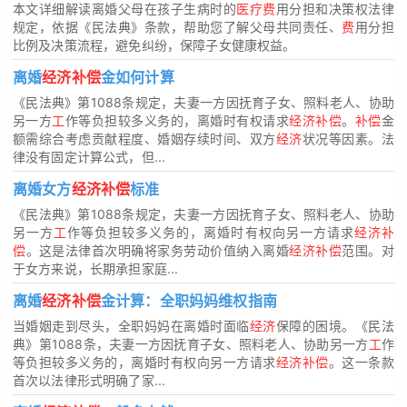
本文详细解读离婚父母在孩子生病时的
医疗费
用分担和决策权法律
规定，依据《民法典》条款，帮助您了解父母共同责任、
费
用分担
比例及决策流程，避免纠纷，保障子女健康权益。
离婚
经济补偿
金如何计算
《民法典》第1088条规定，夫妻一方因抚育子女、照料老人、协助
另一方
工
作等负担较多义务的，离婚时有权请求
经济补偿
。
补偿
金
额需综合考虑贡献程度、婚姻存续时间、双方
经济
状况等因素。法
律没有固定计算公式，但...
离婚女方
经济补偿
标准
《民法典》第1088条规定，夫妻一方因抚育子女、照料老人、协助
另一方
工
作等负担较多义务的，离婚时有权向另一方请求
经济补
偿
。这是法律首次明确将家务劳动价值纳入离婚
经济补偿
范围。对
于女方来说，长期承担家庭...
离婚
经济补偿
金计算：全职妈妈维权指南
当婚姻走到尽头，全职妈妈在离婚时面临
经济
保障的困境。《民法
典》第1088条，夫妻一方因抚育子女、照料老人、协助另一方
工
作
等负担较多义务的，离婚时有权向另一方请求
经济补偿
。这一条款
首次以法律形式明确了家...