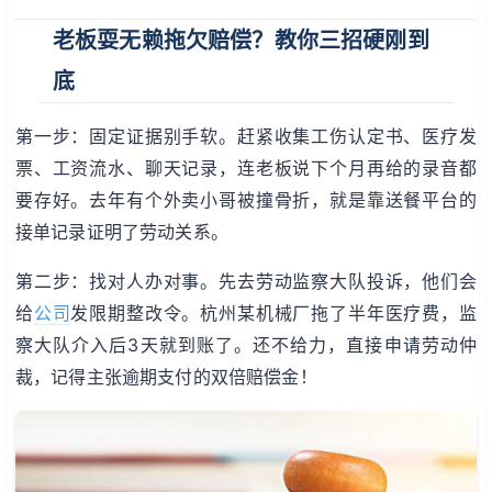
老板耍无赖拖欠赔偿？教你三招硬刚到
底
第一步：固定证据别手软。赶紧收集工伤认定书、医疗发
票、工资流水、聊天记录，连老板说下个月再给的录音都
要存好。去年有个外卖小哥被撞骨折，就是靠送餐平台的
接单记录证明了劳动关系。
第二步：找对人办对事。先去劳动监察大队投诉，他们会
给
公司
发限期整改令。杭州某机械厂拖了半年医疗费，监
察大队介入后3天就到账了。还不给力，直接申请劳动仲
裁，记得主张逾期支付的双倍赔偿金！