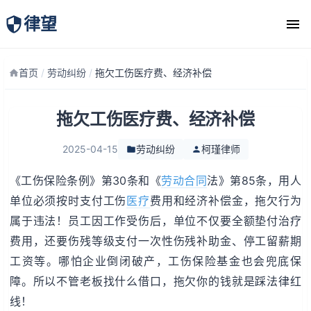
律望
律师团队
首页
/
劳动纠纷
/
拖欠工伤医疗费、经济补偿
拖欠工伤医疗费、经济补偿
2025-04-15
劳动纠纷
柯瑾律师
《工伤保险条例》第30条和《
劳动
合同
法》第85条，用人
单位必须按时支付工伤
医疗
费用和经济补偿金，拖欠行为
属于违法！员工因工作受伤后，单位不仅要全额垫付治疗
费用，还要伤残等级支付一次性伤残补助金、停工留薪期
工资等。哪怕企业倒闭破产，工伤保险基金也会兜底保
障。所以不管老板找什么借口，拖欠你的钱就是踩法律红
线！