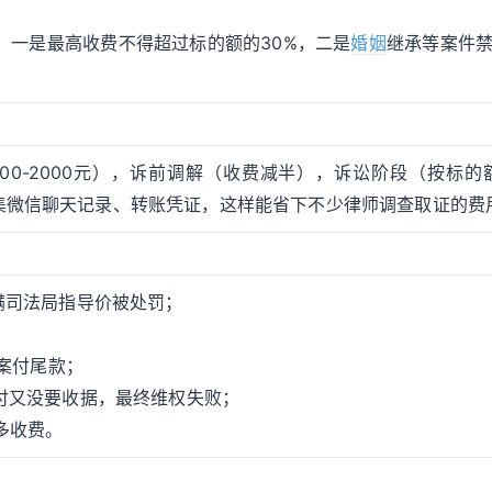
：一是最高收费不得超过标的额的30%，二是
婚姻
继承等案件
0-2000元），诉前调解（收费减半），诉讼阶段（按标的额
集微信聊天记录、转账凭证，这样能省下不少律师调查取证的费
瞒司法局指导价被处罚；
结案付尾款；
支付又没要收据，最终维权失败；
多收费。