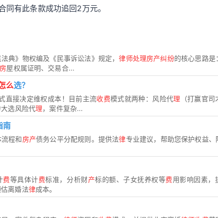
因合同有此条款成功追回2万元。
民法典》物权编及《民事诉讼法》规定，
律师处理房产纠纷
的核心思路是
房
屋权属证明、交易合...
怎么
选？
式直接决定维权成本！目前主流
收费
模式就两种：风险代
理
（打赢官司
力大选风险代
理
，案件复杂...
指南
体流程和
房产
债务公平分配规则。提供法
律
专业建议，帮助您保护权益、
计
费
等具体计
费
标准，分析财
产
标的额、子女抚养权等
费
用影响因素，
预估离婚法
律
成本。