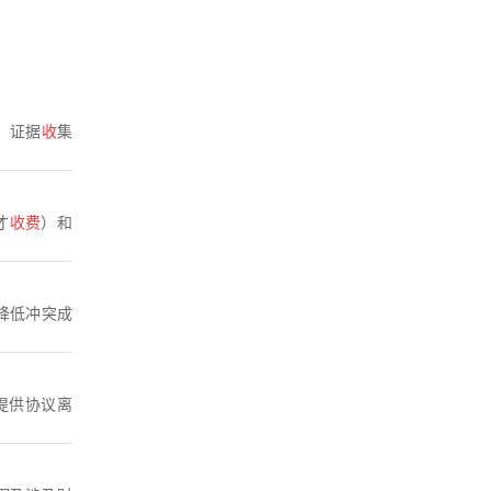
：证据
收
集
才
收费
）和
降低冲突成
提供协议离