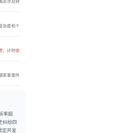
围及涉及财
复杂度和个
费
、计时
收
姻家事案件
诉率超
史纠纷四
锁定开发