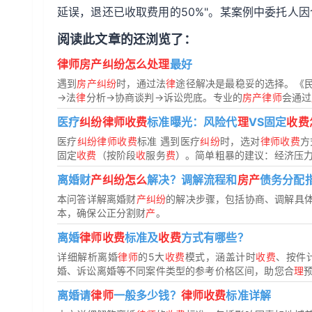
延误，退还已收取费用的50%"。某案例中委托人
阅读此文章的还浏览了：
律师房产纠纷怎么处理
最好
遇到
房产纠纷
时，通过法
律
途径解决是最稳妥的选择。《
→法
律
分析→协商谈判→诉讼兜底。专业的
房产律师
会通过
医疗
纠纷律师收费
标准曝光：风险代
理
VS固定
收费
医疗
纠纷律师收费
标准 遇到医疗
纠纷
时，选对
律师收费
方
固定
收费
（按阶段
收
服务
费
）。简单粗暴的建议：经济压
离婚财
产纠纷怎么
解决？调解流程和
房产
债务分配
本问答详解离婚财
产纠纷
的解决步骤，包括协商、调解具
本，确保公正分割财
产
。
离婚
律师收费
标准及
收费
方式有哪些？
详细解析离婚
律师
的5大
收费
模式，涵盖计时
收费
、按件
婚、诉讼离婚等不同案件类型的参考价格区间，助您合
理
离婚请
律师
一般多少钱？
律师收费
标准详解