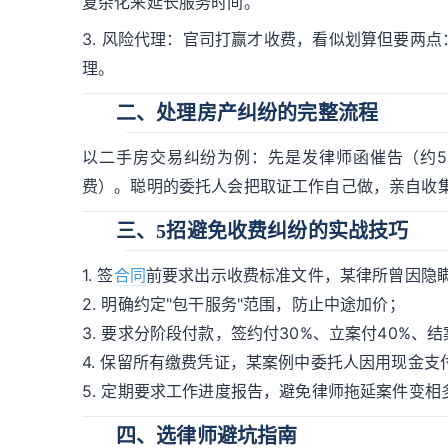
复杂化来延长服务时间。
3. 风险代理：官司打赢才收费，看似划算但要两点
理。
二、处理房产纠纷的完整流程
以二手房交易纠纷为例：先是发律师函催告（约50
费）。聪明的委托人会把取证工作自己做，亲自收
三、5招避免收费纠纷的实战技巧
1. 签
合同
前要求出示收费标准文件，某律所曾因隐
2. 明确约定"包干服务"范围，防止中途加价；
3. 要求分阶段付款，签约付30%、立案付40%、
4. 保留所有缴费凭证，某案例中委托人因用现金
5. 定期要求工作进度报告，避免律师拖延案件变相
四、选律师避坑指南