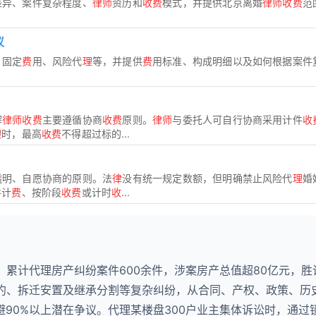
差异、案件复杂程度、
律师
资历和
收费
模式，并提供北京离婚
律师收费
范
议
、固定
费
用、风险代
理
等，并提供
费
用标准、构成明细以及如何根据案件
解
律师收费
主要遵循协商
收费
原则。
律师
与委托人可自行协商采用计件
收
理
时，最高
收费
不得超过标的...
透明、自愿协商的原则。法
律
没有统一规定数额，但明确禁止风险代
理
婚
件计
费
、按阶段
收费
或计时
收
...
，累计代理房产纠纷案件600余件，涉案房产总值超80亿元，胜
违约、拆迁安置及继承分割等复杂纠纷，从合同、产权、政策、历
90%以上潜在争议。代理某楼盘300户业主集体诉讼时，通过