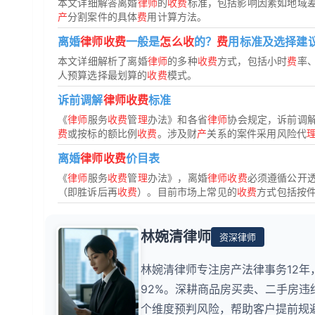
本文详细解答离婚
律师
的
收费
标准，包括影响因素如地域
产
分割案件的具体
费
用计算方法。
离婚
律师收费
一般是
怎么收
的？
费
用标准及选择建
本文详细解析了离婚
律师
的多种
收费
方式，包括小时
费
率
人预算选择最划算的
收费
模式。
诉前调解
律师收费
标准
《
律师
服务
收费
管
理
办法》和各省
律师
协会规定，诉前调
费
或按标的额比例
收费
。涉及财
产
关系的案件采用风险代
离婚
律师收费
价目表
《
律师
服务
收费
管
理
办法》，离婚
律师收费
必须遵循公开
（即胜诉后再
收费
）。目前市场上常见的
收费
方式包括按
林婉清律师
资深律师
林婉清律师专注房产法律事务12年
92%。深耕商品房买卖、二手房
个维度预判风险，帮助客户提前规避