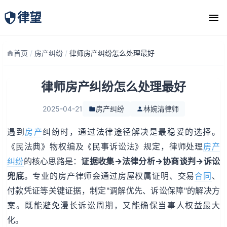
律望
律师团队
首页
/
房产纠纷
/
律师房产纠纷怎么处理最好
律师房产纠纷怎么处理最好
2025-04-21
房产纠纷
林婉清律师
遇到
房产
纠纷时，通过法律途径解决是最稳妥的选择。
《民法典》物权编及《民事诉讼法》规定，律师处理
房产
纠纷
的核心思路是：
证据收集→法律分析→协商谈判→诉讼
兜底
。专业的房产律师会通过房屋权属证明、交易
合同
、
付款凭证等关键证据，制定"调解优先、诉讼保障"的解决方
案。既能避免漫长诉讼周期，又能确保当事人权益最大
化。