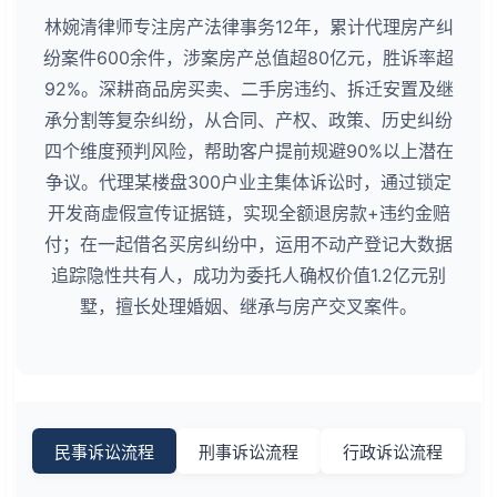
林婉清律师专注房产法律事务12年，累计代理房产纠
纷案件600余件，涉案房产总值超80亿元，胜诉率超
92%。深耕商品房买卖、二手房违约、拆迁安置及继
承分割等复杂纠纷，从合同、产权、政策、历史纠纷
四个维度预判风险，帮助客户提前规避90%以上潜在
争议。代理某楼盘300户业主集体诉讼时，通过锁定
开发商虚假宣传证据链，实现全额退房款+违约金赔
付；在一起借名买房纠纷中，运用不动产登记大数据
追踪隐性共有人，成功为委托人确权价值1.2亿元别
墅，擅长处理婚姻、继承与房产交叉案件。
民事诉讼流程
刑事诉讼流程
行政诉讼流程