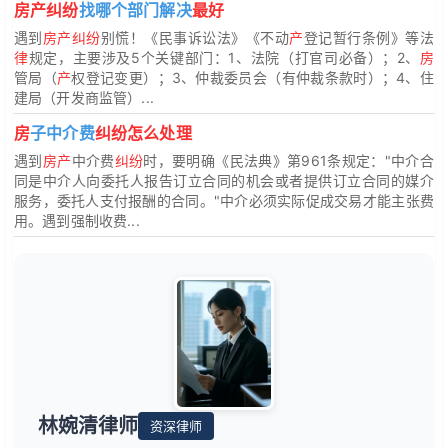
房产纠纷
找哪个部门解决
最好
遇到
房产纠纷
别慌！《民事诉讼法》《不动
产
登记暂行条例》等法
律
规定，主要涉及5个关键部门：1、法院（打官司必备）；2、
房
管局（
产
权登记变更）；3、仲裁委员会（有仲裁条款时）；4、住
建局（开发商监管）...
房
子中介费
纠纷怎么处理
遇到
房产
中介费
纠纷
时，要明确《民法典》第961条规定："中介合
同是中介人向委托人报告订立合同的机会或者提供订立合同的媒介
服务，委托人支付报酬的合同。"中介必须实际促成交易才能主张费
用。遇到强制收费...
林婉清律师
资深律师