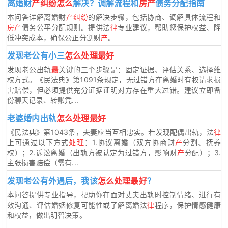
离婚财
产纠纷怎么
解决？调解流程和
房产
债务分配指南
本问答详解离婚财
产纠纷
的解决步骤，包括协商、调解具体流程和
房产
债务公平分配规则。提供法
律
专业建议，帮助您保护权益、降
低冲突成本，确保公正分割财
产
。
发现老公有小三
怎么处理最好
发现老公出轨
最
关键的三个步骤是：固定证据、评估关系、选择维
权方式。《民法典》第1091条规定，无过错方在离婚时有权请求损
害赔偿，但必须提供充分证据证明对方存在重大过错。建议立即备
份聊天记录、转账凭...
老婆婚内出轨
怎么处理最好
《民法典》第1043条，夫妻应当互相忠实。若发现配偶出轨，法
律
上可通过以下方式
处理
：1.协议离婚（双方协商财
产
分割、抚养
权）；2.诉讼离婚（出轨方被认定为过错方，影响财
产
分配）；3.
主张损害赔偿（需有...
发现老公有外遇后，我该
怎么处理最好
？
本问答提供专业指导，帮助你在面对丈夫出轨时控制情绪、进行有
效沟通、评估婚姻修复可能性或了解离婚法
律
程序，保护情感健康
和权益，做出明智决策。