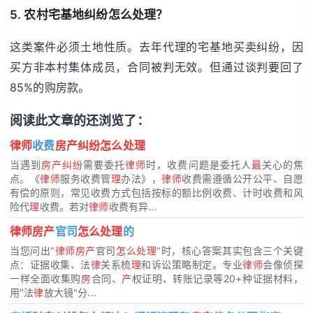
5. 农村宅基地纠纷怎么处理？
这类案件必须土地性质。去年代理的宅基地买卖纠纷，因
买方非本村集体成员，合同被判无效。但通过谈判要回了
85%的购房款。
阅读此文章的还浏览了：
律师
收费
房产纠纷怎么处理
当遇到
房产纠纷
需要委托
律师
时，收费问题是委托人
最
关心的焦
点。《
律师
服务收费管
理
办法》，
律师
收费需遵循公开公平、自愿
有偿的原则，常见收费方式包括按标的额比例收费、计时收费和风
险代
理
收费。若对
律师
收费有异...
律师房产
官司
怎么处理
的
当您问出"
律师房产
官司
怎么处理
"时，核心答案其实包含三个关键
点：证据收集、法
律
关系梳
理
和诉讼策略制定。专业
律师
会像侦探
一样全面收集购
房
合同、
产
权证明、转账记录等20+种证据材料，
用"法
律
放大镜"分...