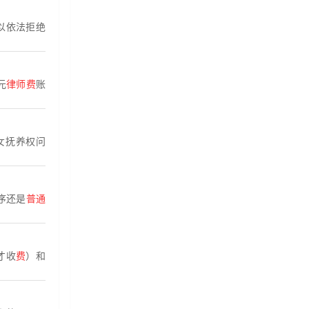
以依法拒绝
元
律师费
账
女抚养权问
序还是
普通
才收
费
）和