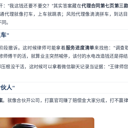
："我这钱还要不要交？"其实答案藏在
代理合同第七页第三
通代理就像打车，上车就跳表；风险代理像滴滴拼车，到达目
不同。
车"
阶段撤诉。这时候律师可能拿着
服务进度清单
来找他："调查
像装修师傅干的活，就算业主突然喊停，该付的水电改造钱还是得
师压根没干活，这时候可以拿着微信聊天记录当证据："王律师
伙人"
案
。就像合伙开公司，打赢官司赚了赔偿金大家分成，打不赢