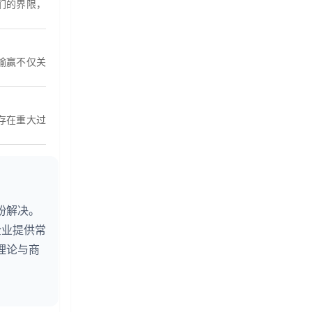
们的界限，
输赢不仅关
存在重大过
纷解决。
企业提供常
理论与商