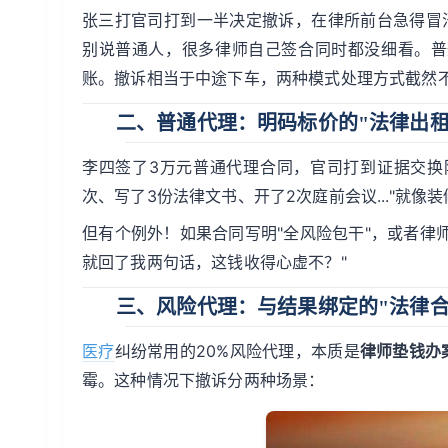
张三打官司打到一半决定撤诉，在律所前台急得冒汗
别说普通人，很多律师自己签合同时都没细看。普
账。撤诉相当于中途下车，两种模式处理方式截然
二、普通代理：明码标价的"法律出租
李四签了3万元普通代理合同，官司打到证据交换
次、写了3份法律文书、开了2次庭前会议..."就
但有个例外！如果合同写明"全风险包干"，或者律
就回了我两句话，这钱收得心虚不？"
三、风险代理：与结果绑定的"法律合
医疗
纠纷常用的20%风险代理，本质是
律师垫钱办
霉。这种情况下撤诉分两种场景：