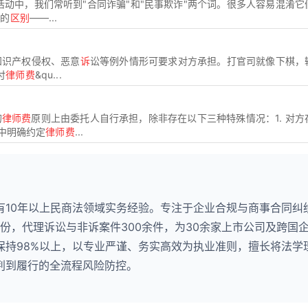
活动中，我们常听到"合同诈骗"和"民事欺诈"两个词。很多人容易混淆它
绳的
区别
——...
知识产权侵权、恶意
诉
讼等例外情形可要求对方承担。打官司就像下棋，
付
律师费
&qu...
的
律师费
原则上由委托人自行承担，除非存在以下三种特殊情况：1. 对方
议中明确约定
律师费
...
有10年以上民商法领域实务经验。专注于企业合规与商事合同纠
0份，代理诉讼与非诉案件300余件，为30余家上市公司及跨国
保持98%以上，以专业严谨、务实高效为执业准则，擅长将法学
判到履行的全流程风险防控。