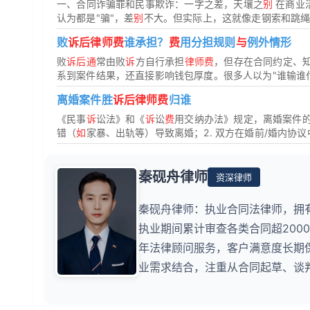
一、合同诈骗罪和民事欺诈：一字之差，天壤之
别
在商业
认为都是"骗"，差
别
不大。但实际上，这就像走钢索和跳
败
诉后律师费
谁承担？
费
用分担规则
与
例外情形
败
诉后通
常由败
诉
方自行承担
律师费
，但存在合同约定、
系到案件结果，还直接影响钱包厚度。很多人以为"谁输谁
离婚案件胜
诉后律师费
归谁
《民事
诉
讼法》和《
诉
讼
费
用交纳办法》规定，离婚案件
错（
如
家暴、出轨等）导致离婚；2. 双方在婚前/婚内协
秦砚舟律师
资深律师
秦砚舟律师：执业合同法律师，拥
执业期间累计审查各类合同超200
年法律顾问服务，客户满意度长期
业需求结合，注重从合同起草、谈