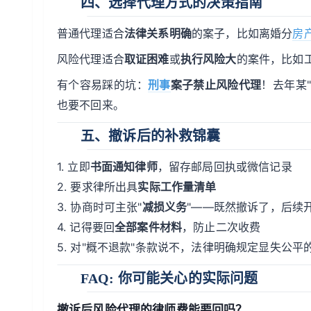
四、选择代理方式的决策指南
普通代理适合
法律关系明确
的案子，比如离婚分
房
风险代理适合
取证困难
或
执行风险大
的案件，比如
有个容易踩的坑：
刑事
案子禁止风险代理
！去年某
也要不回来。
五、撤诉后的补救锦囊
1. 立即
书面通知律师
，留存邮局回执或微信记录
2. 要求律所出具
实际工作量清单
3. 协商时可主张"
减损义务
"——既然撤诉了，后续
4. 记得要回
全部案件材料
，防止二次收费
5. 对"概不退款"条款说不，法律明确规定显失公平
FAQ: 你可能关心的实际问题
撤诉后风险代理的律师费能要回吗？