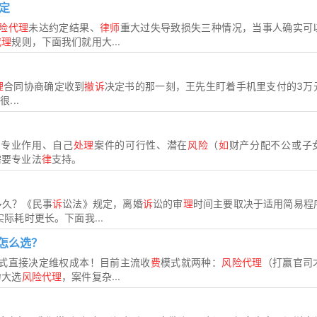
定
险代理
未达约定结果、
律师
重大过失导致损失三种情况，当事人确实可
代理
规则，下面我们就用大...
理
合同协商确定收到
撤诉
决定书的那一刻，王先生盯着手机里支付的3万
...
的专业作用、自己
处理
案件的可行性、潜在
风险
（
如
财产分配不公或子
需要专业法
律
支持。
多久？《民事
诉
讼法》规定，离婚
诉
讼的审
理
时间主要取决于适用简易程
际耗时更长。下面我...
怎么选？
式直接决定维权成本！目前主流收
费
模式就两种：
风险代理
（打赢官司
力大选
风险代理
，案件复杂...