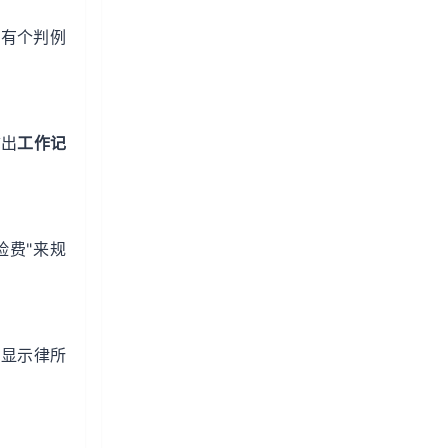
院有个判例
拿出
工作记
险费"来规
例显示律所