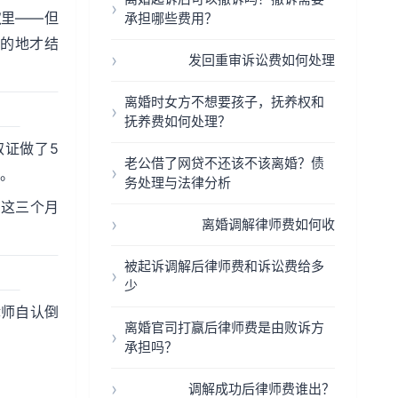
款
里——但
承担哪些费用？
的地才结
发回重审诉讼费如何处理
离婚时女方不想要孩子，抚养权和
抚养费如何处理？
取证做了5
老公借了网贷不还该不该离婚？债
结。
务处理与法律分析
您这三个月
离婚调解律师费如何收
被起诉调解后律师费和诉讼费给多
少
律师自认倒
离婚官司打赢后律师费是由败诉方
承担吗？
调解成功后律师费谁出？