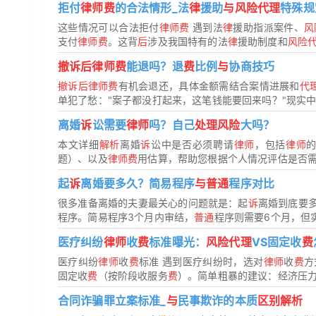
拒付
律师费
的合法情形_法
律
援助
与风险代理
特殊规
这些情况可以合法拒付
律师费
遇到法
律
援助指派案件、
风
支付
律师费
。这背
后
涉及我国特有的法
律
援助制度和
风险
撤诉后律师费
能退吗？退
费
比例
与
协商技巧
撤诉后律师费
有机会退还，具体金额需结合案情进展和
代
单犯了愁："案子都没打起来，这笔钱能要回来吗？"现实中很
离婚
诉
讼需要
律师
吗？自己
处理风险
大吗？
本文详细
解析
离婚
诉
讼中是否必须聘请
律师
，包括
律师
题）、以及
律师费
用估算，帮助您根据个人情况评估是否
起
诉
离婚要多久？简易程序
与普通
程序对比
很多准备离婚的夫妻最关心的问题就是：起
诉
离婚到底要
程序。简易程序3个月内审结，
普通
程序则需要6个月，但实
医疗纠纷
律师
收
费
标准曝光：
风险代理
VS固定收
费
医疗纠纷
律师
收
费
标准 遇到医疗纠纷时，选对
律师
收
费
方
固定收
费
（按阶段收服务
费
）。简单粗暴的建议：经济压
合同诈骗罪立案标准_
与
民事欺诈的本质
区别解析