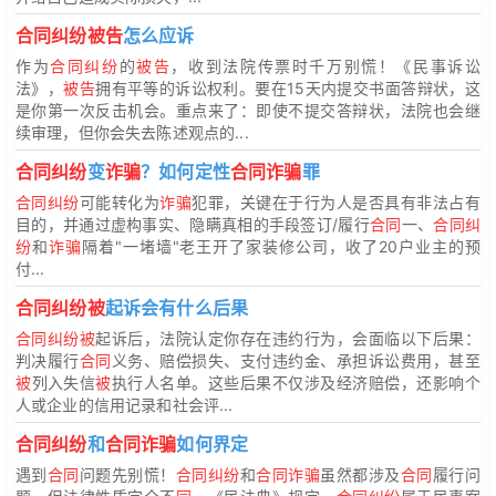
合同纠纷被告
怎么应诉
作为
合同纠纷
的
被告
，收到法院传票时千万别慌！《民事诉讼
法》，
被告
拥有平等的诉讼权利。要在15天内提交书面答辩状，这
是你第一次反击机会。重点来了：即使不提交答辩状，法院也会继
续审理，但你会失去陈述观点的...
合同纠纷
变
诈骗
？如何定性
合同诈骗
罪
合同纠纷
可能转化为
诈骗
犯罪，关键在于行为人是否具有非法占有
目的，并通过虚构事实、隐瞒真相的手段签订/履行
合同
一、
合同纠
纷
和
诈骗
隔着"一堵墙"老王开了家装修公司，收了20户业主的预
付...
合同纠纷被
起诉会有什么后果
合同纠纷被
起诉后，法院认定你存在违约行为，会面临以下后果：
判决履行
合同
义务、赔偿损失、支付违约金、承担诉讼费用，甚至
被
列入失信
被
执行人名单。这些后果不仅涉及经济赔偿，还影响个
人或企业的信用记录和社会评...
合同纠纷
和
合同诈骗
如何界定
遇到
合同
问题先别慌！
合同纠纷
和
合同诈骗
虽然都涉及
合同
履行问