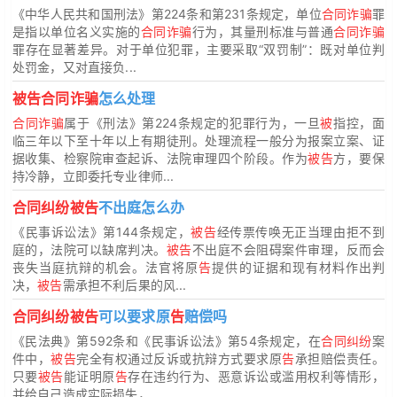
《中华人民共和国刑法》第224条和第231条规定，单位
合同诈骗
罪
是指以单位名义实施的
合同诈骗
行为，其量刑标准与普通
合同诈骗
罪存在显著差异。对于单位犯罪，主要采取“双罚制”：既对单位判
处罚金，又对直接负...
被告合同诈骗
怎么处理
合同诈骗
属于《刑法》第224条规定的犯罪行为，一旦
被
指控，面
临三年以下至十年以上有期徒刑。处理流程一般分为报案立案、证
据收集、检察院审查起诉、法院审理四个阶段。作为
被告
方，要保
持冷静，立即委托专业律师...
合同纠纷被告
不出庭怎么办
《民事诉讼法》第144条规定，
被告
经传票传唤无正当理由拒不到
庭的，法院可以缺席判决。
被告
不出庭不会阻碍案件审理，反而会
丧失当庭抗辩的机会。法官将原
告
提供的证据和现有材料作出判
决，
被告
需承担不利后果的风...
合同纠纷被告
可以要求原
告
赔偿吗
《民法典》第592条和《民事诉讼法》第54条规定，在
合同纠纷
案
件中，
被告
完全有权通过反诉或抗辩方式要求原
告
承担赔偿责任。
只要
被告
能证明原
告
存在违约行为、恶意诉讼或滥用权利等情形，
并给自己造成实际损失，...