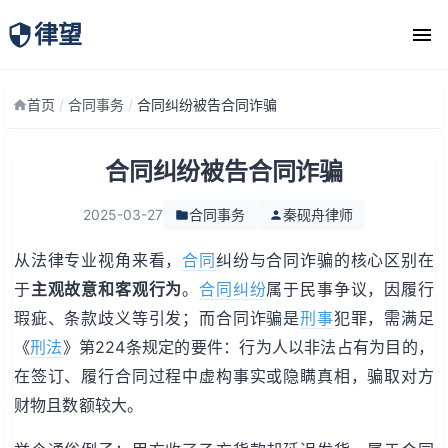
律望
律师团队
首页
/
合同事务
/
合同纠纷被告合同诈骗
合同纠纷被告合同诈骗
2025-03-27
合同事务
秦砚舟律师
从法律专业视角来看，
合同
纠纷与合同诈骗的核心区别在
于
主观故意和客观行为
。
合同纠纷
属于民事争议，因履行
瑕疵、条款歧义等引发；而合同诈骗是
刑事
犯罪，需满足
《
刑法
》第224条规定的要件：行为人以非法占有为目的，
在签订、履行合同过程中虚构事实或隐瞒真相，骗取对方
财物且数额较大。