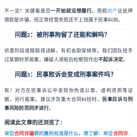
不一定！关键看是否
一开始就没想履行
。用假
房产
证抵押
借款是诈骗，但正常经营失败还不上钱属于民事纠纷。
问题2：被刑事拘留了还能和解吗？
侦查阶段退赔取得谅解，有机会取保候审。我们团队经手
过某钢材贸易案，嫌疑人退赃后检察院作出
不起诉决定
。
问题3：民事败诉会变成刑事案件吗？
有！对方在民事诉讼中发现你伪造公章、虚构资质等证
据，另行报案。建议涉及重大合同纠纷时，
民事应诉与刑
事风险防范同步进行
。
阅读此文章的还浏览了：
单位
合同诈骗
罪的量刑标准是什么，想了解：单位
合同诈骗