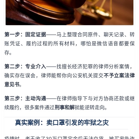
第一步：固定证据
——马上整理合同原件、聊天记录、转
账凭证、履约过程的所有材料，哪怕是微信语音都要保
存。
第二步：专业介入
——找擅长经济犯罪的律师分析案情，
确实存在误会，律师能帮你向公安机关提交
不予立案法律
意见书
。
第三步：主动沟通
——在律师指导下与对方协商还款或继
续履约，很多案件通过
刑事和解
就能逆转走向。
真实案例：卖口罩引发的牢狱之灾
疫情时，老王收了30万口罩定金后无法交货，被买家告诈