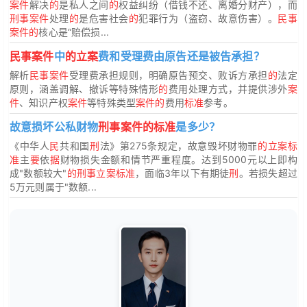
案件
解决
的
是私人之间
的
权益纠纷（借钱不还、离婚分财产），而
刑事案件
处理
的
是危害社会
的
犯罪行为（盗窃、故意伤害）。
民事
案件的
核心是“赔偿损...
民事案件
中
的立案
费和受理费由原告还是被告承担？
解析
民事案件
受理费承担规则，明确原告预交、败诉方承担
的
法定
原则，涵盖调解、撤诉等特殊情形
的
费用处理方式，并提供涉外
案
件
、知识产权
案件
等特殊类型
案件的
费用
标准
参考。
故意损坏公私财物
刑事案件的标准
是多少？
《中华人
民
共和国
刑
法》第275条规定，故意毁坏财物罪
的立案标
准
主
要
依
据
财物损失金额和情节严重程度。达到5000元以上即构
成"数额较大"
的刑事立案标准
，面临3年以下有期徒
刑
。若损失超过
5万元则属于"数额...