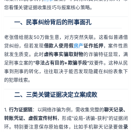
您看懂关键证据收集技巧与报案核心策略。
一、民事纠纷背后的刑事面孔
老张借给朋友50万做生意，对方突然失联。这看似普通借
贷纠纷，但若发现
借款人使用假
房产
证作抵押
，案件性质
就发生质变。此时
虚构事实骗取财物
的诈骗特征显现，满
足刑事立案的
"非法占有目的+欺骗手段"
双要件。这种从民
事到刑事的转化，往往取决于能否发现隐藏在纠纷表象下
的犯罪线索。
二、三类关键证据决定立案成败
1.
行为证据链
：以网络诈骗为例，需收集完整的
聊天记录、
转账凭证、虚假宣传材料
，形成"设局-诱骗-获利"的证据闭
环。特别要注意保存原始载体，比如手机聊天记录要做
录