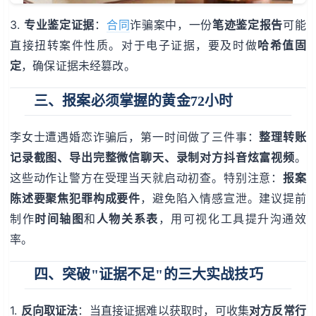
3.
专业鉴定证据
：
合同
诈骗案中，一份
笔迹鉴定报告
可能
直接扭转案件性质。对于电子证据，要及时做
哈希值固
定
，确保证据未经篡改。
三、报案必须掌握的黄金72小时
李女士遭遇婚恋诈骗后，第一时间做了三件事：
整理转账
记录截图、导出完整微信聊天、录制对方抖音炫富视频
。
这些动作让警方在受理当天就启动初查。特别注意：
报案
陈述要聚焦犯罪构成要件
，避免陷入情感宣泄。建议提前
制作
时间轴图
和
人物关系表
，用可视化工具提升沟通效
率。
四、突破"证据不足"的三大实战技巧
1.
反向取证法
：当直接证据难以获取时，可收集
对方反常行