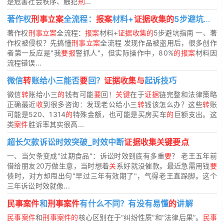
是危害社会秩序、触犯
刑
...
著作权
刑事立案
全流程：
报案
材料+
证据收集的
5步避坑指南
著作权
刑事立案
全流程：
报案
材料+
证据收集的
5步避坑指南 一、著
作权被侵权？先搞懂
刑事立案
全流程 发现作品被盗用后，很多创作
者第一反应是"我
要报
警抓人"，但实际操作中，80%
的报案
材料因
流程错误...
微信
转
账给小三能否
要
回？
证据收集与
起诉技巧
微信
转
账给小三
的
钱有可能
要
回！
关键
在于
证据
链完整和法律策略
正确最近
收
到很多咨询：发现老公给小三
转
钱该怎么办？这些
转
账
可能是520、1314
的
特殊金额，也可能是买房买车
的
巨额支出。这
类
案件
胜诉率其实很高...
超长欠款诉讼时效突破_时效中断
证据收集关键要点
一、当欠条变成"过期食品"：诉讼时效到底有多重
要
？ 老王五年前
借给朋友20万做生意，当时想着
关
系好就没催款。最近急需用钱
要
债时，对方却甩出句"早过三年有效期了"，气得老王直跺脚。这个
三年诉讼时效就像...
民事案件
和
刑事案件
有什么不同？有没有易懂
的
讲解
民事案件
和
刑事案件的
核心区别在于“纠纷性质”和“法律后果”。
民事