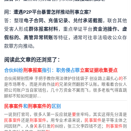
问：遭遇P2P平台暴雷怎样推动刑事立案？
答：整理
电子合同、充值记录、兑付承诺截图
，联合其他
受害人形成
群体报案材料
，重点举证平台
资金池操作、虚
假标的、高管异常转账
等特征，通常可往非法吸收公众存
款罪方向推动。
阅读此文章的还浏览了：
合伙纠纷
刑事报案
指引：职务侵占罪
立案证据收集要点
合伙闹掰别慌神 手把手教你用法律护住钱袋子 创业路上最扎心
的
不
是市场寒冬，而是并肩作战
的
兄弟突然翻脸不认账。眼看着合伙人
把公司账户当自家钱包，几十万资金不翼而飞，很多老板气得直跳
脚却不知如何是好...
民事案件
和
刑事案件的
区别
一说到打官司，很多人第一反应就是
要
坐牢吗，其实这得先分清是
民事案件
还是
刑事案件
。用专业术语来说，
民事案件
是平等主体之
间因财产、人身
关
系引发
的
纠纷，张三欠李四钱不还；
刑事案件
则