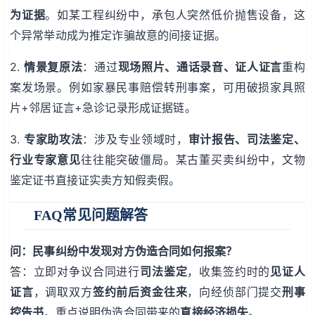
为证据
。如某工程纠纷中，承包人突然低价抛售设备，这
个异常举动成为推定诈骗故意的间接证据。
2.
情景复原法
：通过
现场照片、通话录音、证人证言
重构
案发场景。例如家暴民事赔偿转刑事案，可用破损家具照
片+邻居证言+急诊记录形成证据链。
3.
专家助攻法
：涉及专业领域时，
审计报告、司法鉴定、
行业专家意见
往往能突破僵局。某古董买卖纠纷中，文物
鉴定证书直接证实卖方知假卖假。
FAQ常见问题解答
问：民事纠纷中发现对方伪造合同如何报案？
答：立即对争议合同进行
司法鉴定
，收集签约时的
见证人
证言
，调取双方
签约前后资金往来
，向经侦部门提交
刑事
控告书
，重点说明伪造合同带来的
直接经济损失
。