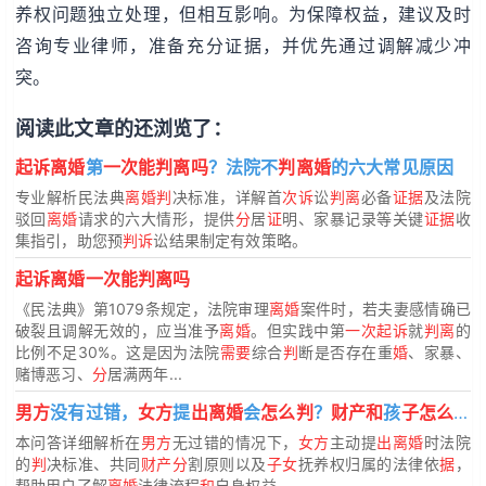
养权问题独立处理，但相互影响。为保障权益，建议及时
咨询专业律师，准备充分证据，并优先通过调解减少冲
突。
阅读此文章的还浏览了：
起诉离婚
第
一次能判离吗
？法院不
判离婚
的六大常见原因
专业解析民法典
离婚判
决标准，详解首
次诉
讼
判离
必备
证据
及法院
驳回
离婚
请求的六大情形，提供
分
居
证
明、家暴记录等关键
证据
收
集指引，助您预
判诉
讼结果制定有效策略。
起诉离婚一次能判离吗
《民法典》第1079条规定，法院审理
离婚
案件时，若夫妻感情确已
破裂且调解无效的，应当准予
离婚
。但实践中第
一次起诉
就
判离
的
比例不足30%。这是因为法院
需要
综合
判
断是否存在重
婚
、家暴、
赌博恶习、
分
居满两年...
男方
没有过错，
女方
提
出离婚
会
怎么判
？
财产和
孩
子怎么分
本问答详细解析在
男方
无过错的情况下，
女方
主动提
出离婚
时法院
的
判
决标准、共同
财产分
割原则以及
子女
抚养权归属的法律依
据
，
帮助用户了解
离婚
法律流程
和
自身权益。