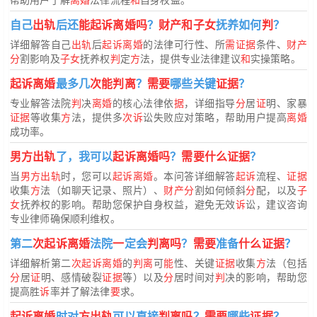
自己
出轨
后还
能起诉离婚吗
？
财产和子女
抚养如何
判
？
详细解答自己
出轨
后
起诉离婚
的法律可行性、所
需证据
条件、
财产
分
割影响及
子女
抚养权
判
定
方
法，提供专业法律建议
和
实操策略。
起诉离婚
最多几
次能判离
？
需要
哪些关键
证据
？
专业解答法院
判
决
离婚
的核心法律依
据
，详细指导
分
居
证
明、家暴
证据
等收集
方
法，提供多
次诉
讼失败应对策略，帮助用户提高
离婚
成功率。
男方出轨
了，我可以
起诉离婚吗
？
需要什么证据
？
当
男方出轨
时，您可以
起诉离婚
。本问答详细解答
起诉
流程、
证据
收集
方
法（如聊天记录、照片）、
财产分
割如何倾斜
分
配，以及
子
女
抚养权的影响。帮助您保护自身权益，避免无效
诉
讼，建议咨询
专业律师确保顺利维权。
第二
次起诉离婚
法院
一
定会
判离吗
？
需要
准备
什么证据
？
详细解析第二
次起诉离婚
的
判离
可
能
性、关键
证据
收集
方
法（包括
分
居
证
明、感情破裂
证据
等）以及
分
居时间对
判
决的影响，帮助您
提高胜
诉
率并了解法律
要
求。
起诉离婚
时对
方出轨
可以直接
判离吗
？
需要
哪些
证据
？