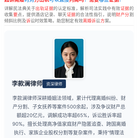
详解民法典关于
出轨证据
的认定标准，解析司法实践中有效
证据
的
收集
要
点，提供酒店记录、聊天
证据
的合法性指引，说明
财产分
割
倾斜比例及
诉
讼时效策略，助您制定有效
离婚诉
讼
方
案。
李款澜律师
资深律师
李款澜律师深耕婚姻法领域，累计代理离婚纠纷、财
产分割、子女抚养等案件500余起，涉及争议财产总
额超20亿元，调解成功率超65%，诉讼胜诉率超
90%。擅长处理高净值家庭财产隐匿追查、跨国离婚
执行、家族企业股权分割等复杂案件，秉持"情理法