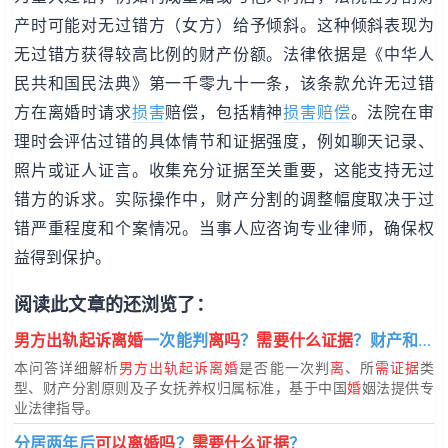
产时可能对无过错方（女方）给予倾斜。这种倾斜表现为
无过错方获得较高比例的财产份额。法律依据是《中华人
民共和国民法典》第一千零九十一条，该条款允许无过错
方在离婚时请求
损害
赔偿，包括精神
损害赔偿
。法院在审
理时会评估过错的具体情节和证据强度，例如聊天记录、
照片或证人证言。收集充分证据至关重要，这能支持无过
错方的诉求。实际操作中，财产分割的调整幅度取决于过
错严重程度和个案情况。当事人应咨询专业律师，确保权
益得到保护。
阅读此文章的还浏览了：
男方出轨起诉离婚
一次能判
离吗
？
需要什么证据
？财产和子女怎
本问答详细解析
男方出轨起诉离婚
是否能一次判
离
、所
需证据
类
型、财产分割原则及子女抚养权归属标准，基于中国
婚
姻法提供专
业法律指导。
分居两年后
可以离婚吗
？
需要什么证据
？