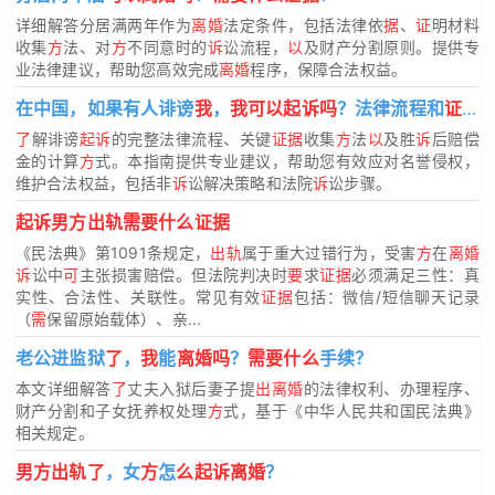
详细解答分居满两年作为
离婚
法定条件，包括法律依
据
、
证
明材料
收集
方
法、对
方
不同意时的
诉
讼流程，
以
及财产分割原则。提供专
业法律建议，帮助您高效完成
离婚
程序，保障合法权益。
在中国，如果有人诽谤
我
，
我可以起诉吗
？法律流程和
证据要
了
解诽谤
起诉
的完整法律流程、关键
证据
收集
方
法
以
及胜
诉
后赔偿
金的计算
方
式。本指南提供专业建议，帮助您有效应对名誉侵权，
维护合法权益，包括非
诉
讼解决策略和法院
诉
讼步骤。
起诉男方出轨需要什么证据
《民法典》第1091条规定，
出轨
属于重大过错行为，受害
方
在
离婚
诉
讼中
可
主张损害赔偿。但法院判决时
要
求
证据
必须满足三性：真
实性、合法性、关联性。常见有效
证据
包括：微信/短信聊天记录
（
需
保留原始载体）、亲...
老公进监狱
了
，
我
能
离婚吗
？
需要什么
手续？
本文详细解答
了
丈夫入狱后妻子提
出离婚
的法律权利、办理程序、
财产分割和子女抚养权处理
方
式，基于《中华人民共和国民法典》
相关规定。
男方出轨了
，女
方
怎
么起诉离婚
？