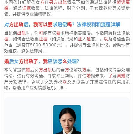
本问答详细解答女
方
在
男方出轨
情况下如何通过法律途径
起诉离
婚
，涵盖
证据
收集、法律流程、财产分割、子女抚养权等关键步
骤，并提供专业律师建议。
对
方出轨
后，
我可以要
求赔偿
吗
？法律权利和流程详解
当配偶
出轨
时，你
可
能有权
要
求精神损害赔偿。本指南解释法律依
据
、如何合法收集
证据
（如通信记录和
证
人
证
言），
以
及赔偿金额
范围（通常在5000-50000元），并提供专业律师建议，帮助你有
效维权，避免法律风...
婚
后女
方出轨了
，
我
应该怎
么
处理？
本问答提供
婚
后女
方出轨
后的全
方
位解决
方
案，包括如何冷静处理
情绪、进行有效沟通、寻求专业帮助、评估
婚
姻未来、
了
解
离婚
财
产分割法律、争取子女抚养权
以
及原谅妻子并重建信任的实用策
略，帮助用户应对情感危机、法...