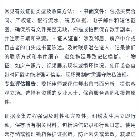
常见有效证据类型及收集方法： -
书面文件
：包括买卖合
同、产权证、银行流水、税务单据、电子邮件和短信截
图。确保所有文件完整无缺，扫描或拍照保存数字副本，
并注明日期和来源。 -
证人证言
：涉及邻居、房产中介或
目击者的口头或书面陈述。及时联系潜在证人，记录他们
的联系方式和事件细节，避免拖延导致记忆模糊。 -
物
证
：如房产照片、视频展示现状或损坏情况，使用设备自
带时间戳功能增强可信度。现场录制时需遵守隐私法规。 -
专业评估报告
：委托律师或评估师出具书面分析，提供客
观立场。选择有资质的专业人士，保留服务合同和报告原
件。
证据收集过程强调及时性和完整性。纠纷发生后立即行
动，保存所有相关材料，包括通信记录和行动日志。使用
云存储或物理锁箱保护证据链，防止丢失或篡改。获取证