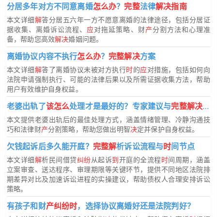
分居多年对方不同意离婚
怎么办
？
完整
法律
解决指南
本文详细
解
答分居五六年一方不愿意离婚的法律途径，包括分居证
据收集、离婚诉讼流程、
应
对拖延策略、财
产
分割方法和心理准
备，帮助您高效
解决
婚姻问题。
离婚协议内容不执行
怎么办
？
完整解决
方案
本文详细
解
答了离婚协议未被对方执行
时
的
应
对措施，包括如何向
法院申请强制执行、可能的法律后果以及所需证据收集方法，帮助
用户有效维护自身权益。
老婆出轨了
该怎么
处理才是最好的？专家建议与
完整解决
方
本文提供老婆出轨后的最佳处理方式，涵盖情绪管理、冷静沟通技
巧和法律财
产
分割策略，帮助您做出明智
决
定并保护自身权益。
欠钱起诉后多久能开庭？
完整解
析诉讼流程与
时
间节点
本文详细
解
析民间借贷
纠纷
从起诉
到
开庭的全流程
时
间周期，涵盖
立案审查、送达程序、审理期限等关键环节，提供不同地区法院排
期差异对比及加速诉讼进程的实操建议，帮助债权人合理安排诉讼
策略。
有孩子和财
产纠纷时
，选择协议离婚好还是法院判好？