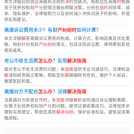
本文详细比较协议离婚和法院判
决
的优缺点，帮助您在离婚
时
根据
孩子抚养权和财
产
分割情况做出明智
决
策。分析包括
时
间效率、成
本、隐私保护、法律强制力以及如何减少冲突对孩子的影响，并提
供实用建议。
离婚诉讼费用多少？有财
产纠纷时
如何计算？
本文详细
解
答离婚诉讼费用的构成、计算方式、影响因素及优化策
略，特别针对有财
产纠纷
的情况，包括法院诉讼费、律师费和其他
相关成本。
老公不给生活费
怎么办
？实用
解决指南
面对老公不给生活费的问题，本
指南
提供专业沟通技巧、法律权益
解
读和财务独立策略，帮助您化
解
婚姻财务危机，维护个人权益，
重建家庭和谐。
离婚对方不配合
怎么办
？法律
解决指南
当离婚对方拒绝合作
时
，本
指南
详细
解
析如何通过诉讼强制离婚、
处理子女抚养权和财
产
分割问题。提供证据收集技巧、法律程序步
骤和实用建议，帮助您高效
解决纠纷
，保护自身权益，避免延误离
婚进程。