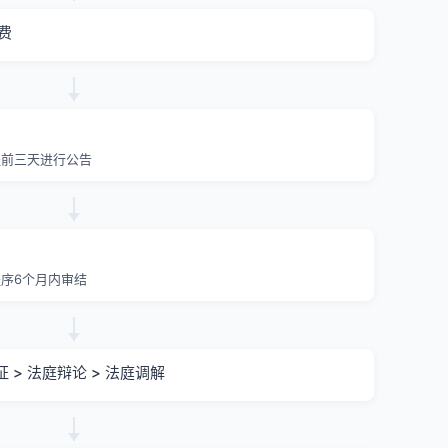
费
提前三天进行公告
序6个月内审结
证 > 法庭辩论 > 法庭调解