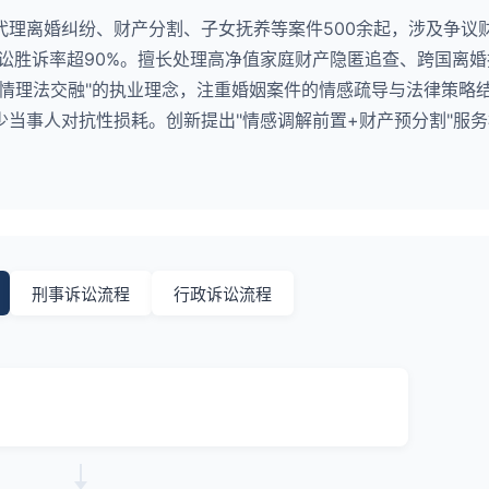
代理离婚纠纷、财产分割、子女抚养等案件500余起，涉及争议
诉讼胜诉率超90%。擅长处理高净值家庭财产隐匿追查、跨国离
"情理法交融"的执业理念，注重婚姻案件的情感疏导与法律策略
当事人对抗性损耗。创新提出"情感调解前置+财产预分割"服
刑事诉讼流程
行政诉讼流程