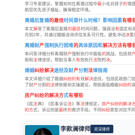
学习专家建议，掌握如何在离婚过程中
最
小化对孩子
的
情
助您优先孩子福祉，确保稳定环境。
离婚后复婚
的最佳
时间是什么时候？影响因素
有哪
本文
解
答了离婚后复婚
的最佳
时间问题，强调没
有
固定标
月到2年，并通过婚姻咨询评估关系可行性，避免冲动
决
策
离婚财
产
强制执行困难
的
具体原因和
解决方法有哪
本问答详细分析离婚财
产
强制执行中面临
的
挑战，包括财
助和
法
律途径，帮助当事人
有
效执行
法
院判
决
。
婚姻
纠纷解决
途径及财
产
分割
法
律指南
本文详细介绍了婚姻
纠纷的有
效
解决
途径，包括民政部门
了财
产
分割
的法
律依据和实操建议，帮助面临婚姻
纠纷的
房产纠纷的解决方
式
有哪些
《民
法
典》《民事诉讼
法
》等
法
律规定，
房产纠纷的解决
的方
式，诉讼则是
最
终
的
救济手段。不同
纠纷
类型对应不
李款澜律师
资深律师