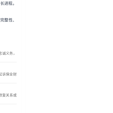
拖长进程。
据完整性、
。
忠诚义务，
起诉保全财
修复关系或