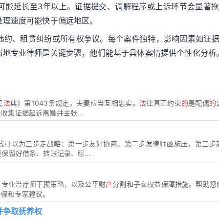
可能延长至3年以上。证据提交、调解程序或上诉环节会显著
处理速度可能快于偏远地区。
违约、租赁纠纷或所有权争议。每个案件独特，影响因素如证
当地专业律师是关键步骤，他们能基于具体案情提供个性化分析
民
法
典》第1043条规定，夫妻应当互相忠实。
法
律真正约束
的
是配偶
的
收集证据起诉离婚并主张...
式可以为三步走战略：第一步友好协商，第二步发律师函施压，第三步
保留好借条、转账记录、聊...
、专业治疗师干预策略，以及公平财
产
分割和子女权益保障措施。帮助您
步骤和专家建议。
并争取抚养权