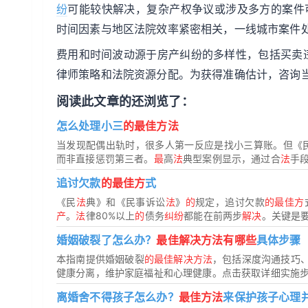
纷
可能较快解决，复杂产权争议或涉及多方的案件
时间因素与地区法院效率紧密相关，一线城市案件
费用和时间波动源于房产纠纷的多样性，包括买卖
律师策略和法院资源分配。为获得准确估计，咨询
阅读此文章的还浏览了：
怎么处理小三
的最佳方法
当发现配偶出轨时，很多人第一反应是找小三算账。但《
而非直接惩罚第三者。
最
高
法
典型案例显示，通过合
法
手段
追讨欠款
的最佳方
式
《民
法
典》和《民事诉讼
法
》
的
规定，追讨欠款
的最佳方
产
。
法
律80%以上
的
债务
纠纷
都能在前两步
解决
。关键是要
婚姻破裂了怎么办？
最佳解决方法有哪些
具体步骤
本指南提供婚姻破裂
的最佳解决方法
，包括深度沟通技巧
健康分离，维护家庭福祉和心理健康。点击获取详细实施
离婚舍不得孩子怎么办？
最佳方法
来保护孩子心理