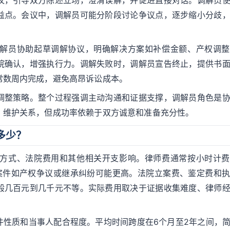
议，引导双方陈述立场，澄清误解，并促进直接对话。调解员
益点。会议中，调解员可能分阶段讨论争议点，逐步缩小分歧
解员协助起草调解协议，明确解决方案如补偿金额、产权调整
院确认，增强执行力。调解失败时，调解员宣告终止，提供书
常数周内完成，避免高昂诉讼成本。
调整策略。整个过程强调主动沟通和证据支撑，调解员角色是
，维护关系，但成功率依赖于双方诚意和准备充分性。
多少？
方式、法院费用和其他相关开支影响。律师费通常按小时计费
复杂案件如产权争议或继承纠纷可能更高。法院立案费、鉴定费和
般几百元到几千元不等。实际费用取决于证据收集难度、律师
件性质和当事人配合程度。平均时间跨度在6个月至2年之间，