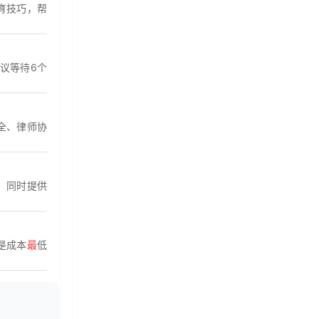
育技巧，帮
议等待6个
全、律师协
，同时提供
是成本
最
低