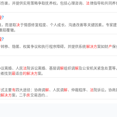
感伤害，并提供实用策略争取抚养权。包括心理咨询、
法
律指导和共同养
些
？
准，而是取
决
于情感修复程度、个人成长、沟通改善等关键因素。专家建
重蹈覆辙。
些
？
产
转移、隐匿、权属争议和执行程序障碍，并提供系统
解决方
案如财
产
保
协议离婚、人民
法
院诉讼离婚、基层调
解
组织调
解
及公安机关紧急处置等
读者找到
最
适合
的解决方
案。
方
式主要
有
四大途径：协商调
解
、人民调
解
、仲裁程序、
法
院诉讼。协商
同
解决方
案，二手
房
交易违约...