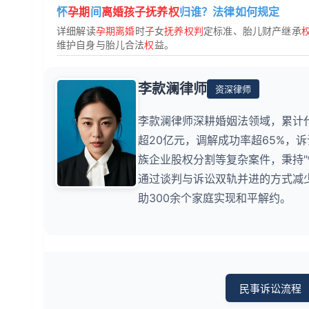
怀
孕期
间
离婚孩子抚养权
归谁？法律如何规定
详细解读
孕期离婚
时
子
女
抚养权判
定标准、胎儿财产继承
维护自身与胎儿合法
权
益。
李款澜律师
资深律师
李款澜律师深耕婚姻法领域，累计
超20亿元，调解成功率超65%，
族企业股权分割等复杂案件，秉持
通过谈判与诉讼双轨并进的方式减少
助300余个家庭实现和平解约。
民事诉讼流程