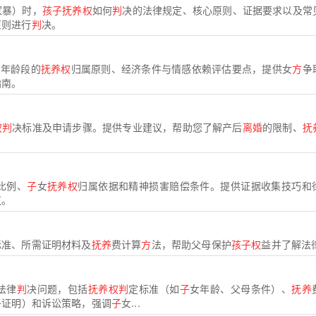
家暴）时，
孩子抚养权
如何
判
决的法律规定、核心原则、证据要求以及常
原则进行
判
决。
同年龄段的
抚养权
归属原则、经济条件与情感依赖评估要点，提供女
方
争
指南。
权判
决标准及申请步骤。提供专业建议，帮助您了解产后
离婚
的限制、
抚
比例、
子
女
抚养权
归属依据和精神损害赔偿条件。提供证据收集技巧和
议。
标准、所需证明材料及
抚养
费计算
方
法，帮助父母保护
孩子权
益并了解法
法律
判
决问题，包括
抚养权判
定标准（如
子
女年龄、父母条件）、
抚养
子
证明）和诉讼策略，强调
子
女...