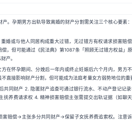
财产。孕期男方出轨导致离婚的财产分割需关注三个核心要素
条，重婚或与他人同居构成重大过错，无过错方有权请求损害赔
偿，但可能通过《民法典》第1087条「照顾无过错方权益」
%财产。
定女方在怀孕期间、分娩后一年内或终止妊娠后六个月内，男方
虽不直接影响财产分割，但可能成为法庭考量女方弱势地位的重
后共同财产 2. 隐匿财产追查可通过银行流水、不动产登记记录等
抚养费请求权 4. 精神损害赔偿主张需提交出轨证据（如聊
损害赔偿→主张多分共同财产→保留子女抚养费追索权。注意