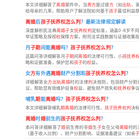
本文详细解答了
离婚
案件中，当
男方
是过错
方
（如
出轨
、
给母亲的几率，帮助用户了解法院如何基于
孩子
最佳利益
离婚
后
孩子抚养权怎么判
？最新法律规定解读
深度解析民法典
离婚子
女
抚养权判
定标准，涵盖0-8岁不
举证策略及探视
权
保障
方
案，附司法实践数据与证据收集
月
子期
间能
离婚
吗？
孩子抚养权怎么判
？
这篇问答详细解答月
子期
间
离婚
的法律可行性、小
孩抚养
略和证据准备，保护您和
孩子
的
权
益。
女
方
有外遇
离婚
财产分割和
孩子抚养权怎么判
？
详细解答女
方出轨离婚
时的法律
判
决规则，包括财产分割
议，帮助您有效维护自身
权
益，避免财产损失和
抚养权
争
哺乳
期
能
离婚
吗？
孩子抚养权怎么判
？
本文详细解答哺乳
期离婚
的法律可行性、
孩子抚养权判
决
离婚
时
婚
前生的
孩子抚养权怎么判
？
本问答详细解答了
婚
前生育的非
婚
生
子
女在父母
离婚
时的
（基于收入比例）、财产分割影响、证据准备建议（如亲