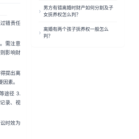
男方有错离婚时财产如何分割及子
女抚养权怎么判？
：过错责任
离婚有两个孩子抚养权一般怎么
判？
偿。需注意
原则影响财
不得提出离
要因素。
途径 3.
天记录、视
诉讼时效为