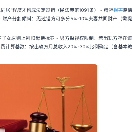
同居"程度才构成法定过错（民法典第1091条） - 精神
损害
赔
 - 财产分割倾斜：无过错方可多分5%-10%夫妻共同财产（需
下子女原则上判归母亲抚养 - 男方探视权限制：若出轨方存在
养费计算基数：按出轨方月总收入20%-30%比例确定（含基本