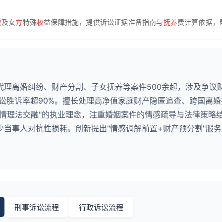
权
及女
方
特殊
权
益保障措施，提供诉讼证据准备指南与
抚养
费计算依据，
代理离婚纠纷、财产分割、子女抚养等案件500余起，涉及争议
诉讼胜诉率超90%。擅长处理高净值家庭财产隐匿追查、跨国离
"情理法交融"的执业理念，注重婚姻案件的情感疏导与法律策略
当事人对抗性损耗。创新提出"情感调解前置+财产预分割"服
刑事诉讼流程
行政诉讼流程