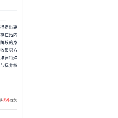
得提出离
方存在婚内
龄阶段的身
意收集男方
受法律特殊
，与抚养权
明
抚养
优势