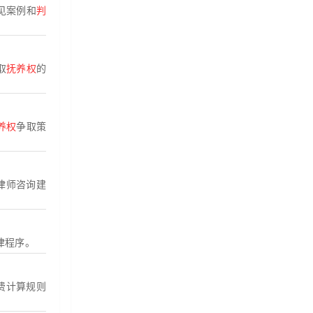
见案例和
判
取
抚养权
的
养权
争取策
律师咨询建
律程序。
费计算规则