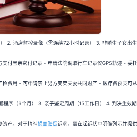
） 2. 酒店监控录像（需连续72小时记录） 3. 非婚生子女出
支付宝亲密付记录 - 申请法院调取行车记录仪GPS轨迹 - 委
产检费用 - 可申请禁止男方变卖夫妻共同财产 - 医疗费预支可
普通程序（6个月） 3. 亲子鉴定周期（15工作日） 4. 判决生效
移资产。对于精神
损害赔偿
诉求，需在起诉状中明确列示并提