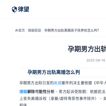
律望
首页
/
婚姻家庭
/
孕期男方出轨离婚孩子抚养权怎么判？
孕期男方出
2025-06-16
孕期男方出轨离婚怎么判
孕期男方出轨引发的
离婚
案件判决主要依据《中华
婚姻
解除可能性分析
- 男方起诉受限期：依据民法
上丧失离婚诉权（家暴/虐待等恶性事件除外） -
程序