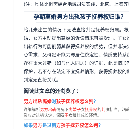
(注：具体比例需结合地域司法实践，北京、上海等
孕期离婚男方出轨孩子抚养权归谁？
胎儿未出生的情况下无法直接判定抚养权归属。根
婚，女方主动提出离婚的诉讼请求可被受理。子女
出轨行为可能削弱其获得抚养权的优势，但并非决
心需求、父母经济能力与居住稳定性、情感支持系
存在重大过错（如与他人同居）的证据，此类情形
保护，若不存在法定不宜抚养情形，获得抚养权的
判定无直接关联。
阅读此文章的还浏览了：
男方出轨离婚
时
孩子抚养权怎么判
？
详细解析
男方出轨
情况下
离婚子
女
抚养权
的
判
决标准，涵
及应对过错认定，保障
子
女最佳成长环境。
如果
男方
是过错
方孩子抚养权怎么判
？