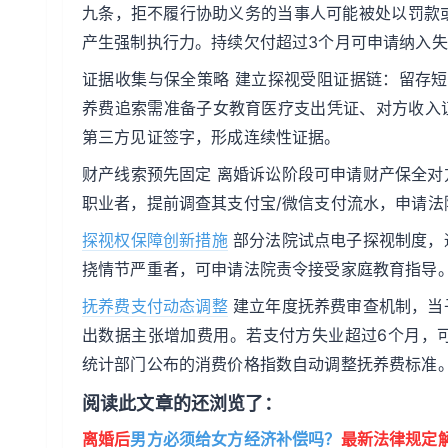
九条，拒不履行协助义务的当事人可能被处以罚款
产生强制执行力。持续欠付超过3个月可申请纳入
证据收集与保全策略 建立探视受阻证据链：留存
养费追索需准备子女教育医疗支出凭证、对方收入
第三方见证签字，形成连续性证据。
财产线索预先固定 离婚诉讼阶段可申请财产保全
职业者，提前调查其支付宝/微信支付流水，申请
探视权保障创新措施
部分法院试点电子探视制度，
挠情节严重者，可申请法院责令接受家庭教育指导
抚养费支付动态调整
建立年度抚养费审查机制，当
出数据主张增加费用。若支付方失业超过6个月，
统计部门公布的消费价格指数自动调整抚养费标准
阅读此文章的还浏览了：
离婚后
男方必须给女方经济补偿吗？
最新法律规定