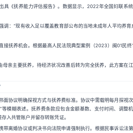
出具《抚养能力评估报告》。数据显示，2022年全国妇联系
强调：“现有收入足以覆盖教育部公布的当地未成年人平均养育
接抚养机会。根据最高人民法院典型案例（2023）闽01民终1
年由母亲主要抚养，待经济状况改善后转为完全抚养，此方案在
？
过书面协议明确探视方式与抚养费标准。协议中需载明每月探视
间”等模糊表述。抚养费条款应包含金额基数、支付时间、调整
费存入共管账户并留存转账凭证。
可携带离婚协议或判决书向法院申请强制执行。根据民事诉讼法