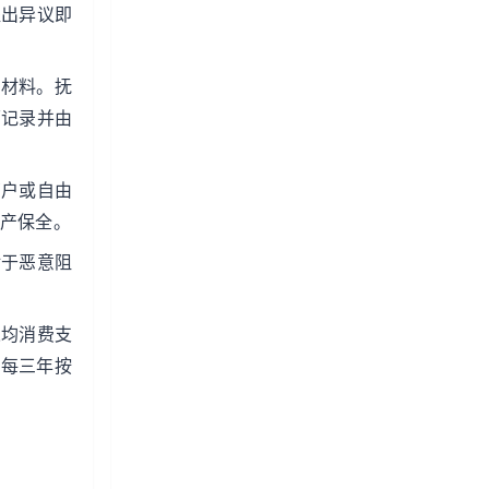
提出异议即
证材料。抚
面记录并由
商户或自由
财产保全。
对于恶意阻
。
人均消费支
定每三年按