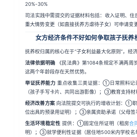
20%-30%
司法实践中需提交的证据材料包括：收入证明、住
重大情势变更（如直接抚养方虐待子女）可申请变
女方经济条件不好如何争取孩子抚养
抚养权归属的核心在于“子女利益最大化原则”，经
法律依据明确
《民法典》第1084条规定不满两
这两个年龄段存在天然优势。
举证抚养能力
重点收集三类证据：①日常照料记
（孩子手写卡片、共同出游影像）；③教育支持材
经济改善方案
向法院提交可执行的增收计划：①职
位出具的预录用证明）；③亲属资助承诺（父母签
生活环境稳定性
提供：①固定住所证明（租房
合
明）；③就学便利性证据（居住地500米内学校名