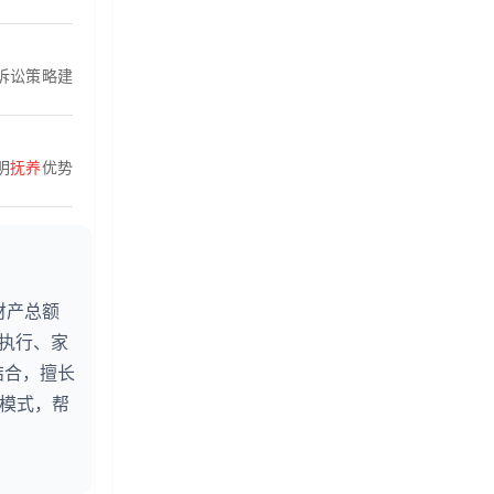
诉讼策略建
明
抚养
优势
财产总额
婚执行、家
结合，擅长
务模式，帮