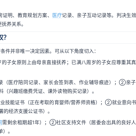
房证明、教育规划方案、
医疗
记录、亲子互动记录等。判决生
更抚养关系。
权？
济条件并非唯一决定因素。可从以下角度切入：
周岁的子女原则上由母亲直接抚养；已满八周岁的子女应尊重其
录（医疗陪同记录、家长会签到表、作业辅导痕迹）；②亲子
料（兴趣班缴费凭证、课外读物购买记录）。
业技能证书（正在考取的育婴师/营养师资格）；②就业意向
署的经济支援公证书）。
同
需剩余租期超1年）；②社区支持文件（居委会出具的良好
单）。