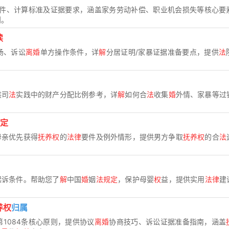
件、计算标准及证据要求，涵盖家务劳动补偿、职业机会损失等核心要
则。
读
场、诉讼
离婚
单方操作条件，详
解
分居证明/家暴证据准备要点，提供
法
供司
法
实践中的财产分配比例参考，详
解
如何合
法
收集
婚
外情、家暴等过
定
母亲优先获得
抚养权
的
法律
要件及例外情形，提供男方争取
抚养权
的合
法
起诉条件。帮助您了
解
中国
婚
姻
法规定
，保护母婴
权
益，提供实用
法律
建
养权
归属
第1084条核心原则，提供协议
离婚
协商技巧、诉讼证据准备指南，涵盖