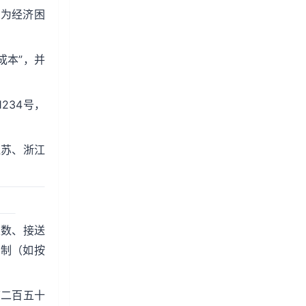
统为经济困
成本”，并
234号，
江苏、浙江
次数、接送
机制（如按
第二百五十