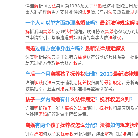
详细
解
析《民
法
典》第1088条关于
离婚
经济补偿的适用条
事人准确理
解
男方支付补偿的
法定
情形与司
法
实践裁量
规
一个人可以单方面办理
离婚
证吗？
最新法律规定解
解
析我国
离婚
证办理
法律
流程，明确协议
离婚
必须双方到
书申请指引，帮助遭遇
婚
姻困境的当事人依
法
维
权
。
离婚
过错方会净身出户吗？
最新法律规定解读
深度
解
析民
法
典关于过错方
离婚
财产分割的具体条款，提
助无过错方争取
最
大财产
权
益。
产
后
一个月
离婚孩子抚养权
归谁？2023
最新法律规
详细
解读
民
法
典关于哺乳期
抚养权
归属的
最新规定
，分析
收集指南，涵盖司
法
裁
判
标准和典型案例参考。
孩子
一岁内
离婚
有什
么法律规定
？
抚养权怎么判
？
详细
解
析
孩子
一岁内
离婚
的
法律
限制、
抚养权
归属原则及
在处理
离婚
问题时做出明智决策。
离婚
有两个
孩子抚养权怎么
分配？
法律
如何
规定抚
针对
离婚
时双
子
女
抚养权
分配问题，详细
解
析《民
法
典》