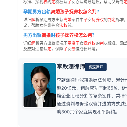
标准、探视
权
约
定
模板及
子
女心理疏导建议，帮助父母制
孕期男方出轨
离婚孩子抚养权怎么判
？
详细
解
析孕期男方出轨
离婚
案件中
子
女
抚养权
的
判定
标准
议，帮助女性维护合
法权
益。
男方出轨
离婚
时
孩子抚养权怎么判
？
详细
解
析男方出轨情况下
离婚子
女
抚养权
的
判
决标准，涵
及应对过错认
定
，保障
子
女
最
佳成长环境。
李款澜律师
资深律师
李款澜律师深耕婚姻法领域，累计
超20亿元，调解成功率超65%，
族企业股权分割等复杂案件，秉持
通过谈判与诉讼双轨并进的方式减少
助300余个家庭实现和平解约。