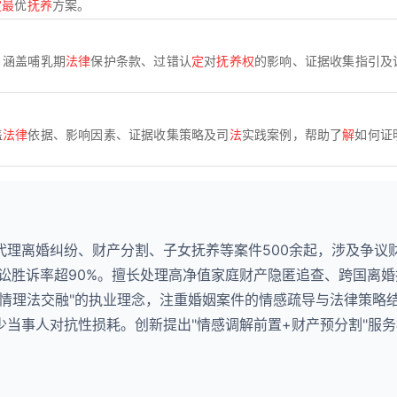
定最
优
抚养
方案。
，涵盖哺乳期
法律
保护条款、过错认
定
对
抚养权
的影响、证据收集指引及
盖
法律
依据、影响因素、证据收集策略及司
法
实践案例，帮助了
解
如何证
代理离婚纠纷、财产分割、子女抚养等案件500余起，涉及争议
诉讼胜诉率超90%。擅长处理高净值家庭财产隐匿追查、跨国离
"情理法交融"的执业理念，注重婚姻案件的情感疏导与法律策略
当事人对抗性损耗。创新提出"情感调解前置+财产预分割"服