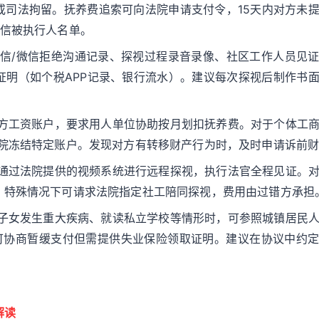
或司法拘留。抚养费追索可向法院申请支付令，15天内对方未
失信被执行人名单。
短信/微信拒绝沟通记录、探视过程录音录像、社区工作人员见
证明（如个税APP记录、银行流水）。建议每次探视后制作书
对方工资账户，要求用人单位协助按月划扣抚养费。对于个体工
法院冻结特定账户。发现对方有转移财产行为时，及时申请诉前
通过法院提供的视频系统进行远程探视，执行法官全程见证。
。特殊情况下可请求法院指定社工陪同探视，费用由过错方承担
子女发生重大疾病、就读私立学校等情形时，可参照城镇居民
可协商暂缓支付但需提供失业保险领取证明。建议在协议中约
。
解读