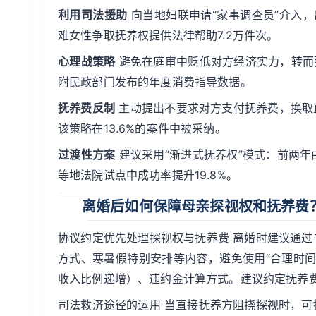
利用司法援助
向当地妇联申请“家事调查员”介入，
难女性争取抚养权提供法律帮助7.2万件次。
心理战策略
避免在庭审中贬低对方经济实力，转而
附民政部门发布的年度消费指导数据。
抚养费反制
主动提出不要求对方支付抚养费，换取直
该策略在13.6%的案件中被采纳。
过渡性方案
建议采用“渐进式抚养权”模式：前两
等地法院试点中成功率提升19.8%。
离婚后如何保障母亲探视权和抚养费
协议约定优先处理探视权与抚养费 离婚时建议通
方式、寒暑假特别安排等内容，避免使用“合理时
收入比例递增）、违约金计算方式。建议约定抚养
司法救济途径的运用 当直接抚养方阻挠探视时，