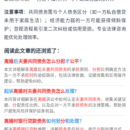
注意事项
：共同债务需与个人债务区分（如一方私自借贷
未用于家庭生活）；经济能力弱的一方可能获得倾斜保
护；忽视流程易引发二次纠纷或信用受损。专业法律咨询
能优化处理效率。
阅读此文章的还浏览了：
离婚
后
夫妻共同债务怎么分担
才
公平
？
本文详细解答
离婚
后
夫妻共同债务
的承
担
原则、
分担
比例确定方法
及一方不承
担时
的追偿路径，包括法律依据、证据收集和实用操作
建议，帮助避免纠纷。
起诉
离婚时夫妻共同债务怎么
处理？
本问答详细解答在
离婚
诉讼中如何认定
夫妻共同债务
、收集关键证
据、
分
配责任比例，以及应对一方不承
担债务
的法律策略，帮助用
户避免风险并保护自身权益。
离婚时银行贷款债务
如何划
分
和处理？
解决
离婚银行贷款
难题：详解
债务
责任划
分
、房产
分
割处理方式，