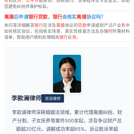
务
的区
分
、
公平分
配原则、协商技巧、法律程序及专业建议，帮助
您避免纠纷并保护权益。
离婚
后申请
银行贷款
，
银行
会核实
离婚
协议吗？
本问答详细解答
银行
在涉及
离婚
协议的
贷款
申请或财产过户业
务
中
如何核实协议，包括核实场景、真实性核查方法及办理
时
所需材料
清单，帮助用户顺利处理相关
银行
业
务
。
李款澜律师
资深律师
李款澜律师深耕婚姻法领域，累计代理离婚纠纷、财
产分割、子女抚养等案件500余起，涉及争议财产总
额超20亿元，调解成功率超65%，诉讼胜诉率超