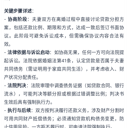
关键步骤详述
：
-
协商阶段
：夫妻双方在离婚过程中直接讨论贷款分担方
案，包括还款比例、期限和方式，达成一致后签订书面协
议。此阶段可避免诉讼成本，但需确保协议内容合法有
效。
-
法律依据与诉讼启动
：如协商无果，任何一方可向法院提
起诉讼。法院依据婚姻法第41条，认定贷款是否属于夫妻
共同债务（需证明用于家庭共同生活），并考虑收入、财
产状况分配责任。
-
法院判决
：法院审理中调查债务证据（如贷款合同、银行
流水），可能判决等额分担或根据过错调整比例；判决书
生效后具有强制执行力。
-
执行与后续
：双方按判决履行还款义务，涉及财产分割时
可用共同财产抵偿债务；必须通知贷款机构债务变更，防
止信用风险。一方拒不履行时，可申请法院强制执行。