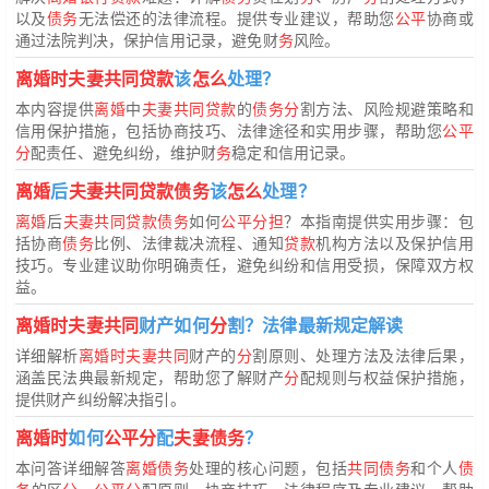
以及
债务
无法偿还的法律流程。提供专业建议，帮助您
公平
协商或
通过法院判决，保护信用记录，避免财
务
风险。
离婚时夫妻共同贷款
该
怎么
处理？
本内容提供
离婚
中
夫妻共同贷款
的
债务分
割方法、风险规避策略和
信用保护措施，包括协商技巧、法律途径和实用步骤，帮助您
公平
分
配责任、避免纠纷，维护财
务
稳定和信用记录。
离婚
后
夫妻共同贷款债务
该
怎么
处理？
离婚
后
夫妻共同贷款债务
如何
公平分担
？本指南提供实用步骤：包
括协商
债务
比例、法律裁决流程、通知
贷款
机构方法以及保护信用
技巧。专业建议助你明确责任，避免纠纷和信用受损，保障双方权
益。
离婚时夫妻共同
财产如何
分
割？法律最新规定解读
详细解析
离婚时夫妻共同
财产的
分
割原则、处理方法及法律后果，
涵盖民法典最新规定，帮助您了解财产
分
配规则与权益保护措施，
提供财产纠纷解决指引。
离婚时
如何
公平分
配
夫妻债务
？
本问答详细解答
离婚债务
处理的核心问题，包括
共同债务
和个人
债