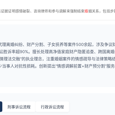
集证据证明感情破裂、咨询律师和参与调解来强制结束
婚
姻关系，包括步
代理离婚纠纷、财产分割、子女抚养等案件500余起，涉及争议
诉讼胜诉率超90%。擅长处理高净值家庭财产隐匿追查、跨国离
"情理法交融"的执业理念，注重婚姻案件的情感疏导与法律策略
当事人对抗性损耗。创新提出"情感调解前置+财产预分割"服
刑事诉讼流程
行政诉讼流程