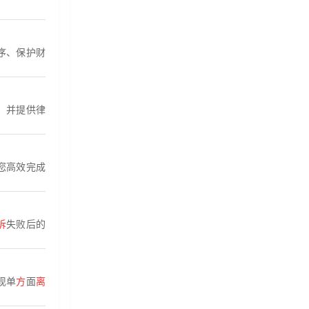
序、保护财
，并提供律
您高效完成
诉
失败后的
现单
方
面
离