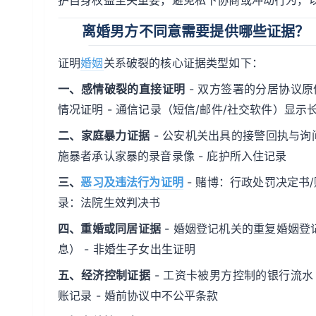
护自身权益至关重要，避免私下协商或冲动行为，
离婚男方不同意需要提供哪些证据？
证明
婚姻
关系破裂的核心证据类型如下：
一、感情破裂的直接证明
- 双方签署的分居协议原件
情况证明 - 通信记录（短信/邮件/社交软件）显示
二、家庭暴力证据
- 公安机关出具的接警回执与询问
施暴者承认家暴的录音录像 - 庇护所入住记录
三、
恶习及违法行为证明
- 赌博：行政处罚决定书/
录：法院生效判决书
四、重婚或同居证据
- 婚姻登记机关的重复婚姻登
息） - 非婚生子女出生证明
五、经济控制证据
- 工资卡被男方控制的银行流水 
账记录 - 婚前协议中不公平条款