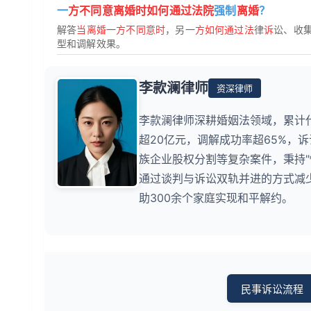
一
方不同意离婚时如何通过法院
强制
离婚
？
解答
当离婚
一
方不同意时
，另一
方如何通过法
律
诉
讼、收
型和调解效果。
李款澜律师
资深律师
李款澜律师深耕婚姻法领域，累计
超20亿元，调解成功率超65%，
族企业股权分割等复杂案件，秉持
通过谈判与诉讼双轨并进的方式减少
助300余个家庭实现和平解约。
民事诉讼流程