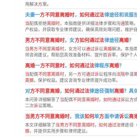
用解决
方
案。
夫妻一
方不同意离婚时
，
如何通过法
律途径和说服
当
配偶拒绝
离婚时
，本指南提供详细
法
律步骤和沟
通
策略
产权益，并获取专业律师建议，确保高效处理问题，维护
男方不同意离婚时
，女
方如何通过法
律途径
离婚
？
当男方不同意离婚时
，女
方
可以
通过诉
讼
离婚
解决。本指
师咨询建议，帮助您高效准备材料、提升胜
诉
率，保护个
离婚
一
方不同意时
，
如何通过法
律程序
离婚
？
当
配偶
不同意离婚时
，另一
方
可
通过诉
讼程序向
法院
申请
离婚
，保护权益。建议咨询专业律师提升成功率。
对
方不同意离婚
，
如何通过法
律途径强制
离婚
？具
本问答详细解答了
当
配偶
不同意离婚时
，
如何通过诉
讼
方
二次
诉
讼策略。
当男方不同意离婚时
，我该
如何
单
方
面申请
诉
讼
离
本文详细解答了
当男方不同意离婚时
，
如何通过法
律途径
婚
，并提供实用步骤和律师建议。