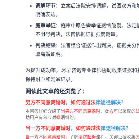
调解环节
：立案后法院安排调解，试图双方和
明确表达。
庭审举证
：庭审中原告需举证感情破裂。法定
不阻碍判决，法官依据证据强度裁量。
判决结果
：法官综合证据作出判决。证据充分
取离婚证明。
为提升成功率，尽早咨询专业律师协助收集证据和
保持耐心和沟通记录。
阅读此文章的还浏览了：
男方不同意离婚时
，
如何通过法
律途径解决？
本问答详细介绍了
当男方不同意离婚时
，女
方
可以采取的
助用户有效应对
婚
姻纠纷。
当
一
方不同意离婚时
，
如何通过法
律途径解决？
当
一
方不同意离婚时
，了解
法院起诉
流程、关键证据收集