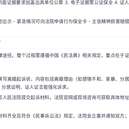
 书面证据要求加盖出具单位公章 3. 电子证据需公证保全 4. 证
出示 - 紧急情况可向法院申请行为保全令 - 主张精神损害赔
？
律途径。整个过程需遵循中国《民法典》相关规定，重点在于
撰写离婚起诉状，内容包括离婚理由（如感情不和、家暴、分
、分居证明、证人证言能强化诉求。
层人民法院提交起诉材料。法院官网或现场咨询可获取具体地
材料齐全且符合《民事诉讼法》规定，法院会立案并通知双方