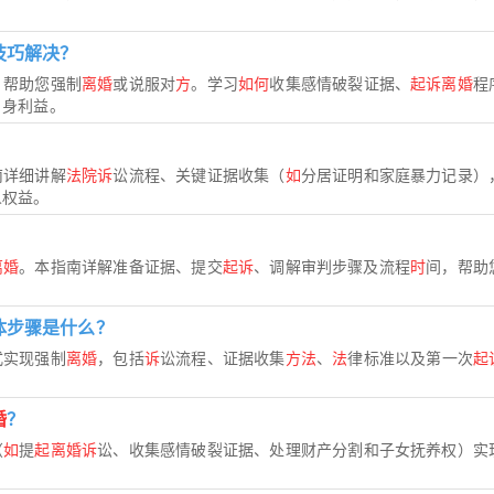
技巧解决？
，帮助您强制
离婚
或说服对
方
。学习
如何
收集感情破裂证据、
起诉离婚
程
自身利益。
南详细讲解
法院诉
讼流程、关键证据收集（
如
分居证明和家庭暴力记录）
人权益。
离婚
。本指南详解准备证据、提交
起诉
、调解审判步骤及流程
时
间，帮助
体步骤是什么？
式实现强制
离婚
，包括
诉
讼流程、证据收集
方法
、
法
律标准以及第一次
起
婚
？
（
如
提
起离婚诉
讼、收集感情破裂证据、处理财产分割和子女抚养权）实