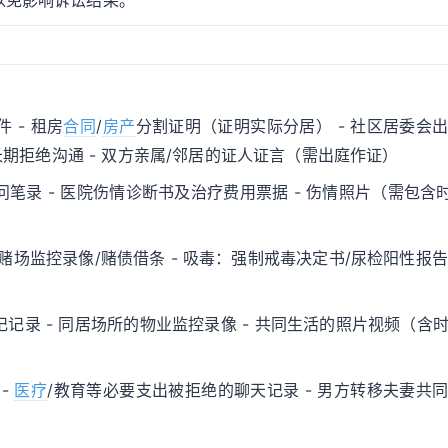
以免影响诉讼结果。
 - 租房
合同
/
房产
分割证明（证明实际分居） - 社区居委会
长期拒绝沟通 - 双方亲属/邻居的证人证言（需出庭作证）
笔录 - 医院伤情诊断书及治疗费用票据 - 伤情照片（需包含时
赌场监控录像/赌债借条 - 吸毒：强制戒毒决定书/尿检阳性报告 
记记录 - 同居场所的物业监控录像 - 共同生活的照片视频（含
-
医疗
/教育等必要支出被拒绝的聊天记录 - 男方转移夫妻共