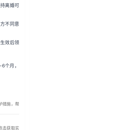
坚持离婚可
男方不同意
决生效后领
-6个月，
护措施，帮
点击获取实