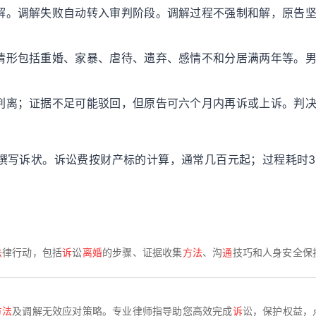
解。调解失败自动转入审判阶段。调解过程不强制和解，原告
情形包括重婚、家暴、虐待、遗弃、感情不和分居满两年等。
判离；证据不足可能驳回，但原告可六个月内再诉或上诉。判
撰写诉状。诉讼费按财产标的计算，通常几百元起；过程耗时3
法
律行动，包括
诉
讼
离婚
的步骤、证据收集
方法
、沟
通
技巧和人身安全保
方法
及调解无效应对策略。专业律师指导助您高效完成
诉
讼，保护权益，