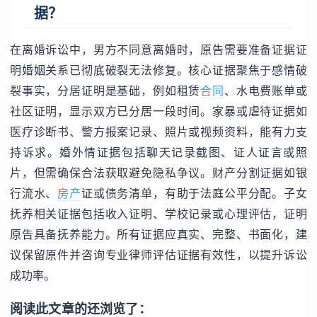
据？
在离婚诉讼中，男方不同意离婚时，原告需要准备证据证
明婚姻关系已彻底破裂无法修复。核心证据聚焦于感情破
裂事实，分居证明是基础，例如租赁
合同
、水电费账单或
社区证明，显示双方已分居一段时间。家暴或虐待证据如
医疗诊断书、警方报案记录、照片或视频资料，能有力支
持诉求。婚外情证据包括聊天记录截图、证人证言或照
片，但需确保合法获取避免隐私争议。财产分割证据如银
行流水、
房产
证或债务清单，有助于法庭公平分配。子女
抚养相关证据包括收入证明、学校记录或心理评估，证明
原告具备抚养能力。所有证据应真实、完整、书面化，建
议保留原件并咨询专业律师评估证据有效性，以提升诉讼
成功率。
阅读此文章的还浏览了：