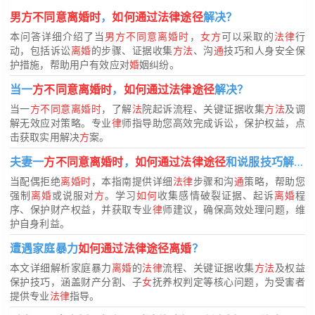
男方不同意离婚时
，
如何通过法律途径
解决？
本问答详细介绍了当
男方不同意离婚时
，
女方
可以采取的
法律
行
动，包括诉讼
离婚
的步骤、证据收集
方法
、沟
通
技巧和人身安全保
护措施，帮助用户有效应对
婚
姻纠纷。
当一
方不同意离婚时
，
如何通过法律途径
解决？
当一
方不同意离婚时
，了解
法
院起诉流程、关键证据收集
方法
及调
解无效应对策略。专业
律
师指导助您高效完成诉讼，保护权益，点
击获取实用解决
方
案。
夫妻一
方不同意离婚时
，
如何通过法律途径
和说服技巧解决？
当配偶拒绝
离婚时
，本指南提供详细
法律
步骤和沟
通
策略，帮助您
强制
离婚
或说服对
方
。学习
如何
收集感情破裂证据、起诉
离婚
程
序、保护财产权益，并获取专业
律
师建议，确保高效处理问题，维
护自身利益。
遭遇家庭暴力
如何通过法律途径离婚
？
本文详细解析家庭暴力
离婚
的
法律
流程、关键证据收集
方法
及权益
保护技巧，涵盖财产分割、子
女
抚养权判定等核心问题，为受害者
提供专业
法律
指导。