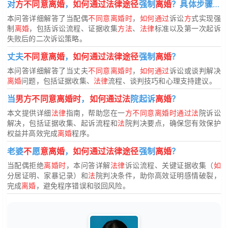
对
方不同意离婚
，
如何通过法律途径
强制
离婚
？具体步骤是什么？
本问答详细解答了当配偶
不同意离婚时
，
如何通过
诉讼
方
式实现强
制
离婚
，包括诉讼流程、证据收集
方法
、
法律
标准以及第一次起诉
失败后的二次诉讼策略。
丈夫
不同意离婚
，
如何通过法律途径
强制
离婚
？
本问答详细解答了当丈夫
不同意离婚时
，
如何通过
诉讼或谈判解决
离婚
问题，包括证据收集、
法律
流程、谈判技巧和心理支持建议。
当
男方不同意离婚时
，
如何通过法
院起诉
离婚
？
本文提供详细
法律
指南，帮助您在一
方不同意离婚时通过法
院诉讼
解决，包括证据收集、起诉流程和
法
院判决要点，确保您有效保护
权益并高效完成
离婚
程序。
老婆
不
愿
意离婚
，
如何通过法律途径
强制
离婚
？
当配偶拒绝
离婚时
，本问答详解
法律
诉讼流程、关键证据收集（
如
分居证明、家暴记录）和
法
院判决条件，助你高效证明感情破裂，
完成
离婚
，避免程序错误和驳回风险。