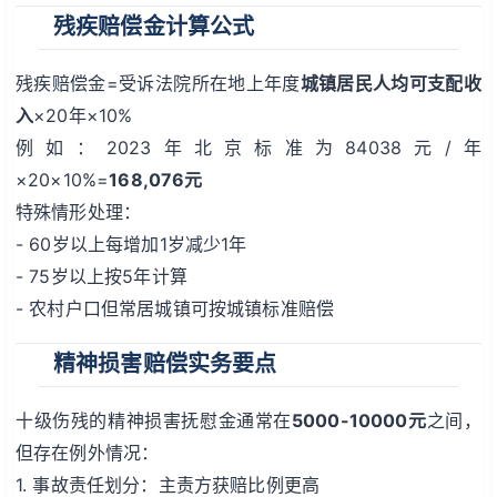
残疾赔偿金计算公式
残疾赔偿金=受诉法院所在地上年度
城镇居民人均可支配收
入
×20年×10%
例如：2023年北京标准为84038元/年
×20×10%=
168,076元
特殊情形处理：
- 60岁以上每增加1岁减少1年
- 75岁以上按5年计算
- 农村户口但常居城镇可按城镇标准赔偿
精神损害赔偿实务要点
十级伤残的精神损害抚慰金通常在
5000-10000元
之间，
但存在例外情况：
1. 事故责任划分：主责方获赔比例更高