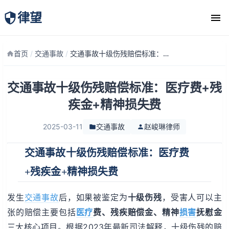
律望
律师团队
首页
/
交通事故
/
交通事故十级伤残赔偿标准：医疗费+残疾金+精神损失费
交通事故十级伤残赔偿标准：医疗费+残
疾金+精神损失费
2025-03-11
交通事故
赵峻琳律师
交通事故十级伤残赔偿标准：医疗费
+残疾金+精神损失费
发生
交通事故
后，如果被鉴定为
十级伤残
，受害人可以主
张的赔偿主要包括
医疗
费、残疾赔偿金、精神
损害
抚慰金
三大核心项目。根据2023年最新司法解释，十级伤残的赔