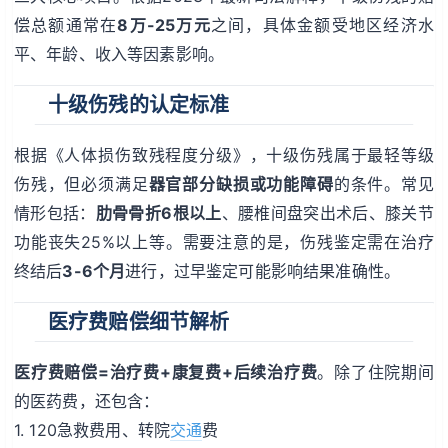
偿总额通常在
8万-25万元
之间，具体金额受地区经济水
平、年龄、收入等因素影响。
十级伤残的认定标准
根据《人体损伤致残程度分级》，十级伤残属于最轻等级
伤残，但必须满足
器官部分缺损或功能障碍
的条件。常见
情形包括：
肋骨骨折6根以上
、腰椎间盘突出术后、膝关节
功能丧失25%以上等。需要注意的是，伤残鉴定需在治疗
终结后
3-6个月
进行，过早鉴定可能影响结果准确性。
医疗费赔偿细节解析
医疗费赔偿=治疗费+康复费+后续治疗费
。除了住院期间
的医药费，还包含：
1. 120急救费用、转院
交通
费