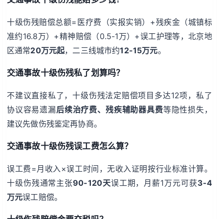
十级伤残赔偿总额=医疗费（实报实销）+残疾金（城镇标
准约16.8万）+精神赔偿（0.5-1万）+误工护理等，北京地
区通常
20万元起
，二三线城市约
12-15万元
。
交通事故十级伤残私了划算吗？
不建议直接私了，十级伤残法定赔偿项目多达12项，私了
协议容易遗漏
后续治疗费、残疾辅助器具费
等隐性损失，
建议先做伤残鉴定再协商。
交通事故十级伤残误工费怎么算？
误工费=月收入×误工时间，无收入证明按行业标准计算。
十级伤残通常主张
90-120天
误工期，月薪1万元可获
3-4
万元
误工赔偿。