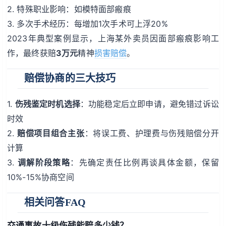
2. 特殊职业影响：如模特面部瘢痕
3. 多次手术经历：每增加1次手术可上浮20%
2023年典型案例显示，上海某外卖员因面部瘢痕影响工
作，最终获赔
3万元
精神
损害赔偿
。
赔偿协商的三大技巧
1.
伤残鉴定时机选择
：功能稳定后立即申请，避免错过诉讼
时效
2.
赔偿项目组合主张
：将误工费、护理费与伤残赔偿分开
计算
3.
调解阶段策略
：先确定责任比例再谈具体金额，保留
10%-15%协商空间
相关问答FAQ
交通事故十级伤残能赔多少钱？