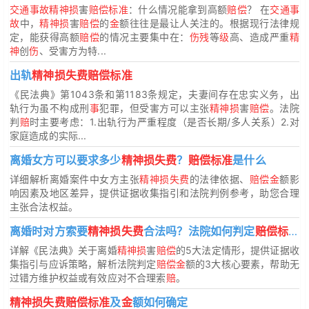
交通事故精神损
害
赔偿标准
：什么情况能拿到高额
赔偿
？ 在
交通事
故
中，
精神损
害
赔偿
的
金
额往往是最让人关注的。根据现行法律规
定，能获得高额
赔偿
的情况主要集中在：
伤残
等
级
高、造成严重
精
神
创
伤
、受害方为特...
出轨
精神损失费赔偿标准
《民法典》第1043条和第1183条规定，夫妻间存在忠实义务，出
轨行为虽不构成刑
事
犯罪，但受害方可以主张
精神损
害
赔偿
。法院
判
赔
时主要考虑：1.出轨行为严重程度（是否长期/多人关系）2.对
家庭造成的实际...
离婚女方可以要求多少
精神损失费
？
赔偿标准
是什么
详细解析离婚案件中女方主张
精神损失费
的法律依据、
赔偿金
额影
响因素及地区差异，提供证据收集指引和法院判例参考，助您合理
主张合法权益。
离婚时对方索要
精神损失费
合法吗？法院如何判定
赔偿标准
详解《民法典》关于离婚
精神损
害
赔偿
的5大法定情形，提供证据收
集指引与应诉策略，解析法院判定
赔偿金
额的3大核心要素，帮助无
过错方维护权益或有效应对不合理索
赔
。
精神损失费赔偿标准
及
金
额如何确定