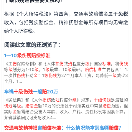
十级伤残赔偿金要交税吗？
根据《个人所得税法》第四条，交通事故赔偿金属于
免税
收入
，包括残疾赔偿金、精神抚慰金等所有项目均无需缴
纳个人所得税。
阅读此文章的还浏览了：
1—10
级伤残赔偿标准
《工
伤
保险条例》和《人体
损伤
致
残
程度分
级
》国家
标准
，将
伤残
等
级
划分为1-10
级
，1
级
最重、10
级
最轻。
赔偿标准
主要包含： 1.
一次性
伤残
补助
金
：1
级伤残
为27个月本人工资，每降低一
级
减少3
个月，1...
车祸
十级伤残
一般
赔
20万
《民法典》和《人体
损伤
致
残
程度分
级
》规定，
十级伤残
是最轻的
伤残
等
级
。
赔偿金
额20万的说法源于司法实践中常见
赔偿
范围，但
实际
金
额需结合受害人年龄、收入、户籍、责任比例等因素计算。
某省城镇居民可支配收入4...
交通事故精神损
害
赔偿标准
：什么情况能拿到高额
赔偿
？