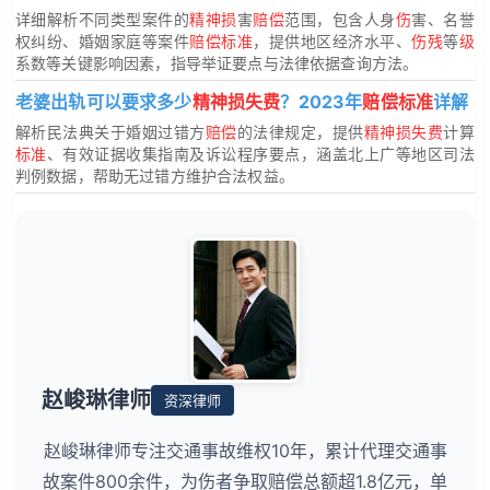
详细解析不同类型案件的
精神损
害
赔偿
范围，包含人身
伤
害、名誉
权纠纷、婚姻家庭等案件
赔偿标准
，提供地区经济水平、
伤残
等
级
系数等关键影响因素，指导举证要点与法律依据查询方法。
老婆出轨可以要求多少
精神损失费
？2023年
赔偿标准
详解
解析民法典关于婚姻过错方
赔偿
的法律规定，提供
精神损失费
计算
标准
、有效证据收集指南及诉讼程序要点，涵盖北上广等地区司法
判例数据，帮助无过错方维护合法权益。
赵峻琳律师
资深律师
赵峻琳律师专注交通事故维权10年，累计代理交通事
故案件800余件，为伤者争取赔偿总额超1.8亿元，单