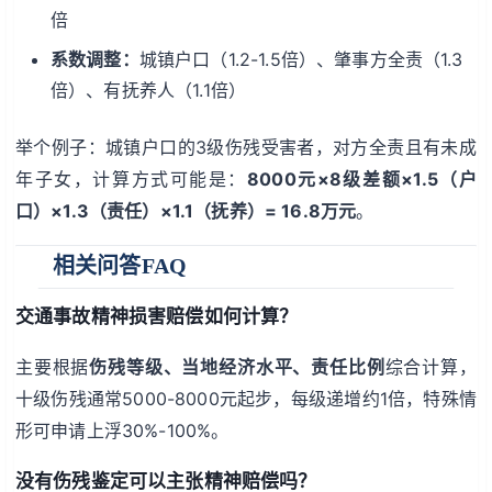
倍
系数调整：
城镇户口（1.2-1.5倍）、肇事方全责（1.3
倍）、有抚养人（1.1倍）
举个例子：城镇户口的3级伤残受害者，对方全责且有未成
年子女，计算方式可能是：
8000元×8级差额×1.5（户
口）×1.3（责任）×1.1（抚养）= 16.8万元
。
相关问答FAQ
交通事故精神损害赔偿如何计算？
主要根据
伤残等级、当地经济水平、责任比例
综合计算，
十级伤残通常5000-8000元起步，每级递增约1倍，特殊情
形可申请上浮30%-100%。
没有伤残鉴定可以主张精神赔偿吗？