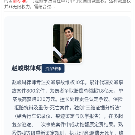
的金
额标准
，而是赋予法官在审判中行使自由裁量权。这种裁量权
并非无限权力，需结合过...
赵峻琳律师
资深律师
赵峻琳律师专注交通事故维权10年，累计代理交通事
故案件800余件，为伤者争取赔偿总额超1.8亿元，单
案最高获赔620万元。擅长处理责任认定争议、保险
拒赔抗辩及重伤-死亡案件，独创“三维证据分析法”
（结合行车记录仪、痕迹鉴定与医学报告），在多起
复杂逃逸、二次事故案件中成功推翻原定责结果。熟
悉伤残等级重新鉴定规则，执业理念:赔偿无死角，维