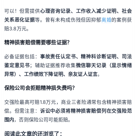
可以！但需提供
心理咨询记录、工作收入减少证明、社会
关系恶化证据
等。曾有未构成伤残但因抑郁
离婚
的案例获
赔3.8万元。
精神损害赔偿需要哪些证据？
必备证据包括：
事故责任认定书、精神科诊断证明、司法
鉴定意见书
；辅助证据推荐收集
微信聊天记录（显示情绪
异常）、工作绩效下降证明、亲友证人证言
。
保险公司会拒赔精神损失费吗？
交强险最高可赔1.8万元，商业三者险通常包含精神损害赔
偿。但需注意：
诉讼中必须将精神损害赔偿列在交强险范
围内
，否则保险公司可能拒赔。
阅读此文章的还浏览了：