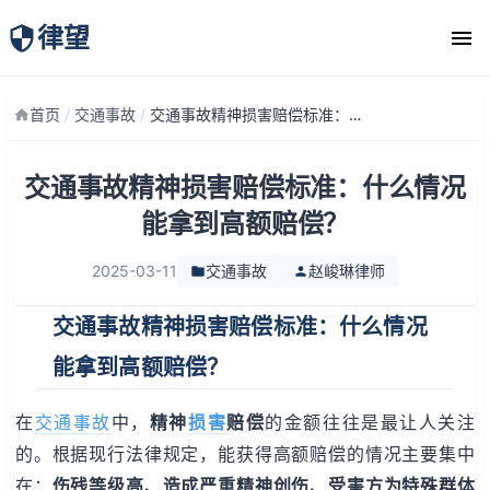
律望
律师团队
首页
/
交通事故
/
交通事故精神损害赔偿标准：什么情况能拿到高额赔偿？
交通事故精神损害赔偿标准：什么情况
能拿到高额赔偿？
2025-03-11
交通事故
赵峻琳律师
交通事故精神损害赔偿标准：什么情况
能拿到高额赔偿？
在
交通事故
中，
精神
损害
赔偿
的金额往往是最让人关注
的。根据现行法律规定，能获得高额赔偿的情况主要集中
在：
伤残等级高、造成严重精神创伤、受害方为特殊群体