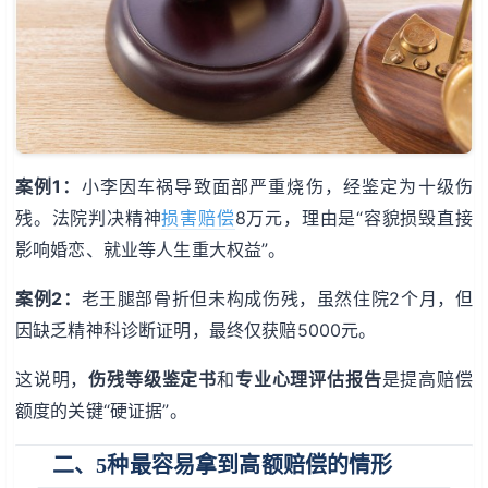
案例1：
小李因车祸导致面部严重烧伤，经鉴定为十级伤
残。法院判决精神
损害赔偿
8万元，理由是“容貌损毁直接
影响婚恋、就业等人生重大权益”。
案例2：
老王腿部骨折但未构成伤残，虽然住院2个月，但
因缺乏精神科诊断证明，最终仅获赔5000元。
这说明，
伤残等级鉴定书
和
专业心理评估报告
是提高赔偿
额度的关键“硬证据”。
二、5种最容易拿到高额赔偿的情形