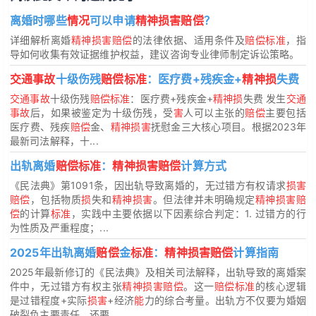
离婚时哪些
情况
可以申请
精神损害赔偿
？
详细解析离婚
精神损害赔偿
的法律依据、适用条件及
赔偿标准
，指
导如何收集有效证据维护权益，建议咨询专业律师制定诉讼策略。
交通事故
十级伤残
赔偿标准
：医疗费+残疾金+
精神损
失费
交通事故
十级伤残
赔偿标准
：医疗费+残疾金+
精神损
失费 发生
交通
事故
后，如果被鉴定为十级伤残，受
害
人可以主张的
赔偿
主要包括
医疗费、残疾
赔偿
金、
精神损害
抚慰金三大核心项目。根据2023年
最新司法解释，十...
出轨离婚
赔偿标准
：
精神损害赔偿
计算方式
《民法典》第1091条，因出轨导致离婚的，无过错方有权请求
损害
赔偿
，包括物质
损
失和
精神损害
。但法律并未明确规定
精神损害赔
偿
的计算
标准
，实践中主要依据以下因素综合判定：1. 过错方的行
为性质及严重程度；...
2025年出轨离婚
赔偿
金
标准
：
精神损害赔偿
计算指南
2025年最新修订的《民法典》及相关司法解释，出轨导致的离婚案
件中，无过错方有权主张
精神损害赔偿
。这一
赔偿标准
的核心逻辑
是过错程度+实际
损害
+经济
能
力的综合考量。出轨方不仅要为婚姻
破裂负主要责任，还要...