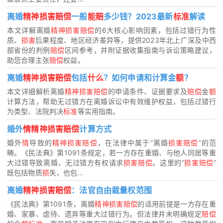
离婚
精神损害赔偿
一般
能赔
多少钱？2023最新
标准
解读
本文详解离婚
精神损害赔偿
的6大核心影响因素，包括过错行为性
质、
损害
后果程度、地区经济差异等，提供2023年北上广深及中西
部省份的判例
赔偿
区间参考，并附证据收集指南与诉讼策略建议，
助您合理主张
赔偿
权益。
离婚
精神损害赔偿
包括
什么
？如何申请和计算金
额
？
本文详细解析离婚
精神损害赔偿
的申请条件、证据要求及
赔偿
金
额
计算方法，帮助无过错方在离婚诉讼中有效维护权益，包括过错行
为类型、法院判决
标准
等实用指南。
婚外
情精神损害赔偿
计算方式
婚外
情
导致的
精神损害赔偿
，在法律中属于“离婚
损害赔偿
”的范
畴。《民法典》第1091条规定，若一方存在重婚、与他人同居等重
大过错导致离婚，无过错方有权请求
损害赔偿
。这里的“
损害赔偿
”
既包括物质
损
失，也包...
离婚
精神损害赔偿
：法官自由裁量权范围
《民法典》第1091条，离婚
精神损害赔偿
的适用前提是一方存在重
婚、家暴、虐待、遗弃等重大过错行为。但法律并未明确规定
赔偿