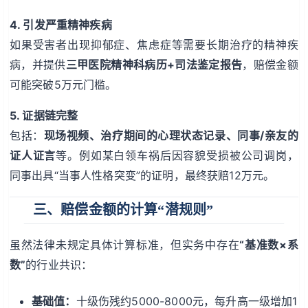
4. 引发严重精神疾病
如果受害者出现抑郁症、焦虑症等需要长期治疗的精神疾
病，并提供
三甲医院精神科病历+司法鉴定报告
，赔偿金额
可能突破5万元门槛。
5. 证据链完整
包括：
现场视频、治疗期间的心理状态记录、同事/亲友的
证人证言
等。例如某白领车祸后因容貌受损被公司调岗，
同事出具“当事人性格突变”的证明，最终获赔12万元。
三、赔偿金额的计算“潜规则”
虽然法律未规定具体计算标准，但实务中存在
“基准数×系
数”
的行业共识：
基础值：
十级伤残约5000-8000元，每升高一级增加1