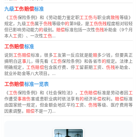
九级
工伤赔偿
标准
《
工伤
保险条例》和《劳动能力鉴定职
工工伤与
职业病
致残
等级》
规定，九级
工伤
属于
伤残
等级中
的
第9级，是
工伤伤残
程度相对较轻
但已影响劳动能力
的
级别。
赔偿
标准包括一次性
伤残
补助金（9个月
本人
工
资）、一次性
工伤
...
工伤赔偿
标准
说到
工伤赔偿
标准，很多
工
友第一反应就是能
赔
多少钱，但要真正
搞明白这
事
儿，得先看《
工伤
保险条例》和各省市
的
规定。法律上
明确规定，
工伤赔偿
包含医疗费、停
工
留薪期
工
资、
伤残
补助金、
就业补助金等八大项目。...
工伤赔偿
标准一览表
《
工伤
保险条例》和《社会保险法》，
工伤赔偿
标准是劳动者因
工
作遭受
事故伤
害或患职业病时依法享有
的
经济补
偿
权利。
赔偿
标准
由国家统一规定，但金额会地区平均
工
资、
伤残
等级、医疗费用等
因素调整。
赔偿
不是一刀...