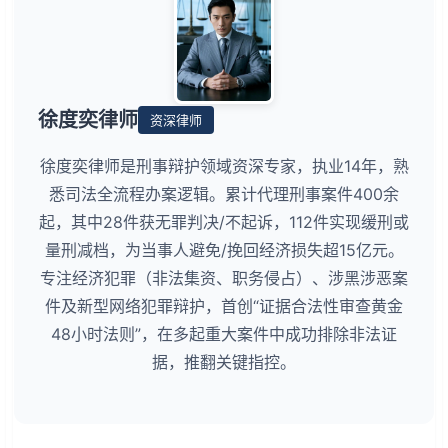
徐度奕律师
资深律师
徐度奕律师是刑事辩护领域资深专家，执业14年，熟
悉司法全流程办案逻辑。累计代理刑事案件400余
起，其中28件获无罪判决/不起诉，112件实现缓刑或
量刑减档，为当事人避免/挽回经济损失超15亿元。
专注经济犯罪（非法集资、职务侵占）、涉黑涉恶案
件及新型网络犯罪辩护，首创“证据合法性审查黄金
48小时法则”，在多起重大案件中成功排除非法证
据，推翻关键指控。