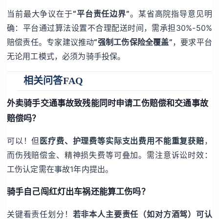
当前最大争议在于
“平台责任边界”
。某省高院指导意见明
确：平台通过算法设置不合理配送时间，需承担30%-50%
赔偿责任。专家建议推动
“强制工伤保险全覆盖”
，要求平台
无论用工模式，必须为骑手投保。
相关问答FAQ
外卖骑手交通事故致残能同时申请工伤赔偿和交通事故
赔偿吗？
可以！但
医疗费、护理费等实际支出费用不能重复获赔
，
而伤残赔偿金、精神损失费等可叠加。需注意诉讼时效：
工伤认定需在事故1年内提出。
骑手自己闯红灯出车祸还能算工伤吗？
关键看责任划分！
若非本人主要责任（如对方酒驾）可认