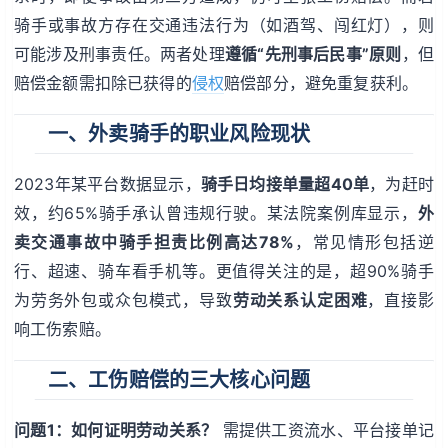
骑手或事故方存在交通违法行为（如酒驾、闯红灯），则
可能涉及刑事责任。两者处理
遵循“先刑事后民事”原则
，但
赔偿金额需扣除已获得的
侵权
赔偿部分，避免重复获利。
一、外卖骑手的职业风险现状
2023年某平台数据显示，
骑手日均接单量超40单
，为赶时
效，约65%骑手承认曾违规行驶。某法院案例库显示，
外
卖交通事故中骑手担责比例高达78%
，常见情形包括逆
行、超速、骑车看手机等。更值得关注的是，超90%骑手
为劳务外包或众包模式，导致
劳动关系认定困难
，直接影
响工伤索赔。
二、工伤赔偿的三大核心问题
问题1：如何证明劳动关系？
需提供工资流水、平台接单记