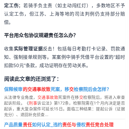
定工伤
；若骑手负主责（如主动闯红灯），多数地区不予
认定工伤，但江苏、上海等地的司法判例仍支持部分赔
偿。
平台用众包协议规避责任怎么办？
收集
实际管理证据
反击！包括每日考勤打卡记录、罚款通
知、强制接单规则等。某案例中骑手凭借平台设置的“超时
扣款50元”条款，成功证明存在劳动关系。
阅读此文章的还浏览了：
保释候审
的交通事故致
死案，移
交
检察院后会怎样？
从法律专业角度，
交通事故致
死案件在移
交
检察院后，将进入审查
起诉阶段。《
刑事
诉讼法》第172条，检察院需在1个月内决定是否
起诉，重大复杂案件可延长15日。面临三种结果：提起公诉（证据
充分）、退回补充侦查...
产品质量
责任
如何认定_违约
责任与
侵权
责任竞合处理