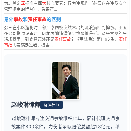
为。其定
罪
标准有四
大
核心要素：行为违规性（必须存在违反安全
管理规定的行为）、后果严...
意外
事故
和
责任事故
的区别
张三在小区遛狗时，邻居李四被突然窜出的流浪猫吓到摔伤。王五
在公司搬运设备时，因地面油渍滑倒导致腰椎骨折。这些常见的生
活场景里，到底算意外还是
责任事故
？《民法典》第1165条，
责任
事故
需要满足过错、损害...
赵峻琳律师
资深律师
赵峻琳律师专注交通事故维权10年，累计代理交通事
故案件800余件，为伤者争取赔偿总额超1.8亿元，单