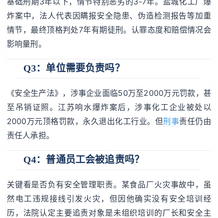
基础刑期3年以下，情节特别恶劣的3-7年。盐城化工厂爆
炸案中，法人代表因瞒报安全隐患、伪造检测报告等加重
情节，最终顶格判处7年有期徒刑。认罪态度和赔偿情况会
影响量刑。
Q3：单位需要负责吗？
《安全生产法》，涉事企业面临50万至2000万元罚款，甚
至吊销证照。江苏响水爆炸案后，涉事化工企业被处以
2000万元顶格罚款，永久退出化工行业。但
刑事
责任仍由
责任人承担。
Q4：普通员工会被追责吗？
关键看是否负有安全管理职责。某食品厂火灾事故中，虽
然电工违规接线引发火灾，但因他确实没有安全培训经
历，法院认定主要追责对象是未组织培训的厂长和安全主