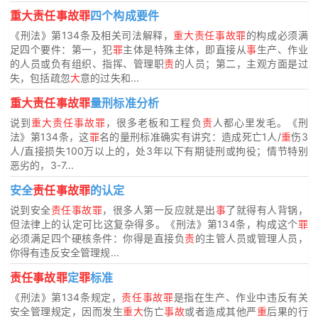
重大责任事故罪
四个构成要件
《刑法》第134条及相关司法解释，
重大责任事故罪
的构成必须满
足四个要件：第一，犯
罪
主体是特殊主体，即直接从
事
生产、作业
的人员或负有组织、指挥、管理职
责
的人员；第二，主观方面是过
失，包括疏忽
大
意的过失和...
重大责任事故罪
量刑标准分析
说到
重大责任事故罪
，很多老板和工程负
责
人都心里发毛。《刑
法》第134条，这
罪
名的量刑标准确实有讲究：造成死亡1人/
重
伤3
人/直接损失100万以上的，处3年以下有期徒刑或拘役；情节特别
恶劣的，3-7...
安全
责任事故罪
的认定
说到安全
责任事故罪
，很多人第一反应就是出
事
了就得有人背锅，
但法律上的认定可比这复杂得多。《刑法》第134条，构成这个
罪
必须满足四个硬核条件：你得是直接负
责
的主管人员或管理人员，
你得有违反安全管理规...
责任事故罪
定
罪
标准
《刑法》第134条规定，
责任事故罪
是指在生产、作业中违反有关
安全管理规定，因而发生
重大
伤亡
事故
或者造成其他严
重
后果的行