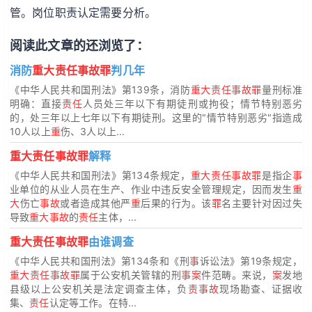
管。岗位职责认定需要分析。
阅读此文章的还浏览了：
消防
重大责任事故罪
判几年
《中华人民共和国刑法》第139条，消防
重大责任事故罪
量刑标准
明确：直接
责任
人员处三年以下有期徒刑或拘役；情节特别恶劣
的，处三年以上七年以下有期徒刑。这里的"情节特别恶劣"指造成
10人以上
重
伤、3人以上...
重大责任事故罪
解释
《中华人民共和国刑法》第134条规定，
重大责任事故罪
是指企
事
业单位的从业人员在生产、作业中违反安全管理规定，因而发生
重
大
伤亡
事故
或者造成其他严
重
后果的行为。该
罪
名主要针对因过失
导致
重大事故
的
责任
主体，...
重大责任事故罪
由谁调查
《中华人民共和国刑法》第134条和《刑
事
诉讼法》第19条规定，
重大责任事故罪
属于公安机关管辖的刑
事案
件范畴。来说，
案
发地
县级以上公安机关是法定调查主体，负
责事故
现场勘查、证据收
集、
责任
认定等工作。在特...