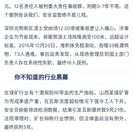
元。12名责任人被判重大责任事故罪，刑期3-7年不等。这
个案例告诉我们，安全监管绝不是儿戏。
深圳光明新区渣土受纳场12·20滑坡事故更让人痛心。涉事
企业为节省成本，将建筑渣土违规堆高至100米，远超设计
标准。2015年12月20日，堆积体失稳滑动，吞噬33栋建筑
物，73人遇难。事后追责发现，从现场管理员到国土部门
负责人存在系统性失职，最终16人获刑。
你不知道的行业黑幕
在煤矿行业有个潜规则叫带血的生产指标。山西某煤矿曾
为完成季度产量，在瓦斯浓度超标情况下强令工人下井。
安全员偷偷修改检测数据，结果引发瓦斯爆炸致9死21伤。
法院审理时，矿长辩称行业惯例，但法律面前没有例外，
最终获刑5年。