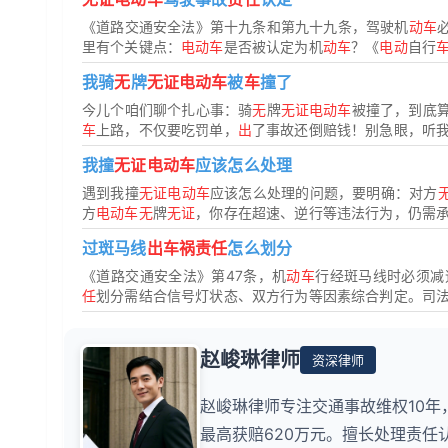
《道路交通安全法》第十九条和第九十九条，驾驶机
动车
里有个关键点：
电动车
是否被认定为机
动车
？《
电动
自行
我骑
无
牌
无证电动车
被
车
撞了
今儿个咱们聊个扎心事：骑
无
牌
无证电动车
被撞了，到底
车
上路，不仅要吃罚单，
出
了事故还倒赔钱！别急眼，听我掰
我撞
无证电动车
应该怎么处理
遇到我撞
无证电动车
应该怎么处理的问题，要明确：对方
方
电动车无
牌
无证
，你存在超速、逆行等违法行为，仍需
过斑马线
出车祸责任
怎么划分
《道路交通安全法》第47条，机
动车
行经斑马线时必须减
任
划分需结合信号灯状态、双方行为等因素综合判定。司法即
赵峻琳律师
资深律师
赵峻琳律师专注交通事故维权10年
最高获赔620万元。擅长处理责任