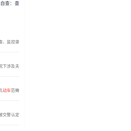
议自查：查
查、监控录
况下涉及夫
机
动车
范畴
被交警认定