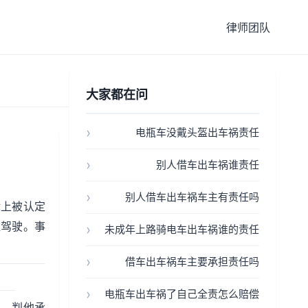
律师团队
大家都在问
电瓶车没戴头盔出车祸责任
别人借车出车祸谁责任
别人借车出车祸车主有责任吗
律上被认定
证驾驶。事
未成年上路骑电车出车祸谁的责任
借车出车祸车主要承担责任吗
电瓶车出车祸了自己全责怎么赔偿
照，判他承