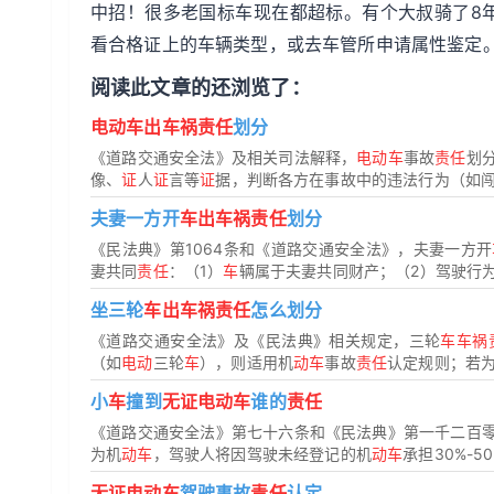
中招！很多老国标车现在都超标。有个大叔骑了8
看合格证上的车辆类型，或去车管所申请属性鉴定
阅读此文章的还浏览了：
电动车出车祸责任
划分
《道路交通安全法》及相关司法解释，
电动车
事故
责任
划
像、
证
人
证
言等
证
据，判断各方在事故中的违法行为（如闯红
夫妻一方开
车出车祸责任
划分
《民法典》第1064条和《道路交通安全法》，夫妻一方开
妻共同
责任
：（1）
车
辆属于夫妻共同财产；（2）驾驶行为
坐三轮
车出车祸责任
怎么划分
《道路交通安全法》及《民法典》相关规定，三轮
车车祸
（如
电动
三轮
车
），则适用机
动车
事故
责任
认定规则；若
小
车
撞到
无证电动车
谁的
责任
《道路交通安全法》第七十六条和《民法典》第一千二百
为机
动车
，驾驶人将因驾驶未经登记的机
动车
承担30%-5
无证电动车
驾驶事故
责任
认定