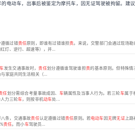
年的电动车，出事后被鉴定为摩托车，因无证驾驶被拘留。建
。
分遵循过错
责任
原则，即谁有过错谁担
责
。来说，交警部门会通过现场勘
灯、逆行、超速等），并...
车
发生交通事故时，
责任
划分遵循谁驾驶谁担
责
的基本原则。但特殊情
与家庭共同生活相关（...
责任
划分需综合考量事故成因、
车
辆属性及当事人行为。若三轮
车
属于
为人力三轮
车
，则按非机
动车
处...
零八条，交通事故
责任
认定遵循过错
责任
原则。若
电动车
因
无
牌
无证
上路
0%
责任
。而小
车
驾驶员...