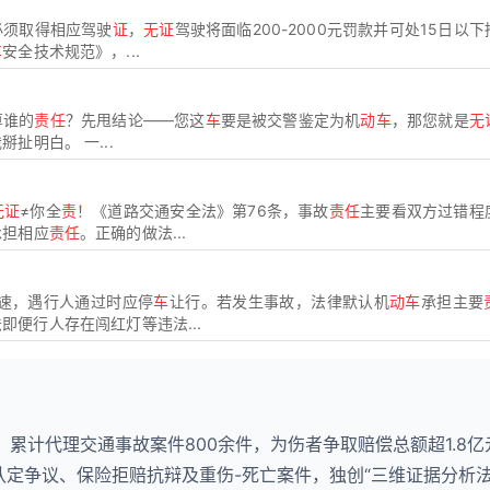
必须取得相应驾驶
证
，
无证
驾驶将面临200-2000元罚款并可处15日以
车
安全技术规范》，...
算谁的
责任
？先甩结论——您这
车
要是被交警鉴定为机
动车
，那您就是
无
扯明白。 一...
无证
≠你全
责
！《道路交通安全法》第76条，事故
责任
主要看双方过错程
承担相应
责任
。正确的做法...
速，遇行人通过时应停
车
让行。若发生事故，法律默认机
动车
承担主要
便行人存在闯红灯等违法...
，累计代理交通事故案件800余件，为伤者争取赔偿总额超1.8亿
认定争议、保险拒赔抗辩及重伤-死亡案件，独创“三维证据分析法