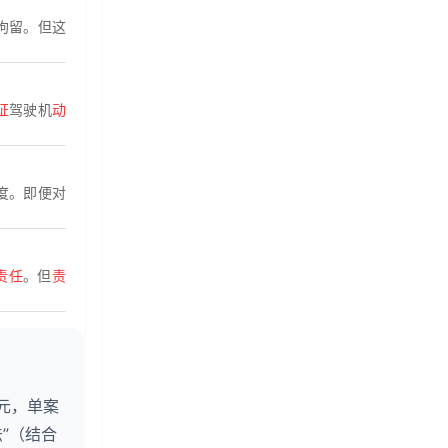
下拘留。但这
证
驾驶机
动
度。即便对
责任
。但
责
元，单案
”（结合