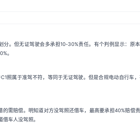
分。但无证驾驶会多承担10-30%责任。有个判例显示：原
0%。
C1照属于准驾不符，等同于无证驾驶。但是合规电动自行车，
？
过错的需赔偿。明知道对方没驾照还借车，最高要承担40%赔偿
道借车人没驾照。