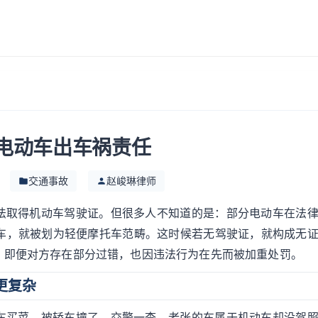
电动车出车祸责任
交通事故
赵峻琳律师
法取得机动车驾驶证。但很多人不知道的是：部分电动车在法
电动车，就被划为轻便摩托车范畴。这时候若无驾驶证，就构成无
，即便对方存在部分过错，也因违法行为在先而被加重处罚。
更复杂
车买菜，被轿车撞了。交警一查，老张的车属于机动车却没驾