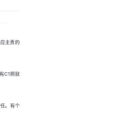
本应主责的
有C1照就
责任。有个